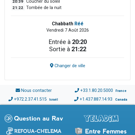
20:39
Coucher du soleil
21:22
Tombée de la nuit
Chabbath
Réé
Vendredi 7 Août 2026
Entrée à
20:20
Sortie à
21:22
Changer de ville
Nous contacter
+33.1.80.20.5000
France
+972.2.37.41.515
+1.437.887.14.93
Israël
Canada