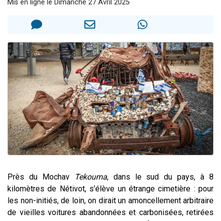
Mis en ligne le Dimanche 27 Avril 2025
6 personnes viennent de faire un don pour 5 enfants déjà orphelins risquent de perdre leur maman
2 personnes viennent de faire un don pour Reloger Rivka, 6 enfants, victime de violences...
10 personnes viennent de demander une bénédiction
Il reste 49 places pour étudier en groupe sur Zoom
2 personnes viennent de nous rejoindre sur WhatsApp
Près du Mochav
Tekouma
, dans le sud du pays, à 8
kilomètres de Nétivot, s'élève un étrange cimetière : pour
les non-initiés, de loin, on dirait un amoncellement arbitraire
de vieilles voitures abandonnées et carbonisées, retirées