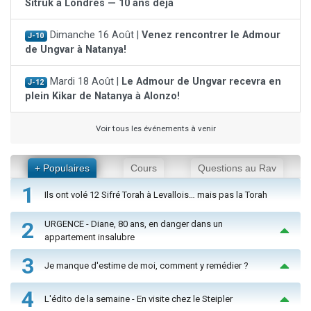
Sitruk à Londres — 10 ans déjà
Dimanche 16 Août |
Venez rencontrer le Admour
J-10
de Ungvar à Natanya!
Mardi 18 Août |
Le Admour de Ungvar recevra en
J-12
plein Kikar de Natanya à Alonzo!
Voir tous les événements à venir
+ Populaires
Cours
Questions au Rav
1
Ils ont volé 12 Sifré Torah à Levallois… mais pas la Torah
2
URGENCE - Diane, 80 ans, en danger dans un
appartement insalubre
3
Je manque d'estime de moi, comment y remédier ?
4
L'édito de la semaine - En visite chez le Steipler