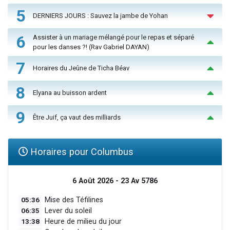
5
DERNIERS JOURS : Sauvez la jambe de Yohan
6
Assister à un mariage mélangé pour le repas et séparé
pour les danses ?! (Rav Gabriel DAYAN)
7
Horaires du Jeûne de Ticha Béav
8
Elyana au buisson ardent
9
Être Juif, ça vaut des milliards
Horaires pour Columbus
6 Août 2026 - 23 Av 5786
05:36
Mise des Téfilines
06:35
Lever du soleil
13:38
Heure de milieu du jour