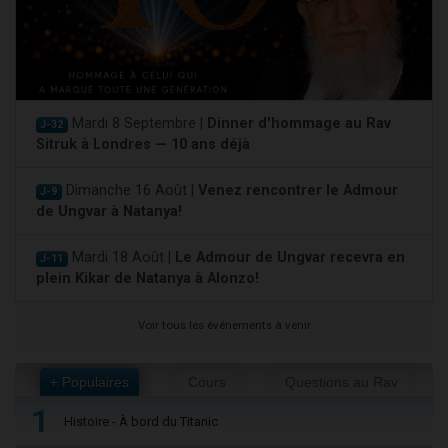
Mardi 8 Septembre |
Dinner d'hommage au Rav
J-32
Sitruk à Londres — 10 ans déjà
Dimanche 16 Août |
Venez rencontrer le Admour
J-9
de Ungvar à Natanya!
Mardi 18 Août |
Le Admour de Ungvar recevra en
J-11
plein Kikar de Natanya à Alonzo!
Voir tous les événements à venir
+ Populaires
Cours
Questions au Rav
1
Histoire - À bord du Titanic