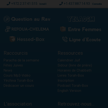
+972.2.37.41.515
+1.437.887.14.93
Israël
Canada
Raccourcis
Ressources
Paracha de la semaine
Calendrier Juif
Fêtes Juives
Sidour (livre de prière)
News
Horaires de Chabbath
Cours Mp3-Vidéo
Livres Torah-Box
Yéchiva Torah-Box
Inscription
Dédicacer un cours
Podcast Torah-Box
English Version
L'association
Retrouvez-nous...