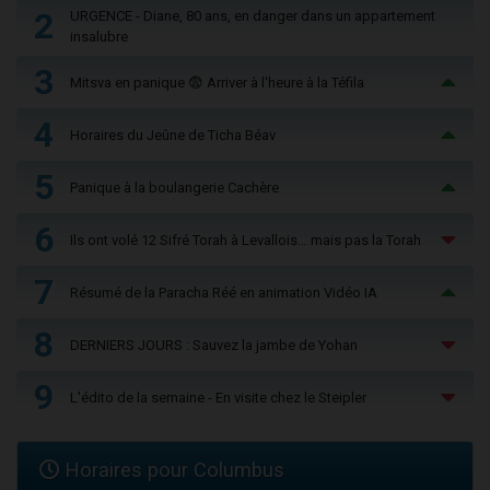
2
URGENCE - Diane, 80 ans, en danger dans un appartement
insalubre
3
Mitsva en panique 😨 Arriver à l'heure à la Téfila
4
Horaires du Jeûne de Ticha Béav
5
Panique à la boulangerie Cachère
6
Ils ont volé 12 Sifré Torah à Levallois… mais pas la Torah
7
Résumé de la Paracha Réé en animation Vidéo IA
8
DERNIERS JOURS : Sauvez la jambe de Yohan
9
L'édito de la semaine - En visite chez le Steipler
Horaires pour Columbus