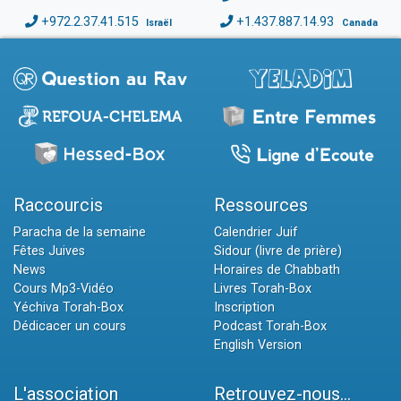
+972.2.37.41.515
+1.437.887.14.93
Israël
Canada
Raccourcis
Ressources
Paracha de la semaine
Calendrier Juif
Fêtes Juives
Sidour (livre de prière)
News
Horaires de Chabbath
Cours Mp3-Vidéo
Livres Torah-Box
Yéchiva Torah-Box
Inscription
Dédicacer un cours
Podcast Torah-Box
English Version
L'association
Retrouvez-nous...