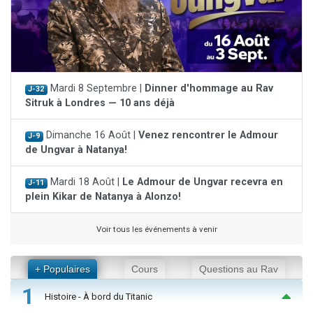
Mardi 8 Septembre |
Dinner d'hommage au Rav
J-32
Sitruk à Londres — 10 ans déjà
Dimanche 16 Août |
Venez rencontrer le Admour
J-9
de Ungvar à Natanya!
Mardi 18 Août |
Le Admour de Ungvar recevra en
J-11
plein Kikar de Natanya à Alonzo!
Voir tous les événements à venir
+ Populaires
Cours
Questions au Rav
1
Histoire - À bord du Titanic