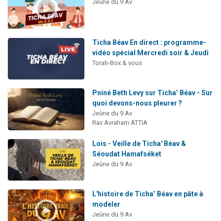
Jeûne du 9 Av
Ticha Béav En direct : programme-
vidéo spécial Mercredi soir & Jeudi
Torah-Box & vous
Pniné Beth Levy sur Ticha’ Béav - Sur
quoi devons-nous pleurer ?
Jeûne du 9 Av
Rav Avraham ATTIA
Lois - Veille de Ticha' Béav &
Séoudat Hamafséket
Jeûne du 9 Av
L'histoire de Ticha’ Béav en pâte à
modeler
Jeûne du 9 Av