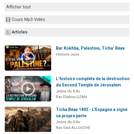
3 personnes viennent de nous rejoindre sur WhatsApp
Afficher tout
2 nouvelles musiques dans Torah-Box Music
Cours Mp3-Vidéo
8 personnes viennent de faire un don pour Tsédaka : pauvres d'Israel
Articles
Nouvelle émission radio : Visions de grandeur n°104 : Le Chabbath et le Birkat Hamazone à travers le temps
4 personnes viennent de nous rejoindre sur WhatsApp
Bar Kokhba, Palestine, Ticha’ Béav
Histoire Juive
L’histoire complète de la destruction
du Second Temple de Jérusalem
Jeûne du 9 Av
Rav Eliahou UZAN
Ticha Béav 1492 - L'Espagne a signé
sa propre perte
Jeûne du 9 Av
Rav Gad ALLOUCHE