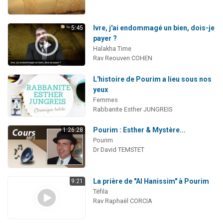
Ivre, j'ai endommagé un bien, dois-je
5:45
payer ?
Halakha Time
Rav Reouven COHEN
L'histoire de Pourim a lieu sous nos
yeux
Femmes
Rabbanite Esther JUNGREIS
Pourim : Esther & Mystère...
1:26:28
Pourim
Dr David TEMSTET
La prière de "Al Hanissim" à Pourim
9:21
Téfila
Rav Raphaël CORCIA