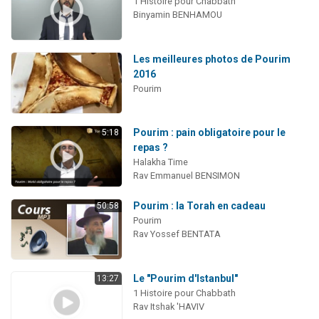
1 Histoire pour Chabbath
Binyamin BENHAMOU
Les meilleures photos de Pourim
2016
Pourim
Pourim : pain obligatoire pour le
5:18
repas ?
Halakha Time
Rav Emmanuel BENSIMON
Pourim : la Torah en cadeau
50:58
Pourim
Rav Yossef BENTATA
Le "Pourim d'Istanbul"
13:27
1 Histoire pour Chabbath
Rav Itshak 'HAVIV