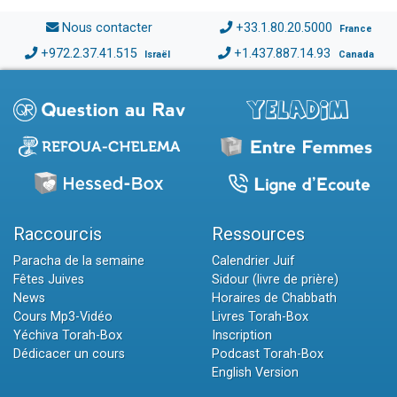
Nous contacter
+33.1.80.20.5000
France
+972.2.37.41.515
+1.437.887.14.93
Israël
Canada
Raccourcis
Ressources
Paracha de la semaine
Calendrier Juif
Fêtes Juives
Sidour (livre de prière)
News
Horaires de Chabbath
Cours Mp3-Vidéo
Livres Torah-Box
Yéchiva Torah-Box
Inscription
Dédicacer un cours
Podcast Torah-Box
English Version