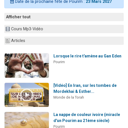
Date de la prochaine fête de Pourim :
23 Mars 2027
3 personnes viennent de nous rejoindre sur WhatsApp
2 personnes viennent de nous rejoindre sur WhatsApp
Afficher tout
3 personnes viennent de nous rejoindre sur WhatsApp
Cours Mp3-Vidéo
2 nouvelles musiques dans Torah-Box Music
4 personnes viennent de faire un don pour Reloger Rivka, 6 enfants, victime de violences...
Articles
Lorsque le rire t'amène au Gan Eden
Pourim
[Vidéo] En Iran, sur les tombes de
Mordekhai & Esther...
Monde de la Torah
La nappe de couleur ivoire (miracle
d'un Pourim au 21ème siècle)
Pourim