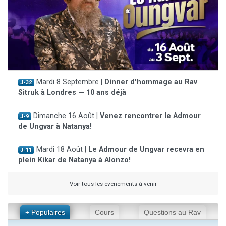
Mardi 8 Septembre |
Dinner d'hommage au Rav
J-32
Sitruk à Londres — 10 ans déjà
Dimanche 16 Août |
Venez rencontrer le Admour
J-9
de Ungvar à Natanya!
Mardi 18 Août |
Le Admour de Ungvar recevra en
J-11
plein Kikar de Natanya à Alonzo!
Voir tous les événements à venir
+ Populaires
Cours
Questions au Rav