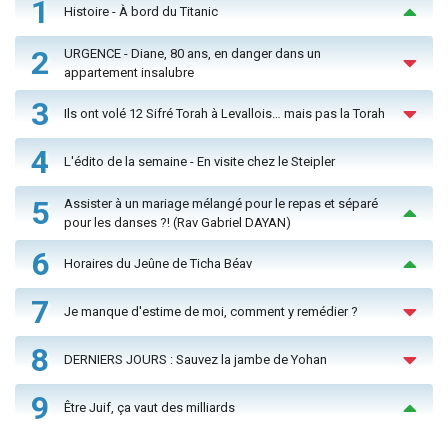
1
Histoire - À bord du Titanic
2
URGENCE - Diane, 80 ans, en danger dans un
appartement insalubre
3
Ils ont volé 12 Sifré Torah à Levallois… mais pas la Torah
4
L'édito de la semaine - En visite chez le Steipler
5
Assister à un mariage mélangé pour le repas et séparé
pour les danses ?! (Rav Gabriel DAYAN)
6
Horaires du Jeûne de Ticha Béav
7
Je manque d'estime de moi, comment y remédier ?
8
DERNIERS JOURS : Sauvez la jambe de Yohan
9
Être Juif, ça vaut des milliards