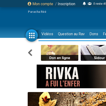
Mon compte
/
Inscription
Il reste 
16 person
Paracha Réé
2 personnes 
6 personnes 
4 personn
Vidéos
Question au Rav
Dons
F
2 personn
17 personnes
4 personnes 
Il reste 
Eva vient de
4 personnes 
3 personnes 
Odaya vient 
3 personn
2 personnes 