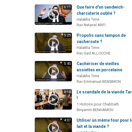
Que faire d'un sandwich-
6:11
charcuterie oublié ?
Halakha Time
Rav Netanel ARFI
Propolis sans tampon de
5:25
cacheroute ?
Halakha Time
Rav Gad ALLOUCHE
Cachériser de vieilles
5:45
assiettes en porcelaine
Halakha Time
Rav Emmanuel BENSIMON
Le scandale de la viande Tar
8:18
!
1 Histoire pour Chabbath
Binyamin BENHAMOU
Utiliser un même four pour l
4:07
lait et la viande ?