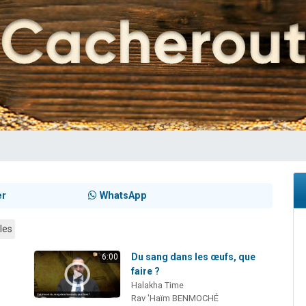
 viennent de demander une bénédiction
nnes viennent de faire un don pour Sauvez la jambe de Yohan
49 places pour étudier en groupe sur Zoom
lles musiques dans Torah-Box Music
 viennent de demander une bénédiction
er
WhatsApp
les
Du sang dans les œufs, que
6:00
faire ?
Halakha Time
Rav 'Haïm BENMOCHÉ