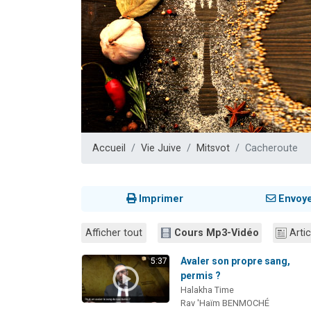
13 personnes
30 perso
Il reste 
12 nouve
29 personnes
Accueil
Vie Juive
Mitsvot
Cacheroute
Imprimer
Envoy
Afficher tout
Cours Mp3-Vidéo
Artic
Avaler son propre sang,
5:37
permis ?
Halakha Time
Rav 'Haïm BENMOCHÉ