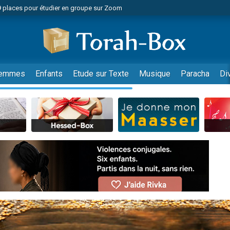
49 places pour étudier en groupe sur Zoom
nes viennent de faire un don pour Diane, 80 ans, dans un appartement insalu
viennent de nous rejoindre sur WhatsApp
viennent de nous rejoindre sur WhatsApp
es viennent de faire un don pour Reloger Rivka, 6 enfants, victime de violences
emmes
Enfants
Etude sur Texte
Musique
Paracha
Di
es viennent de faire un don pour 1 Journée de Vacances Pour les Enfants
 viennent de demander une bénédiction
viennent de nous rejoindre sur WhatsApp
49 places pour étudier en groupe sur Zoom
 donner son Maasser
viennent de nous rejoindre sur WhatsApp
viennent de nous rejoindre sur WhatsApp
de donner son Maasser
es viennent de faire un don pour 5 jours de vacances aux Orphelins
viennent de nous rejoindre sur WhatsApp