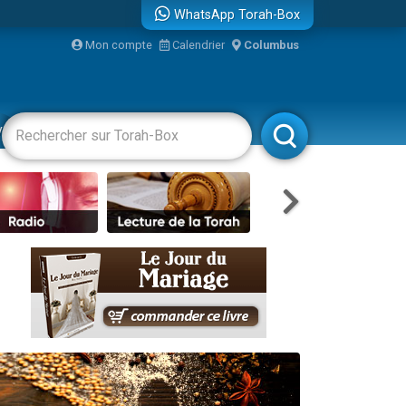
WhatsApp Torah-Box
bre
Mon compte
Calendrier
Columbus
...
vertissements
Livres
Rabbanim