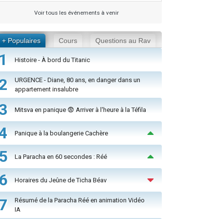
Voir tous les événements à venir
+ Populaires
Cours
Questions au Rav
1
Histoire - À bord du Titanic
2
URGENCE - Diane, 80 ans, en danger dans un
appartement insalubre
3
Mitsva en panique 😨 Arriver à l'heure à la Téfila
4
Panique à la boulangerie Cachère
5
La Paracha en 60 secondes : Réé
6
Horaires du Jeûne de Ticha Béav
7
Résumé de la Paracha Réé en animation Vidéo
IA