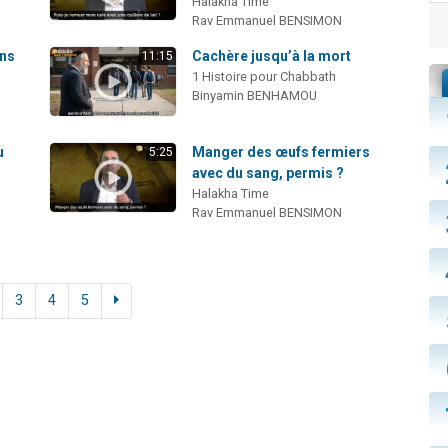
Halakha Time
Rav Emmanuel BENSIMON
ans
Cachère jusqu’à la mort
11:15
1 Histoire pour Chabbath
Binyamin BENHAMOU
u
Manger des œufs fermiers
5:25
avec du sang, permis ?
Halakha Time
Rav Emmanuel BENSIMON
3
4
5