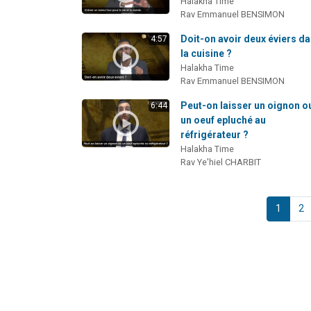
Halakha Time
Rav Emmanuel BENSIMON
Doit-on avoir deux éviers d
4:57
la cuisine ?
Halakha Time
Rav Emmanuel BENSIMON
Peut-on laisser un oignon o
6:44
un oeuf epluché au
réfrigérateur ?
Halakha Time
Rav Ye'hiel CHARBIT
1
2