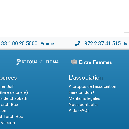
+33.1.80.20.5000
+972.2.37.41.515
France
Is
ources
L'association
ier Juif
A propos de l'association
(livre de prière)
Faire un don !
es de Chabbath
Mentions légales
 Torah-Box
Nous contacter
tion
Aide (FAQ)
t Torah-Box
 Version