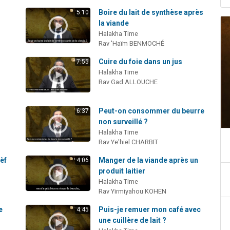
Boire du lait de synthèse après
5:10
la viande
Halakha Time
Rav 'Haïm BENMOCHÉ
Cuire du foie dans un jus
7:55
Halakha Time
Rav Gad ALLOUCHE
Peut-on consommer du beurre
6:37
non surveillé ?
Halakha Time
Rav Ye'hiel CHARBIT
èf
Manger de la viande après un
4:06
produit laitier
Halakha Time
Rav Yirmiyahou KOHEN
e
Puis-je remuer mon café avec
4:45
une cuillère de lait ?