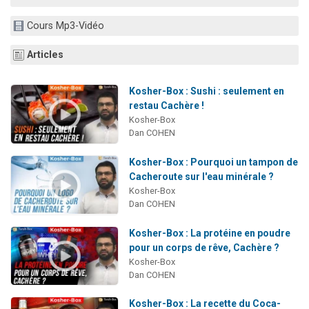
2 personnes viennent de nous rejoindre sur WhatsApp
Cours Mp3-Vidéo
13 personnes viennent de demander une bénédiction
Il reste 49 places pour étudier en groupe sur Zoom
Articles
12 nouvelles musiques dans Torah-Box Music
Kosher-Box : Sushi : seulement en
2 personnes viennent de nous rejoindre sur WhatsApp
restau Cachère !
Kosher-Box
Dan COHEN
Kosher-Box : Pourquoi un tampon de
Cacheroute sur l'eau minérale ?
Kosher-Box
Dan COHEN
Kosher-Box : La protéine en poudre
pour un corps de rêve, Cachère ?
Kosher-Box
Dan COHEN
Kosher-Box : La recette du Coca-