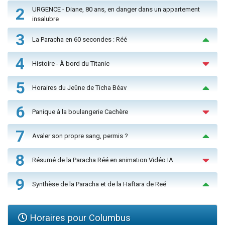
2
URGENCE - Diane, 80 ans, en danger dans un appartement
insalubre
3
La Paracha en 60 secondes : Réé
4
Histoire - À bord du Titanic
5
Horaires du Jeûne de Ticha Béav
6
Panique à la boulangerie Cachère
7
Avaler son propre sang, permis ?
8
Résumé de la Paracha Réé en animation Vidéo IA
9
Synthèse de la Paracha et de la Haftara de Reé
Horaires pour Columbus