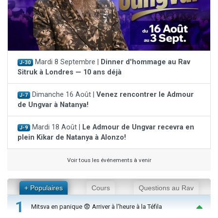
Mardi 8 Septembre |
Dinner d'hommage au Rav
J-30
Sitruk à Londres — 10 ans déjà
Dimanche 16 Août |
Venez rencontrer le Admour
J-7
de Ungvar à Natanya!
Mardi 18 Août |
Le Admour de Ungvar recevra en
J-9
plein Kikar de Natanya à Alonzo!
Voir tous les événements à venir
+ Populaires
Cours
Questions au Rav
1
Mitsva en panique 😨 Arriver à l'heure à la Téfila