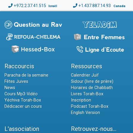
+972.2.37.41.515
+1.437.887.14.93
Israël
Canada
Raccourcis
Ressources
Paracha de la semaine
Calendrier Juif
Fêtes Juives
Sidour (livre de prière)
News
Horaires de Chabbath
Cours Mp3-Vidéo
Livres Torah-Box
Yéchiva Torah-Box
Inscription
Dédicacer un cours
Podcast Torah-Box
English Version
L'association
Retrouvez-nous...