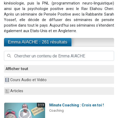
kinésiologie, puis la PNL (programmation neuro-linguistique)
Ariel vient de donner son Maasser
ainsi que la psychologie positive avec le Rav Eliahou Cheri.
Il reste 49 places pour étudier en groupe sur Zoom
Après un séminaire de Pensée Positive avec la Rabbanite Sarah
Yossef, elle décide de diffuser des séminaires de pensée
Nathaniel vient de donner son Maasser
positive dans tout le pays. Aujourd’hui ses séminaires s’étendent
6 personnes viennent de faire un don pour 5 enfants déjà orphelins risquent de perdre leur maman
également aux Etats-Unis et en Angleterre.
3 personnes viennent de nous rejoindre sur WhatsApp
Emma AIACHE : 261 résultats
Afficher tout
Cours Audio et Vidéo
Articles
Minute Coaching : Crois en toi !
3:13
Coaching