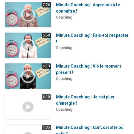
Minute Coaching : Apprends à te
7:26
connaître !
Coaching
Minute Coaching : Fais-toi respecter
6:58
!
Coaching
Minute Coaching : Vis le moment
6:13
présent !
Coaching
Minute Coaching : Je n'ai plus
6:10
d'énergie !
Coaching
Minute Coaching : Œuf, carotte ou
1:35
café ?