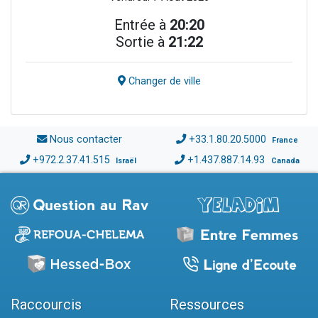
Entrée à
20:20
Sortie à
21:22
Changer de ville
Nous contacter
+33.1.80.20.5000
France
+972.2.37.41.515
+1.437.887.14.93
Israël
Canada
Raccourcis
Ressources