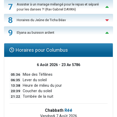
7
Assister à un mariage mélangé pour le repas et séparé
pour les danses ?! (Rav Gabriel DAYAN)
8
Horaires du Jeûne de Ticha Béav
9
Elyana au buisson ardent
Horaires pour Columbus
6 Août 2026 - 23 Av 5786
05:36
Mise des Téfilines
06:35
Lever du soleil
13:38
Heure de milieu du jour
20:39
Coucher du soleil
21:22
Tombée de la nuit
Chabbath
Réé
Vendredi 7 Août 2026