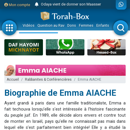
Odaya vient de donner son Maasser
Mon compte
3 personnes viennent de faire un don pour 5 jours de vacances aux Orphelins
3 personnes viennent de faire un don pour Diane, 80 ans, dans un appartement insalubre
Vidéos
Question au Rav
Dons
Femmes
Enfants
Etude sur 
2 personnes viennent de nous rejoindre sur WhatsApp
13 personnes viennent de demander une bénédiction
12 nouvelles musiques dans Torah-Box Music
30 personnes viennent de faire un don pour Sauvez la jambe de Yohan
Il reste 49 places pour étudier en groupe sur Zoom
3 personnes viennent de nous rejoindre sur WhatsApp
Accueil
Rabbanites & Conférencières
Emma AIACHE
2 personnes viennent de nous rejoindre sur WhatsApp
Biographie de Emma AIACHE
3 personnes viennent de nous rejoindre sur WhatsApp
2 nouvelles musiques dans Torah-Box Music
Ayant grandi à paris dans une famille traditionaliste, Emma a
8 personnes viennent de faire un don pour Tsédaka : pauvres d'Israel
fait techouva lorsqu’elle s'est intéressée à l’histoire fascinante
du peuple juif. En 1989, elle décide alors envers et contre tout
Nouvelle émission radio : Visions de grandeur n°104 : Le Chabbath et le Birkat Hamazone à travers le temps
de monter en Israël, pays qu’elle ne connaissait pas mais dans
61 personnes viennent de demander une bénédiction
lequel elle s’est parfaitement bien intégrée! Elle y a étudié la