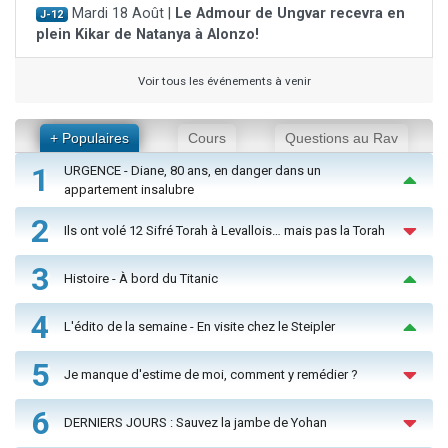
Mardi 18 Août |
Le Admour de Ungvar recevra en
J-12
plein Kikar de Natanya à Alonzo!
Voir tous les événements à venir
+ Populaires
Cours
Questions au Rav
1
URGENCE - Diane, 80 ans, en danger dans un
appartement insalubre
2
Ils ont volé 12 Sifré Torah à Levallois… mais pas la Torah
3
Histoire - À bord du Titanic
4
L'édito de la semaine - En visite chez le Steipler
5
Je manque d'estime de moi, comment y remédier ?
6
DERNIERS JOURS : Sauvez la jambe de Yohan