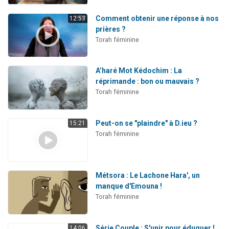
Comment obtenir une réponse à nos
12:53
prières ?
Torah féminine
A’haré Mot Kédochim : La
réprimande : bon ou mauvais ?
Torah féminine
Peut-on se "plaindre" à D.ieu ?
15:21
Torah féminine
Métsora : Le Lachone Hara', un
manque d'Emouna !
Torah féminine
Série Couple : S'unir pour éduquer !
14:06