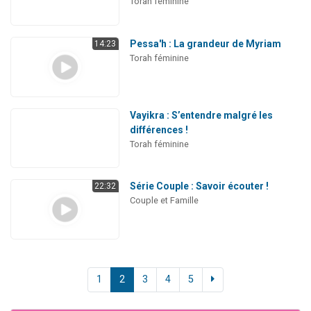
Torah féminine
Pessa'h : La grandeur de Myriam
14:23
Torah féminine
Vayikra : S’entendre malgré les
différences !
Torah féminine
Série Couple : Savoir écouter !
22:32
Couple et Famille
1
2
3
4
5