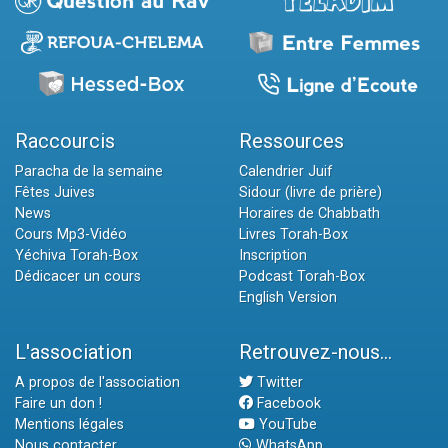
Raccourcis
Ressources
Paracha de la semaine
Calendrier Juif
Fêtes Juives
Sidour (livre de prière)
News
Horaires de Chabbath
Cours Mp3-Vidéo
Livres Torah-Box
Yéchiva Torah-Box
Inscription
Dédicacer un cours
Podcast Torah-Box
English Version
L'association
Retrouvez-nous...
A propos de l'association
Twitter
Faire un don !
Facebook
Mentions légales
YouTube
Nous contacter
WhatsApp