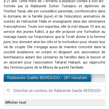
à 21 ans. Cette mère de 7 enfants a plusieurs cordes à son arc :
Dovan vient de donner son Maasser
formée par la Rabbanite Esther Toledano et diplômée de
l'Institut Yanar, elle est conseillère parentale, conférencière dans
2 personnes viennent de nous rejoindre sur WhatsApp
le domaine de la famille (juive) et de l'éducation, animatrice de
2 personnes viennent de nous rejoindre sur WhatsApp
soirées de Hafrachat 'Halla et enseignante dans des séminaires
Malgorzata vient de donner son Maasser
francophones. Toute son expertise, elle la met depuis 10 ans au
service des jeunes Kallot, à qui elle propose une formation au
3 personnes viennent de nous rejoindre sur WhatsApp
mariage basée sur l'importance que la Torah donne à la femme
juive; leur donnant ainsi les clés et la motivation pour réussir leur
vie de couple. Elle s'engage aussi de manière concrète dans la
société israélienne en créant et dirigeant une association de
bienfaisance aidant des centaines de familles dans le besoin et
en œuvrant pour l'association Taharat Habayit, qui rapproche
des femmes juives de la Mitsva de pureté familiale.
Rabbanite Gaëlle BERDUGO : 267 résultats
Afficher tout