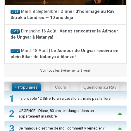
Mardi 8 Septembre |
Dinner d'hommage au Rav
J-33
Sitruk à Londres — 10 ans déjà
Dimanche 16 Août |
Venez rencontrer le Admour
J-10
de Ungvar à Natanya!
Mardi 18 Août |
Le Admour de Ungvar recevra en
J-12
plein Kikar de Natanya à Alonzo!
Voir tous les événements à venir
+ Populaires
Cours
Questions au Rav
1
Ils ont volé 12 Sifré Torah à Levallois… mais pas la Torah
2
URGENCE - Diane, 80 ans, en danger dans un
appartement insalubre
3
Je manque d'estime de moi, comment y remédier ?