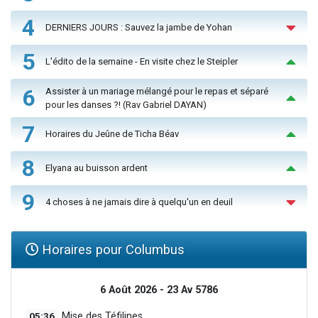
4
DERNIERS JOURS : Sauvez la jambe de Yohan
5
L'édito de la semaine - En visite chez le Steipler
6
Assister à un mariage mélangé pour le repas et séparé
pour les danses ?! (Rav Gabriel DAYAN)
7
Horaires du Jeûne de Ticha Béav
8
Elyana au buisson ardent
9
4 choses à ne jamais dire à quelqu'un en deuil
Horaires pour Columbus
6 Août 2026 - 23 Av 5786
05:36
Mise des Téfilines