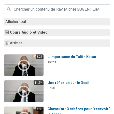
13 personnes viennent de demander une bénédiction
30 personnes viennent de faire un don pour Sauvez la jambe de Yohan
Il reste 49 places pour étudier en groupe sur Zoom
Afficher tout
12 nouvelles musiques dans Torah-Box Music
Cours Audio et Vidéo
29 personnes viennent de demander une bénédiction
Articles
L'importance du Talith Katan
8:26
Tsitsit
Une réflexion sur le Deuil
11:54
Deuil
Chavou'ot : 3 critères pour “recevoir“
8:43