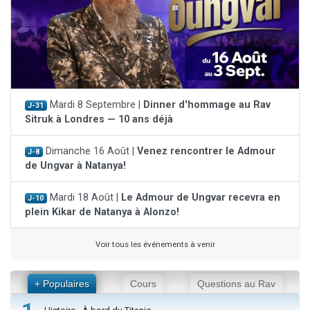
Mardi 8 Septembre |
Dinner d'hommage au Rav
J-31
Sitruk à Londres — 10 ans déjà
Dimanche 16 Août |
Venez rencontrer le Admour
J-8
de Ungvar à Natanya!
Mardi 18 Août |
Le Admour de Ungvar recevra en
J-10
plein Kikar de Natanya à Alonzo!
Voir tous les événements à venir
+ Populaires
Cours
Questions au Rav