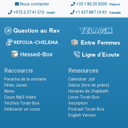
Nous contacter
+33.1.80.20.5000
France
+972.2.37.41.515
+1.437.887.14.93
Israël
Canada
Raccourcis
Ressources
Paracha de la semaine
Calendrier Juif
Fêtes Juives
Sidour (livre de prière)
News
Horaires de Chabbath
Cours Mp3-Vidéo
Livres Torah-Box
Yéchiva Torah-Box
Inscription
Dédicacer un cours
Podcast Torah-Box
English Version