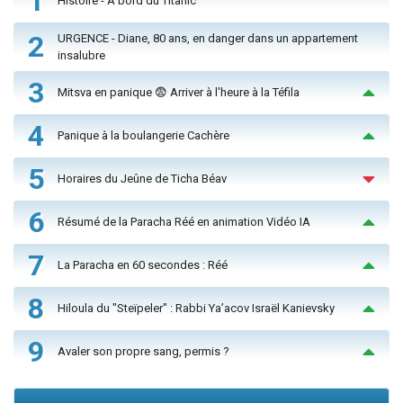
1
Histoire - À bord du Titanic
2
URGENCE - Diane, 80 ans, en danger dans un appartement
insalubre
3
Mitsva en panique 😨 Arriver à l'heure à la Téfila
4
Panique à la boulangerie Cachère
5
Horaires du Jeûne de Ticha Béav
6
Résumé de la Paracha Réé en animation Vidéo IA
7
La Paracha en 60 secondes : Réé
8
Hiloula du "Steïpeler" : Rabbi Ya’acov Israël Kanievsky
9
Avaler son propre sang, permis ?