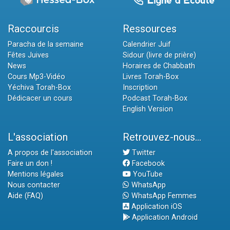
Raccourcis
Ressources
Paracha de la semaine
Calendrier Juif
Fêtes Juives
Sidour (livre de prière)
News
Horaires de Chabbath
Cours Mp3-Vidéo
Livres Torah-Box
Yéchiva Torah-Box
Inscription
Dédicacer un cours
Podcast Torah-Box
English Version
L'association
Retrouvez-nous...
A propos de l'association
Twitter
Faire un don !
Facebook
Mentions légales
YouTube
Nous contacter
WhatsApp
Aide (FAQ)
WhatsApp Femmes
Application iOS
Application Android