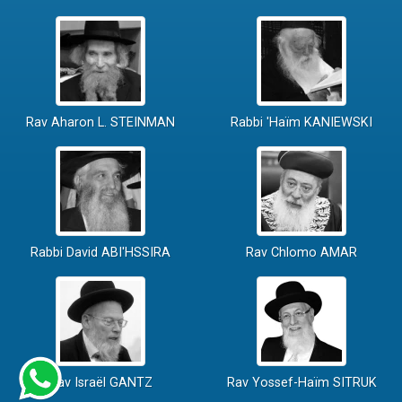
Rav Aharon L. STEINMAN
Rabbi 'Haïm KANIEWSKI
Rabbi David ABI'HSSIRA
Rav Chlomo AMAR
Rav Israël GANTZ
Rav Yossef-Haïm SITRUK