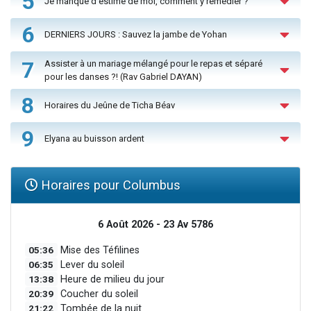
5
Je manque d'estime de moi, comment y remédier ?
6
DERNIERS JOURS : Sauvez la jambe de Yohan
7
Assister à un mariage mélangé pour le repas et séparé
pour les danses ?! (Rav Gabriel DAYAN)
8
Horaires du Jeûne de Ticha Béav
9
Elyana au buisson ardent
Horaires pour Columbus
6 Août 2026 - 23 Av 5786
05:36
Mise des Téfilines
06:35
Lever du soleil
13:38
Heure de milieu du jour
20:39
Coucher du soleil
21:22
Tombée de la nuit