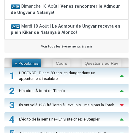
Dimanche 16 Août |
Venez rencontrer le Admour
J-10
de Ungvar à Natanya!
Mardi 18 Août |
Le Admour de Ungvar recevra en
J-12
plein Kikar de Natanya à Alonzo!
Voir tous les événements à venir
+ Populaires
Cours
Questions au Rav
1
URGENCE - Diane, 80 ans, en danger dans un
appartement insalubre
2
Histoire - À bord du Titanic
3
Ils ont volé 12 Sifré Torah à Levallois… mais pas la Torah
4
L'édito de la semaine - En visite chez le Steipler