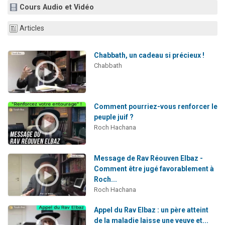
Cours Audio et Vidéo
Nouvelle émission radio : Visions de grandeur n°104 : Le Chabbath et le Birkat Hamazone à travers le temps
61 personnes viennent de demander une bénédiction
Articles
Ariel vient de donner son Maasser
Il reste 49 places pour étudier en groupe sur Zoom
Chabbath, un cadeau si précieux !
Chabbath
Eva vient de donner son Maasser
Comment pourriez-vous renforcer le
peuple juif ?
Roch Hachana
Message de Rav Réouven Elbaz -
Comment être jugé favorablement à
Roch...
Roch Hachana
Appel du Rav Elbaz : un père atteint
de la maladie laisse une veuve et...