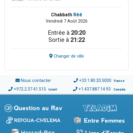
Chabbath
Réé
Vendredi 7 Août 2026
Entrée à
20:20
Sortie à
21:22
Changer de ville
Nous contacter
+33.1.80.20.5000
France
+972.2.37.41.515
+1.437.887.14.93
Israël
Canada