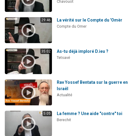
Chavouot
La vérité sur le Compte du 'Omèr
29:46
Compte du Omer
As-tu déjà imploré D.ieu ?
35:02
Tetsavé
Rav Yossef Bentata sur la guerre en
Israël
Actualité
La femme ? Une aide "contre" toi
5:05
Berechit