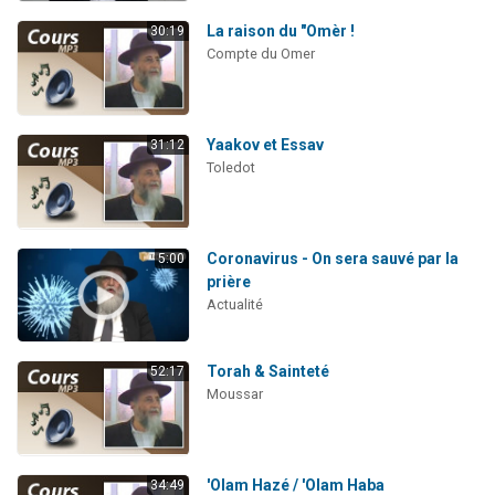
La raison du "Omèr !
30:19
Compte du Omer
Yaakov et Essav
31:12
Toledot
Coronavirus - On sera sauvé par la
5:00
prière
Actualité
Torah & Sainteté
52:17
Moussar
'Olam Hazé / 'Olam Haba
34:49