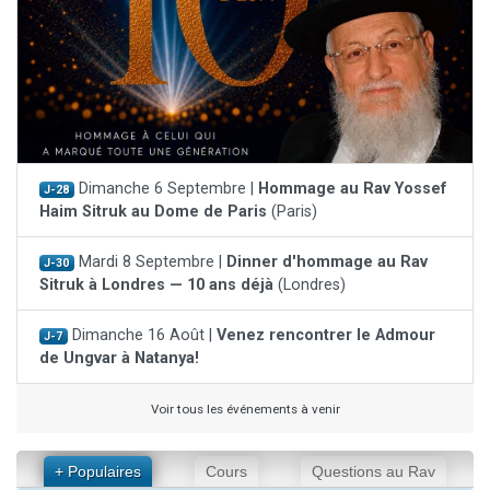
Dimanche 6 Septembre |
Hommage au Rav Yossef
J-28
Haim Sitruk au Dome de Paris
(Paris)
Mardi 8 Septembre |
Dinner d'hommage au Rav
J-30
Sitruk à Londres — 10 ans déjà
(Londres)
Dimanche 16 Août |
Venez rencontrer le Admour
J-7
de Ungvar à Natanya!
Voir tous les événements à venir
+ Populaires
Cours
Questions au Rav