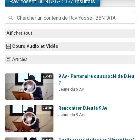
Rav Yossef BENTATA : 127 résultats
Il reste 49 places pour étudier en groupe sur Zoom
Eva vient de donner son Maasser
4 personnes viennent de nous rejoindre sur WhatsApp
Afficher tout
3 personnes viennent de nous rejoindre sur WhatsApp
3 personnes viennent de faire un don pour Événements Torah-Box
Cours Audio et Vidéo
Articles
9 Av - Partenaire ou associé de D.ieu
25:43
?
Jeûne du 9 Av
Rencontrer D.ieu le 9 Av
24:08
Jeûne du 9 Av