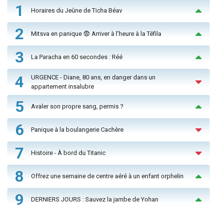
1
Horaires du Jeûne de Ticha Béav
2
Mitsva en panique 😨 Arriver à l'heure à la Téfila
3
La Paracha en 60 secondes : Réé
4
URGENCE - Diane, 80 ans, en danger dans un
appartement insalubre
5
Avaler son propre sang, permis ?
6
Panique à la boulangerie Cachère
7
Histoire - À bord du Titanic
8
Offrez une semaine de centre aéré à un enfant orphelin
9
DERNIERS JOURS : Sauvez la jambe de Yohan