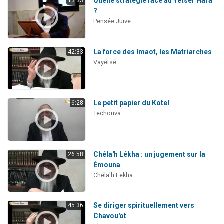
Quelle stratégie face au Yétser Hara’
13:33
?
Pensée Juive
La force des Imaot, les Matriarches
42:33
Vayétsé
Le petit papier du Kotel
6:28
Techouva
Chéla'h Lékha : un jugement sur la
26:58
Émouna
Chéla'h Lekha
Se diriger spirituellement vers
45:36
Chavou'ot