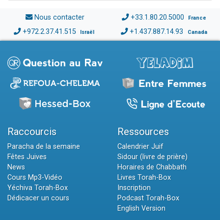
Nous contacter
+33.1.80.20.5000
France
+972.2.37.41.515
+1.437.887.14.93
Israël
Canada
Raccourcis
Ressources
Paracha de la semaine
Calendrier Juif
Fêtes Juives
Sidour (livre de prière)
News
Horaires de Chabbath
Cours Mp3-Vidéo
Livres Torah-Box
Yéchiva Torah-Box
Inscription
Dédicacer un cours
Podcast Torah-Box
English Version