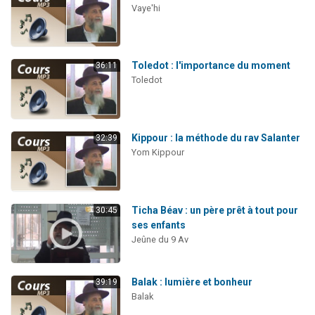
Vaye'hi
Toledot : l'importance du moment
36:11
Toledot
Kippour : la méthode du rav Salanter
32:39
Yom Kippour
Ticha Béav : un père prêt à tout pour
30:45
ses enfants
Jeûne du 9 Av
Balak : lumière et bonheur
39:19
Balak