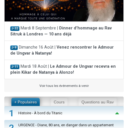
Mardi 8 Septembre |
Dinner d'hommage au Rav
J-32
Sitruk à Londres — 10 ans déjà
Dimanche 16 Août |
Venez rencontrer le Admour
J-9
de Ungvar à Natanya!
Mardi 18 Août |
Le Admour de Ungvar recevra en
J-11
plein Kikar de Natanya à Alonzo!
Voir tous les événements à venir
+ Populaires
Cours
Questions au Rav
1
Histoire - À bord du Titanic
2
URGENCE - Diane, 80 ans, en danger dans un appartement