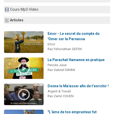
Nouvelle émission radio : Visions de grandeur n°104 : Le Chabbath et le Birkat Hamazone à travers le temps
Cours Mp3-Vidéo
61 personnes viennent de demander une bénédiction
Ariel vient de donner son Maasser
Articles
Il reste 49 places pour étudier en groupe sur Zoom
Emor - Le secret du compte du
Eva vient de donner son Maasser
'Omer sur la Parnassa
Emor
Rav Yehonathan GEFEN
La Parachat Hamanne en pratique
Pensée Juive
Rav Gabriel DAYAN
Donne le Ma'asser afin de t’enrichir !
Argent & Travail
Rav Zamir COHEN
"L’âme de ton emprunteur fut