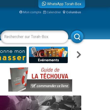
WhatsApp Torah-Box
Mon compte
Calendrier
Columbus
vertissements
Livres
Rabbanim
re
...