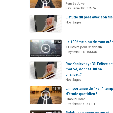
Pensée Juive
Rav Daniel BOCCARA
L’étude du père avec son fils
Nos Sages
Le 100ème clou de mon crân
8:43
1 Histoire pour Chabbath
Binyamin BENHAMOU
Rav Kanievsky : "Si l'élève es
motivé, donnez-lui sa
chance..."
Nos Sages
L'importance de fixer 1 tem
13:38
d'étude quotidien !
Limoud Torah
Rav Shimon GOBERT
Balak : se donner corps et
46:28