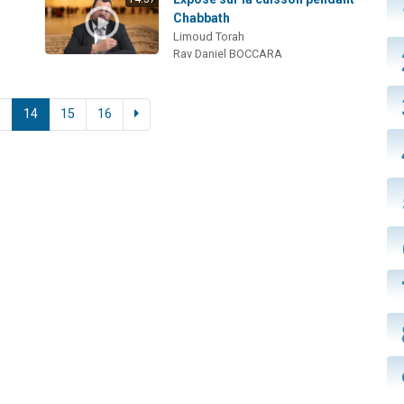
Chabbath
Limoud Torah
Rav Daniel BOCCARA
3
14
15
16