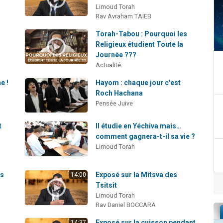
Limoud Torah
Rav Avraham TAIEB
Torah-Tabou : Pourquoi les
Religieux étudient Toute la
Journée ???
Actualité
e !
Hayom : chaque jour c'est
Roch Hachana
Pensée Juive
t
Il étudie en Yéchiva mais…
comment gagnera-t-il sa vie ?
Limoud Torah
ps
Exposé sur la Mitsva des
14:00
Tsitsit
Limoud Torah
Rav Daniel BOCCARA
Exposé sur la cuisson pendant
14:37