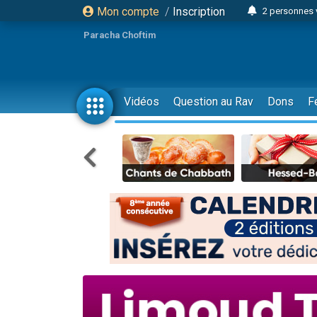
Mon compte
/
Inscription
2 personnes 
Lisbel Esthe
Paracha Choftim
3 person
2 personn
3 personnes 
Vidéos
Question au Rav
Dons
F
11 personnes
3 personn
Il reste 
2 personnes 
29 personnes
Il reste 
2 personnes 
6 personnes 
4 personn
2 personn