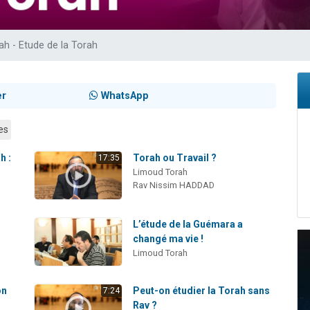
 viennent de demander une bénédiction
viennent de nous rejoindre sur WhatsApp
h - Etude de la Torah
49 places pour étudier en groupe sur Zoom
 donner son Maasser
donner son Maasser
er
WhatsApp
es
h :
Torah ou Travail ?
17:35
Limoud Torah
Rav Nissim HADDAD
L’étude de la Guémara a
changé ma vie !
Limoud Torah
on
Peut-on étudier la Torah sans
7:24
Rav ?