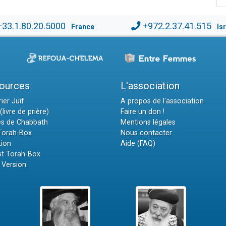
+33.1.80.20.5000
+972.2.37.41.515
France
Is
ources
L'association
ier Juif
A propos de l'association
(livre de prière)
Faire un don !
es de Chabbath
Mentions légales
 Torah-Box
Nous contacter
tion
Aide (FAQ)
t Torah-Box
 Version