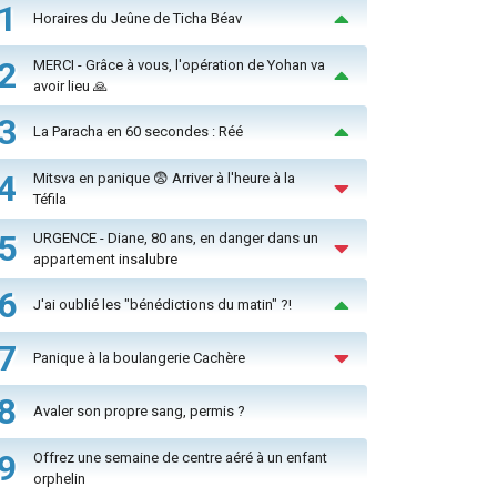
1
Horaires du Jeûne de Ticha Béav
2
MERCI - Grâce à vous, l'opération de Yohan va
avoir lieu 🙏
3
La Paracha en 60 secondes : Réé
4
Mitsva en panique 😨 Arriver à l'heure à la
Téfila
5
URGENCE - Diane, 80 ans, en danger dans un
appartement insalubre
6
J'ai oublié les "bénédictions du matin" ?!
7
Panique à la boulangerie Cachère
8
Avaler son propre sang, permis ?
9
Offrez une semaine de centre aéré à un enfant
orphelin