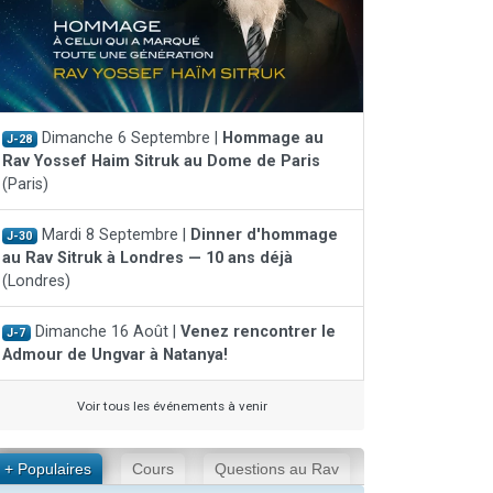
Dimanche 6 Septembre |
Hommage au
J-28
Rav Yossef Haim Sitruk au Dome de Paris
(Paris)
Mardi 8 Septembre |
Dinner d'hommage
J-30
au Rav Sitruk à Londres — 10 ans déjà
(Londres)
Dimanche 16 Août |
Venez rencontrer le
J-7
Admour de Ungvar à Natanya!
Voir tous les événements à venir
+ Populaires
Cours
Questions au Rav