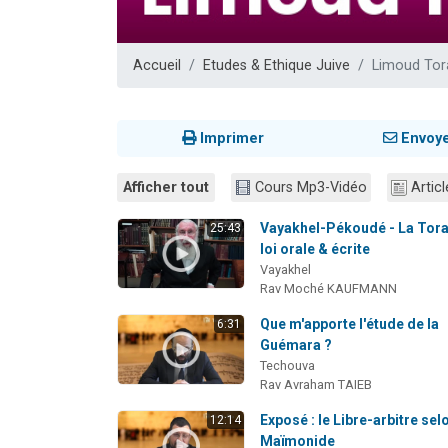
17 personnes
4 personnes 
Accueil
Etudes & Ethique Juive
Limoud Tora
Il reste 
Eva vient de
Eli vient de 
Imprimer
Envoy
Afficher tout
Cours Mp3-Vidéo
Articl
Vayakhel-Pékoudé - La Tora
25:43
loi orale & écrite
Vayakhel
Rav Moché KAUFMANN
Que m'apporte l'étude de la
6:31
Guémara ?
Techouva
Rav Avraham TAIEB
Exposé : le Libre-arbitre sel
12:14
Maïmonide