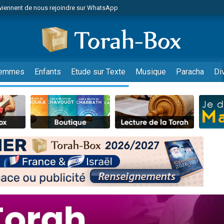
viennent de nous rejoindre sur WhatsApp
r vient de donner son Maasser
nes viennent de faire un don pour Événements Torah-Box
es viennent de faire un don pour Tsédaka : pauvres d'Israel
viennent de nous rejoindre sur WhatsApp
emmes
Enfants
Etude sur Texte
Musique
Paracha
Di
 viennent de demander une bénédiction
es viennent de faire un don pour Diane, 80 ans, dans un appartement insalub
49 places pour étudier en groupe sur Zoom
viennent de nous rejoindre sur WhatsApp
 viennent de demander une bénédiction
49 places pour étudier en groupe sur Zoom
viennent de nous rejoindre sur WhatsApp
viennent de nous rejoindre sur WhatsApp
es viennent de faire un don pour Reloger Rivka, 6 enfants, victime de violences
es viennent de faire un don pour 1 Journée de Vacances Pour les Enfants