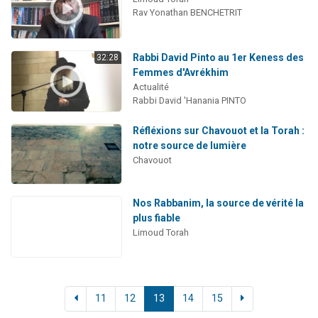
Rav Yonathan BENCHETRIT
Rabbi David Pinto au 1er Keness des
32:28
Femmes d'Avrékhim
Actualité
Rabbi David 'Hanania PINTO
Réfléxions sur Chavouot et la Torah :
notre source de lumière
Chavouot
Nos Rabbanim, la source de vérité la
plus fiable
Limoud Torah
11
12
13
14
15