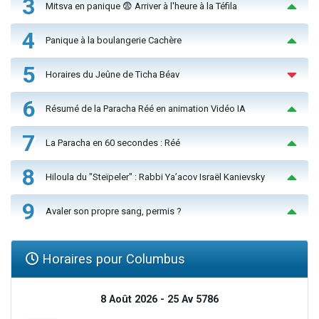
3
Mitsva en panique 😨 Arriver à l'heure à la Téfila
4
Panique à la boulangerie Cachère
5
Horaires du Jeûne de Ticha Béav
6
Résumé de la Paracha Réé en animation Vidéo IA
7
La Paracha en 60 secondes : Réé
8
Hiloula du "Steïpeler" : Rabbi Ya’acov Israël Kanievsky
9
Avaler son propre sang, permis ?
Horaires pour Columbus
8 Août 2026 - 25 Av 5786