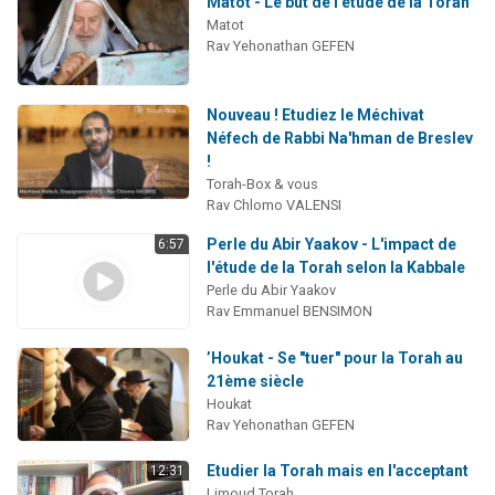
Matot - Le but de l'étude de la Torah
Matot
Rav Yehonathan GEFEN
Nouveau ! Etudiez le Méchivat
Néfech de Rabbi Na'hman de Breslev
!
Torah-Box & vous
Rav Chlomo VALENSI
Perle du Abir Yaakov - L'impact de
6:57
l'étude de la Torah selon la Kabbale
Perle du Abir Yaakov
Rav Emmanuel BENSIMON
’Houkat - Se "tuer" pour la Torah au
21ème siècle
Houkat
Rav Yehonathan GEFEN
Etudier la Torah mais en l'acceptant
12:31
Limoud Torah