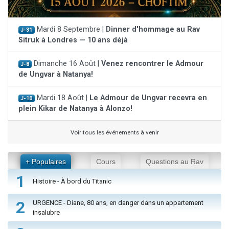
Mardi 8 Septembre |
Dinner d'hommage au Rav
J-31
Sitruk à Londres — 10 ans déjà
Dimanche 16 Août |
Venez rencontrer le Admour
J-8
de Ungvar à Natanya!
Mardi 18 Août |
Le Admour de Ungvar recevra en
J-10
plein Kikar de Natanya à Alonzo!
Voir tous les événements à venir
+ Populaires
Cours
Questions au Rav
1
Histoire - À bord du Titanic
2
URGENCE - Diane, 80 ans, en danger dans un appartement
insalubre