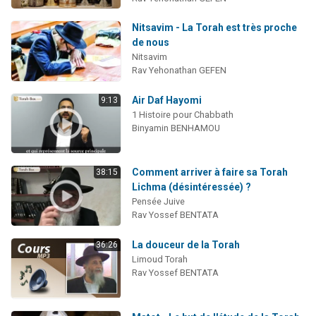
Nitsavim - La Torah est très proche
de nous
Nitsavim
Rav Yehonathan GEFEN
Air Daf Hayomi
9:13
1 Histoire pour Chabbath
Binyamin BENHAMOU
Comment arriver à faire sa Torah
38:15
Lichma (désintéressée) ?
Pensée Juive
Rav Yossef BENTATA
La douceur de la Torah
36:26
Limoud Torah
Rav Yossef BENTATA