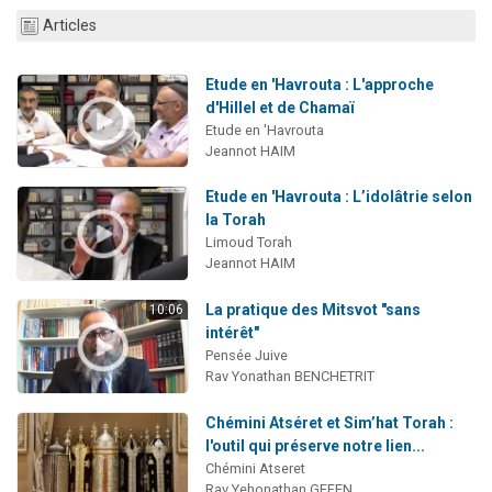
13 personnes viennent de demander une bénédiction
Articles
30 personnes viennent de faire un don pour Sauvez la jambe de Yohan
Etude en 'Havrouta : L'approche
Il reste 49 places pour étudier en groupe sur Zoom
d'Hillel et de Chamaï
12 nouvelles musiques dans Torah-Box Music
Etude en 'Havrouta
Jeannot HAIM
29 personnes viennent de demander une bénédiction
Etude en 'Havrouta : L’idolâtrie selon
la Torah
Limoud Torah
Jeannot HAIM
La pratique des Mitsvot "sans
10:06
intérêt"
Pensée Juive
Rav Yonathan BENCHETRIT
Chémini Atséret et Sim’hat Torah :
l'outil qui préserve notre lien...
Chémini Atseret
Rav Yehonathan GEFEN