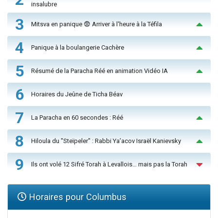
insalubre
3
Mitsva en panique 😨 Arriver à l'heure à la Téfila
4
Panique à la boulangerie Cachère
5
Résumé de la Paracha Réé en animation Vidéo IA
6
Horaires du Jeûne de Ticha Béav
7
La Paracha en 60 secondes : Réé
8
Hiloula du "Steïpeler" : Rabbi Ya’acov Israël Kanievsky
9
Ils ont volé 12 Sifré Torah à Levallois… mais pas la Torah
Horaires pour Columbus