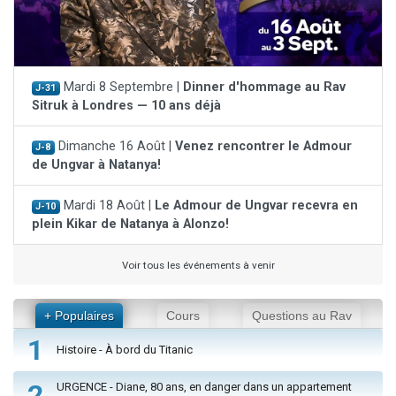
Mardi 8 Septembre |
Dinner d'hommage au Rav
J-31
Sitruk à Londres — 10 ans déjà
Dimanche 16 Août |
Venez rencontrer le Admour
J-8
de Ungvar à Natanya!
Mardi 18 Août |
Le Admour de Ungvar recevra en
J-10
plein Kikar de Natanya à Alonzo!
Voir tous les événements à venir
+ Populaires
Cours
Questions au Rav
1
Histoire - À bord du Titanic
2
URGENCE - Diane, 80 ans, en danger dans un appartement