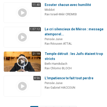
Ecouter chacun avec humilité
11:40
Middot
Rav Israël-Méïr CREMISI
Le cri silencieux de Méron : message
1:07:12
atemporel...
Pensée Juive
Rav Réouven ATTAL
Temple détruit : les Juifs étaient trop
21:18
stricts
Beth-Hamikdach
Rav Chlomo BLOCH
L'impatience te fait tout perdre
8:56
Pensée Juive
Rav Gabriel HACCOUN