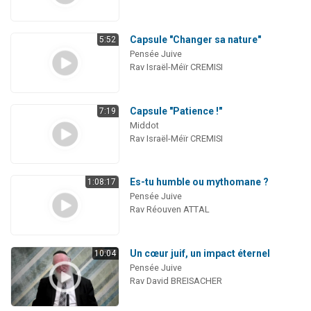
Capsule "Changer sa nature"
5:52
Pensée Juive
Rav Israël-Méïr CREMISI
Capsule "Patience !"
7:19
Middot
Rav Israël-Méïr CREMISI
Es-tu humble ou mythomane ?
1:08:17
Pensée Juive
Rav Réouven ATTAL
Un cœur juif, un impact éternel
10:04
Pensée Juive
Rav David BREISACHER