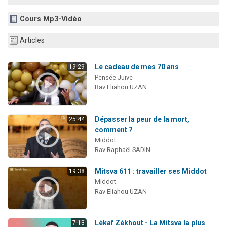
13 personnes viennent de demander une bénédiction
Cours Mp3-Vidéo
30 personnes viennent de faire un don pour Sauvez la jambe de Yohan
Il reste 49 places pour étudier en groupe sur Zoom
Articles
12 nouvelles musiques dans Torah-Box Music
Le cadeau de mes 70 ans
19:29
29 personnes viennent de demander une bénédiction
Pensée Juive
Rav Eliahou UZAN
Dépasser la peur de la mort,
25:44
comment ?
Middot
Rav Raphaël SADIN
Mitsva 611 : travailler ses Middot
19:38
Middot
Rav Eliahou UZAN
Lékaf Zékhout - La Mitsva la plus
7:13