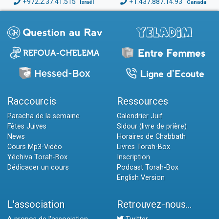
+972.2.37.41.515
+1.437.887.14.93
Israël
Canada
Raccourcis
Ressources
Paracha de la semaine
Calendrier Juif
Fêtes Juives
Sidour (livre de prière)
News
Horaires de Chabbath
Cours Mp3-Vidéo
Livres Torah-Box
Yéchiva Torah-Box
Inscription
Dédicacer un cours
Podcast Torah-Box
English Version
L'association
Retrouvez-nous...