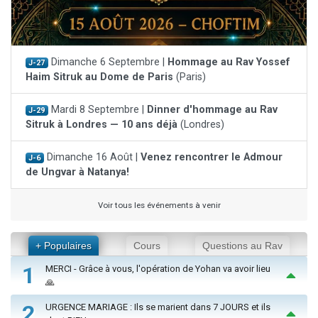
Dimanche 6 Septembre |
Hommage au Rav Yossef
J-27
Haim Sitruk au Dome de Paris
(Paris)
Mardi 8 Septembre |
Dinner d'hommage au Rav
J-29
Sitruk à Londres — 10 ans déjà
(Londres)
Dimanche 16 Août |
Venez rencontrer le Admour
J-6
de Ungvar à Natanya!
Voir tous les événements à venir
+ Populaires
Cours
Questions au Rav
1
MERCI - Grâce à vous, l'opération de Yohan va avoir lieu
🙏
2
URGENCE MARIAGE : Ils se marient dans 7 JOURS et ils