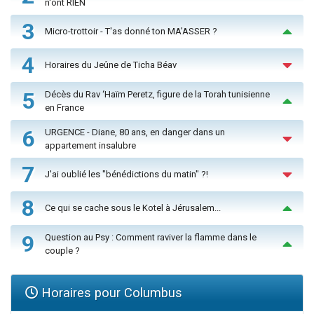
n'ont RIEN
3
Micro-trottoir - T'as donné ton MA’ASSER ?
4
Horaires du Jeûne de Ticha Béav
5
Décès du Rav ‘Haïm Peretz, figure de la Torah tunisienne
en France
6
URGENCE - Diane, 80 ans, en danger dans un
appartement insalubre
7
J'ai oublié les "bénédictions du matin" ?!
8
Ce qui se cache sous le Kotel à Jérusalem...
9
Question au Psy : Comment raviver la flamme dans le
couple ?
Horaires pour Columbus