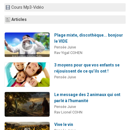
11 personnes viennent de demander une bénédiction
Cours Mp3-Vidéo
Il reste 49 places pour étudier en groupe sur Zoom
Articles
3 personnes viennent de faire un don pour Diane, 80 ans, dans un appartement insalubre
2 personnes viennent de nous rejoindre sur WhatsApp
Plage mixte, discothèque... bonjour
2 personnes viennent de faire un don pour Tsédaka : pauvres d'Israel
le VIDE
Pensée Juive
Rav Yigal COHEN
3 moyens pour que vos enfants se
réjouissent de ce qu’ils ont !
Pensée Juive
Le message des 2 animaux qui ont
parlé à l'humanité
Pensée Juive
Rav Lionel COHN
Vive le vin