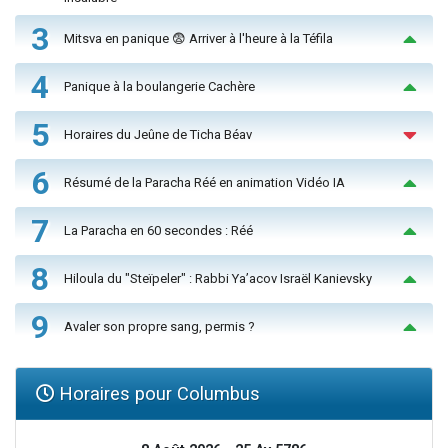
3
Mitsva en panique 😨 Arriver à l'heure à la Téfila
4
Panique à la boulangerie Cachère
5
Horaires du Jeûne de Ticha Béav
6
Résumé de la Paracha Réé en animation Vidéo IA
7
La Paracha en 60 secondes : Réé
8
Hiloula du "Steïpeler" : Rabbi Ya’acov Israël Kanievsky
9
Avaler son propre sang, permis ?
Horaires pour Columbus