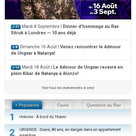
Mardi 8 Septembre |
Dinner d'hommage au Rav
J-31
Sitruk à Londres — 10 ans déjà
Dimanche 16 Août |
Venez rencontrer le Admour
J-8
de Ungvar à Natanya!
Mardi 18 Août |
Le Admour de Ungvar recevra en
J-10
plein Kikar de Natanya à Alonzo!
Voir tous les événements à venir
+ Populaires
Cours
Questions au Rav
1
Histoire - À bord du Titanic
2
URGENCE - Diane, 80 ans, en danger dans un appartement
insalubre