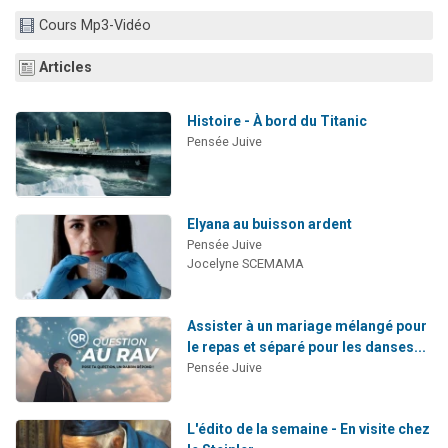
13 personnes viennent de demander une bénédiction
Cours Mp3-Vidéo
30 personnes viennent de faire un don pour Sauvez la jambe de Yohan
Articles
Il reste 49 places pour étudier en groupe sur Zoom
12 nouvelles musiques dans Torah-Box Music
Histoire - À bord du Titanic
29 personnes viennent de demander une bénédiction
Pensée Juive
Elyana au buisson ardent
Pensée Juive
Jocelyne SCEMAMA
Assister à un mariage mélangé pour
le repas et séparé pour les danses...
Pensée Juive
L'édito de la semaine - En visite chez