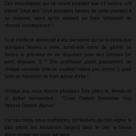
Ces moustiques, qui ne vivent pourtant que 24 heures, ont
passé "sept ans" (soit plusieurs heures de cette journée) à
se disputer, alors qu'ils auraient pu faire tellement de
choses constructives !
Si un médecin annonçait à une personne qui ne lui reste que
quelques heures à vivre, aurait-elle envie de gâcher ce
temps si précieux en se disputant pour des bêtises (un
petit déjeuner !) ? Elle profiterait plutôt pleinement de
chaque seconde (elle ne voudrait même pas dormir !), pour
faire un maximum de bien autour d'elle !
Chaque jour, nous disons plusieurs fois (dans la
'Amida
ou
le
Birkat Hamazone
) : "'Ossé Chalom Bimromav Hou
Ya'assé Chalom Alénou".
Par ces mots, nous souhaitons qu'Hachem, qui fait régner la
paix parmi les
Malakhim
(anges) dans le ciel, la fasse
aussi régner sur nous sur terre.