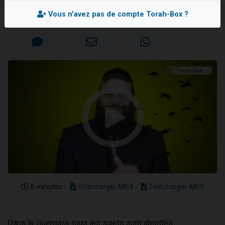
Rav Israël-Méïr CREMISI
6 personnes viennent de nous rejoindre sur WhatsApp
Vous n'avez pas de compte Torah-Box ?
Mis en ligne le Lundi 27 Octobre 2025
4 personnes viennent de faire un don pour Reloger Rivka, 6 enfants, victime de violences...
2 personnes viennent de faire un don pour 1 Journée de Vacances Pour les Enfants
4 personnes viennent de nous rejoindre sur WhatsApp
3 nouvelles musiques dans Torah-Box Music
8 minutes
Télécharger MP4
Télécharger MP3
Dans la
Guémara
, tous les sujets sont abordés.