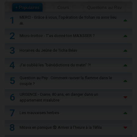
+ Populaires
Cours
Questions au Rav
1
MERCI - Grâce à vous, l'opération de Yohan va avoir lieu
🙏
2
Micro-trottoir - T'as donné ton MA’ASSER ?
3
Horaires du Jeûne de Ticha Béav
4
J'ai oublié les "bénédictions du matin" ?!
5
Question au Psy : Comment raviver la flamme dans le
couple ?
6
URGENCE - Diane, 80 ans, en danger dans un
appartement insalubre
7
Les mauvaises herbes
8
Mitsva en panique 😨 Arriver à l'heure à la Téfila