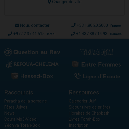
Changer de ville
Nous contacter
+33.1.80.20.5000
France
+972.2.37.41.515
+1.437.887.14.93
Israël
Canada
Raccourcis
Ressources
Paracha de la semaine
Calendrier Juif
Fêtes Juives
Sidour (livre de prière)
News
Horaires de Chabbath
Cours Mp3-Vidéo
Livres Torah-Box
Yéchiva Torah-Box
Inscription