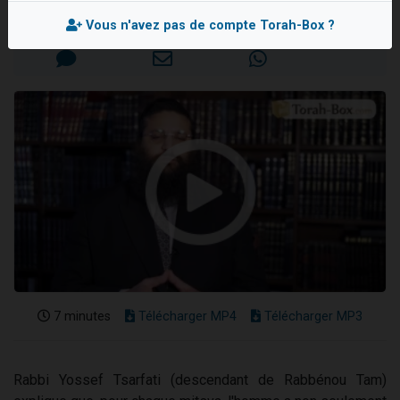
Nouvelle émission radio : Visions de grandeur n°104 : Le Chabbath et le Birkat Hamazone à travers le temps
Mis en ligne le Mardi 23 Janvier 2018
Vous n'avez pas de compte Torah-Box ?
61 personnes viennent de demander une bénédiction
Ariel vient de donner son Maasser
Il reste 49 places pour étudier en groupe sur Zoom
Eva vient de donner son Maasser
7 minutes
Télécharger MP4
Télécharger MP3
Rabbi Yossef Tsarfati (descendant de Rabbénou Tam)