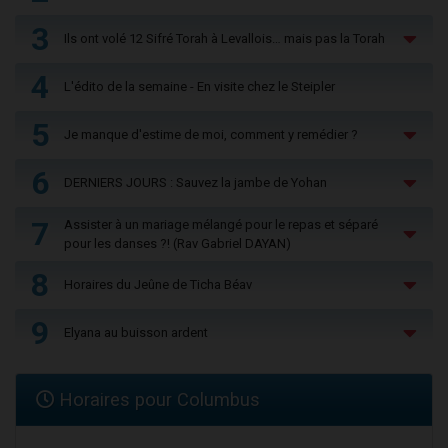
3
Ils ont volé 12 Sifré Torah à Levallois… mais pas la Torah
4
L'édito de la semaine - En visite chez le Steipler
5
Je manque d'estime de moi, comment y remédier ?
6
DERNIERS JOURS : Sauvez la jambe de Yohan
7
Assister à un mariage mélangé pour le repas et séparé
pour les danses ?! (Rav Gabriel DAYAN)
8
Horaires du Jeûne de Ticha Béav
9
Elyana au buisson ardent
Horaires pour Columbus