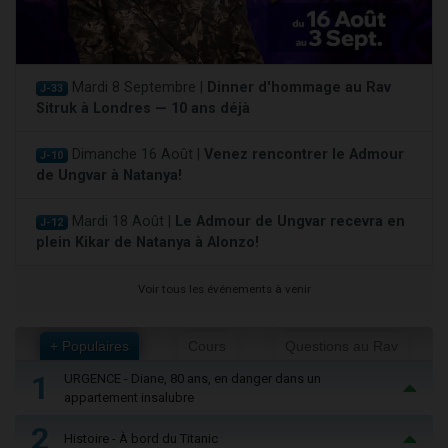
Mardi 8 Septembre |
Dinner d'hommage au Rav
J-33
Sitruk à Londres — 10 ans déjà
Dimanche 16 Août |
Venez rencontrer le Admour
J-10
de Ungvar à Natanya!
Mardi 18 Août |
Le Admour de Ungvar recevra en
J-12
plein Kikar de Natanya à Alonzo!
Voir tous les événements à venir
+ Populaires
Cours
Questions au Rav
1
URGENCE - Diane, 80 ans, en danger dans un
appartement insalubre
2
Histoire - À bord du Titanic