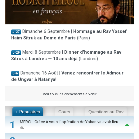
Dimanche 6 Septembre |
Hommage au Rav Yossef
J-27
Haim Sitruk au Dome de Paris
(Paris)
Mardi 8 Septembre |
Dinner d'hommage au Rav
J-29
Sitruk à Londres — 10 ans déjà
(Londres)
Dimanche 16 Août |
Venez rencontrer le Admour
J-6
de Ungvar à Natanya!
Voir tous les événements à venir
+ Populaires
Cours
Questions au Rav
1
MERCI - Grâce à vous, l'opération de Yohan va avoir lieu
🙏