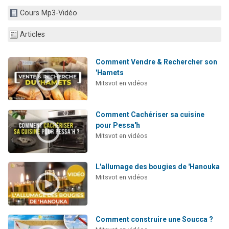
6 personnes viennent de nous rejoindre sur WhatsApp
Cours Mp3-Vidéo
4 personnes viennent de faire un don pour Reloger Rivka, 6 enfants, victime de violences...
Articles
2 personnes viennent de faire un don pour 1 Journée de Vacances Pour les Enfants
4 personnes viennent de nous rejoindre sur WhatsApp
Comment Vendre & Rechercher son
3 nouvelles musiques dans Torah-Box Music
'Hamets
Mitsvot en vidéos
Comment Cachériser sa cuisine
pour Pessa'h
Mitsvot en vidéos
L'allumage des bougies de 'Hanouka
Mitsvot en vidéos
Comment construire une Soucca ?