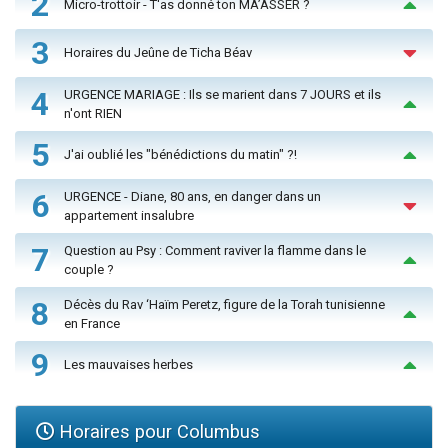
2
Micro-trottoir - T'as donné ton MA’ASSER ?
3
Horaires du Jeûne de Ticha Béav
4
URGENCE MARIAGE : Ils se marient dans 7 JOURS et ils
n'ont RIEN
5
J'ai oublié les "bénédictions du matin" ?!
6
URGENCE - Diane, 80 ans, en danger dans un
appartement insalubre
7
Question au Psy : Comment raviver la flamme dans le
couple ?
8
Décès du Rav ‘Haïm Peretz, figure de la Torah tunisienne
en France
9
Les mauvaises herbes
Horaires pour Columbus