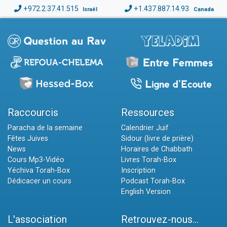
+972.2.37.41.515
+1.437.887.14.93
Israël
Canada
Raccourcis
Ressources
Paracha de la semaine
Calendrier Juif
Fêtes Juives
Sidour (livre de prière)
News
Horaires de Chabbath
Cours Mp3-Vidéo
Livres Torah-Box
Yéchiva Torah-Box
Inscription
Dédicacer un cours
Podcast Torah-Box
English Version
L'association
Retrouvez-nous...