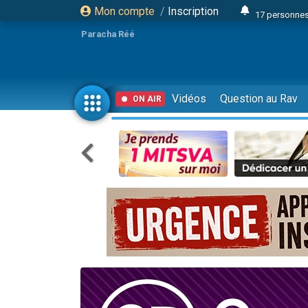
Mon compte
/
Inscription
17 personnes
4 personnes 
Paracha Réé
Il reste 
23 person
Eva vient de
Vidéos
Question au Rav
ON AIR
4 personnes 
3 personnes 
3 personn
Odaya vient 
13 personnes
2 personnes 
30 perso
12 nouve
Il reste 
3 personnes 