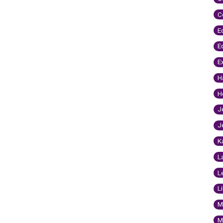
C
E
E
E
H
H
J
J
K
L
L
L
M
M