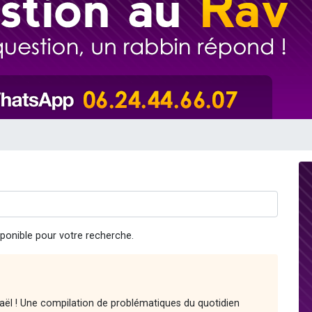
viennent de nous rejoindre sur WhatsApp
les musiques dans Torah-Box Music
viennent de nous rejoindre sur WhatsApp
es viennent de faire un don pour Tsédaka : pauvres d'Israel
es viennent de faire un don pour 1 Journée de Vacances Pour les Enfants
ponible pour votre recherche.
raël ! Une compilation de problématiques du quotidien