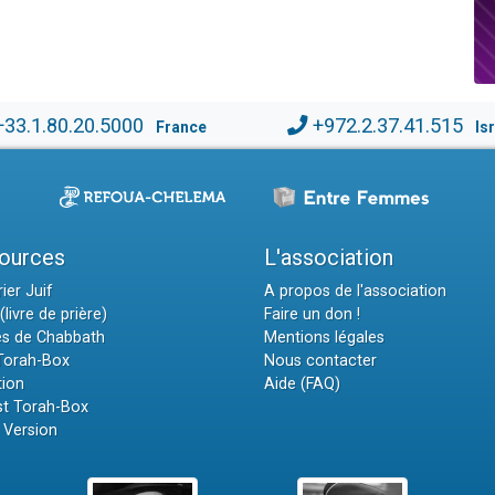
+33.1.80.20.5000
+972.2.37.41.515
France
Is
ources
L'association
ier Juif
A propos de l'association
(livre de prière)
Faire un don !
es de Chabbath
Mentions légales
 Torah-Box
Nous contacter
tion
Aide (FAQ)
t Torah-Box
 Version