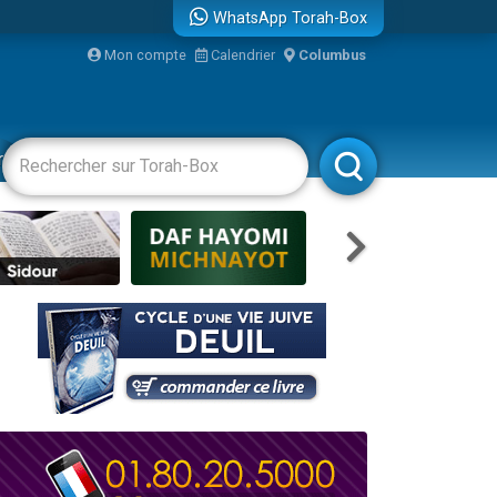
WhatsApp Torah-Box
Mon compte
Calendrier
Columbus
bre
racha
Divertissements
Livres
Rabbanim