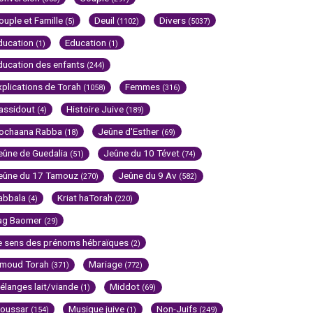
ouple et Famille
Deuil
Divers
(5)
(1102)
(5037)
ducation
Education
(1)
(1)
ducation des enfants
(244)
xplications de Torah
Femmes
(1058)
(316)
assidout
Histoire Juive
(4)
(189)
ochaana Rabba
Jeûne d'Esther
(18)
(69)
eûne de Guedalia
Jeûne du 10 Tévet
(51)
(74)
eûne du 17 Tamouz
Jeûne du 9 Av
(270)
(582)
abbala
Kriat haTorah
(4)
(220)
ag Baomer
(29)
e sens des prénoms hébraïques
(2)
imoud Torah
Mariage
(371)
(772)
élanges lait/viande
Middot
(1)
(69)
oussar
Musique juive
Non-Juifs
(154)
(1)
(249)