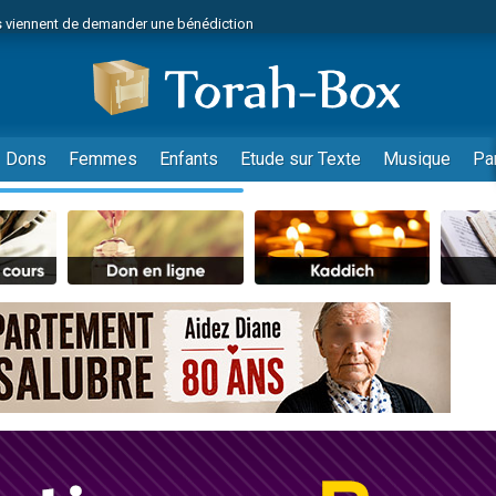
 viennent de demander une bénédiction
viennent de nous rejoindre sur WhatsApp
49 places pour étudier en groupe sur Zoom
nes viennent de faire un don pour Diane, 80 ans, dans un appartement insalu
 donner son Maasser
Dons
Femmes
Enfants
Etude sur Texte
Musique
Pa
viennent de nous rejoindre sur WhatsApp
viennent de nous rejoindre sur WhatsApp
es viennent de faire un don pour 5 jours de vacances aux Orphelins
de donner son Maasser
 viennent de demander une bénédiction
viennent de nous rejoindre sur WhatsApp
nnes viennent de faire un don pour Sauvez la jambe de Yohan
lles musiques dans Torah-Box Music
49 places pour étudier en groupe sur Zoom
viennent de nous rejoindre sur WhatsApp