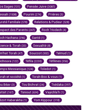
os Sages
Pensée Juive
(131)
(3087)
essah
Pourim
Prières
(1508)
(274)
(3)
ureté Familiale
Relations & Pudeur
(578)
(528)
espect des Parents
Roch 'Hodech
(247)
(4)
och Hachana
Santé
(296)
(1)
cience & Torah
Sexualité
(33)
(8)
im'hat Torah
Souccot
Talmud
(47)
(502)
(1)
echouva
Téfila
Téfilines
(122)
(2230)
(356)
emps Messianique
Toledot
(124)
(1)
orah et société
Torah-Box & vous
(1)
(1)
ou Béav
Tou Bichvat
Tsédaka
(3)
(24)
(397)
sitsit
Tsniout
Vayichla'h
(167)
(634)
(1)
ézot Haberakha
Yom Kippour
(1)
(318)