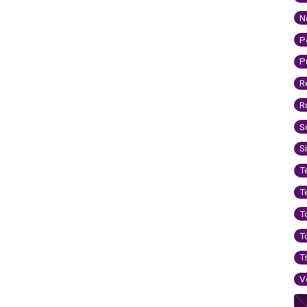
N
P
P
R
R
S
S
T
T
T
T
T
V