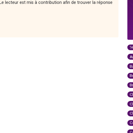
e lecteur est mis à contribution afin de trouver la réponse
'
A
B
B
B
C
C
C
C
C