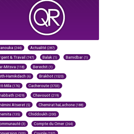
Hanouka
Actualité
(244)
(287)
rgent & Travail
Balak
Bamidbar
(747)
(1)
(1)
ar-Mitsva
Berechit
(118)
(1)
eth-Hamikdach
Brakhot
(6)
(1520)
rit-Mila
Cacheroute
(176)
(3703)
habbath
Chavouot
(2429)
(219)
hémini Atseret
Chemirat haLachone
(5)
(188)
hemita
Chiddoukh
(135)
(200)
ommunauté
Compte du Omer
(3)
(264)
onversion
Couple
(303)
(297)