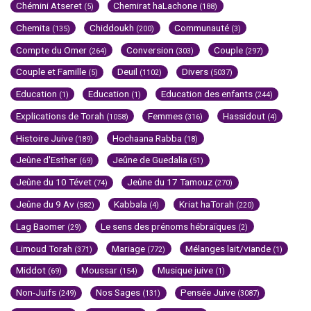
Chémini Atseret
Chemirat haLachone
(5)
(188)
Chemita
Chiddoukh
Communauté
(135)
(200)
(3)
Compte du Omer
Conversion
Couple
(264)
(303)
(297)
Couple et Famille
Deuil
Divers
(5)
(1102)
(5037)
Education
Education
Education des enfants
(1)
(1)
(244)
Explications de Torah
Femmes
Hassidout
(1058)
(316)
(4)
Histoire Juive
Hochaana Rabba
(189)
(18)
Jeûne d'Esther
Jeûne de Guedalia
(69)
(51)
Jeûne du 10 Tévet
Jeûne du 17 Tamouz
(74)
(270)
Jeûne du 9 Av
Kabbala
Kriat haTorah
(582)
(4)
(220)
Lag Baomer
Le sens des prénoms hébraïques
(29)
(2)
Limoud Torah
Mariage
Mélanges lait/viande
(371)
(772)
(1)
Middot
Moussar
Musique juive
(69)
(154)
(1)
Non-Juifs
Nos Sages
Pensée Juive
(249)
(131)
(3087)