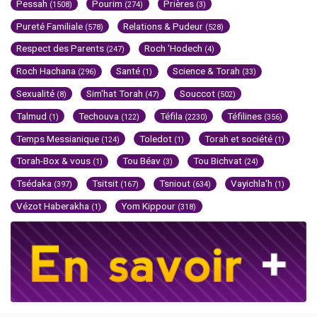
Pessah
Pourim
Prières
(1508)
(274)
(3)
Pureté Familiale
Relations & Pudeur
(578)
(528)
Respect des Parents
Roch 'Hodech
(247)
(4)
Roch Hachana
Santé
Science & Torah
(296)
(1)
(33)
Sexualité
Sim'hat Torah
Souccot
(8)
(47)
(502)
Talmud
Techouva
Téfila
Téfilines
(1)
(122)
(2230)
(356)
Temps Messianique
Toledot
Torah et société
(124)
(1)
(1)
Torah-Box & vous
Tou Béav
Tou Bichvat
(1)
(3)
(24)
Tsédaka
Tsitsit
Tsniout
Vayichla'h
(397)
(167)
(634)
(1)
Vézot Haberakha
Yom Kippour
(1)
(318)