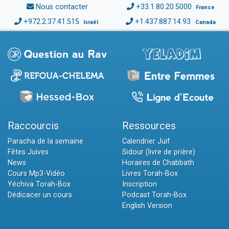
Nous contacter
+33.1.80.20.5000
France
+972.2.37.41.515
+1.437.887.14.93
Israël
Canada
Raccourcis
Ressources
Paracha de la semaine
Calendrier Juif
Fêtes Juives
Sidour (livre de prière)
News
Horaires de Chabbath
Cours Mp3-Vidéo
Livres Torah-Box
Yéchiva Torah-Box
Inscription
Dédicacer un cours
Podcast Torah-Box
English Version