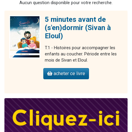
Aucun question disponible pour votre recherche.
3 personnes viennent de nous rejoindre sur WhatsApp
3 personnes viennent de faire un don pour 5 jours de vacances aux Orphelins
5 minutes avant de
Odaya vient de donner son Maasser
(s'en)dormir (Sivan à
13 personnes viennent de demander une bénédiction
Eloul)
3 personnes viennent de nous rejoindre sur WhatsApp
T.1 - Histoires pour accompagner les
enfants au coucher. Période entre les
mois de Sivan et Eloul.
acheter ce livre