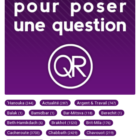
'Hanouka
Actualité
Argent & Travail
(244)
(287)
(747)
Balak
Bamidbar
Bar-Mitsva
Berechit
(1)
(1)
(118)
(1)
Beth-Hamikdach
Brakhot
Brit-Mila
(6)
(1520)
(176)
Cacheroute
Chabbath
Chavouot
(3703)
(2429)
(219)