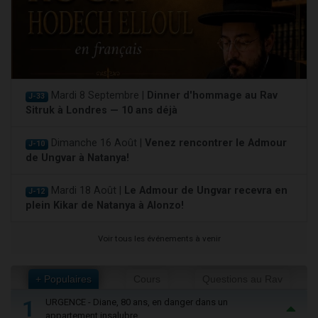
Mardi 8 Septembre |
Dinner d'hommage au Rav
J-33
Sitruk à Londres — 10 ans déjà
Dimanche 16 Août |
Venez rencontrer le Admour
J-10
de Ungvar à Natanya!
Mardi 18 Août |
Le Admour de Ungvar recevra en
J-12
plein Kikar de Natanya à Alonzo!
Voir tous les événements à venir
+ Populaires
Cours
Questions au Rav
1
URGENCE - Diane, 80 ans, en danger dans un
appartement insalubre