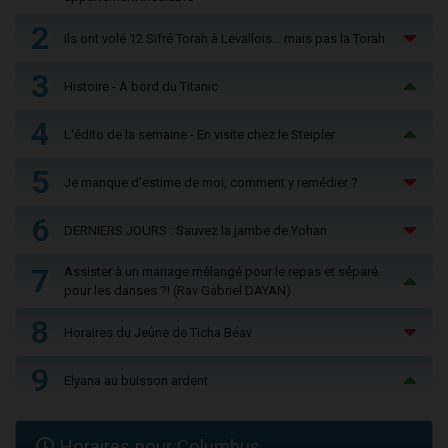
2
Ils ont volé 12 Sifré Torah à Levallois… mais pas la Torah
3
Histoire - À bord du Titanic
4
L'édito de la semaine - En visite chez le Steipler
5
Je manque d'estime de moi, comment y remédier ?
6
DERNIERS JOURS : Sauvez la jambe de Yohan
7
Assister à un mariage mélangé pour le repas et séparé
pour les danses ?! (Rav Gabriel DAYAN)
8
Horaires du Jeûne de Ticha Béav
9
Elyana au buisson ardent
Horaires pour Columbus