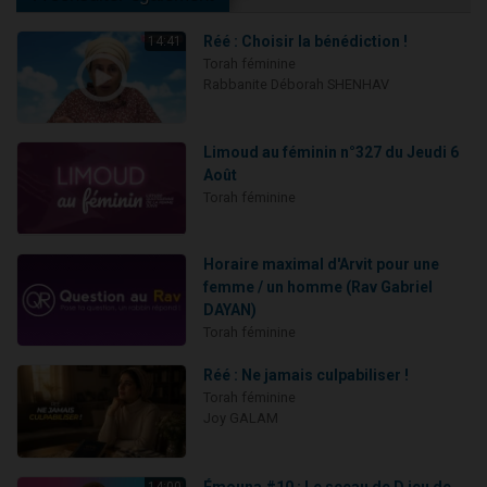
Réé : Choisir la bénédiction !
14:41
Torah féminine
Rabbanite Déborah SHENHAV
Limoud au féminin n°327 du Jeudi 6
Août
Torah féminine
Horaire maximal d'Arvit pour une
femme / un homme (Rav Gabriel
DAYAN)
Torah féminine
Réé : Ne jamais culpabiliser !
Torah féminine
Joy GALAM
Émouna #10 : Le sceau de D.ieu de
14:00