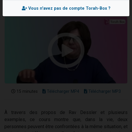
61 personnes viennent de demander une bénédiction
Vous n'avez pas de compte Torah-Box ?
Il reste 49 places pour étudier en groupe sur Zoom
Ariel vient de donner son Maasser
Nathaniel vient de donner son Maasser
4 personnes viennent de nous rejoindre sur WhatsApp
15 minutes
Télécharger MP4
Télécharger MP3
À travers des propos de Rav Dessler et plusieurs
exemples, ce cours montre que, dans la vie, deux
personnes peuvent être confrontées à la même situation, et