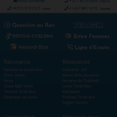
Nous contacter
+33.1.80.20.5000
France
+972.2.37.41.515
+1.437.887.14.93
Israël
Canada
Raccourcis
Ressources
Paracha de la semaine
Calendrier Juif
Fêtes Juives
Sidour (livre de prière)
News
Horaires de Chabbath
Cours Mp3-Vidéo
Livres Torah-Box
Yéchiva Torah-Box
Inscription
Dédicacer un cours
Podcast Torah-Box
English Version