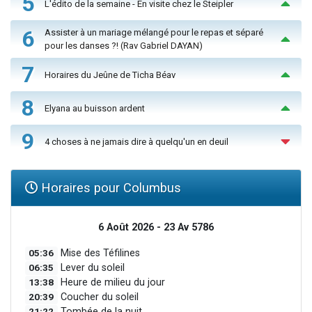
5
L'édito de la semaine - En visite chez le Steipler
6
Assister à un mariage mélangé pour le repas et séparé
pour les danses ?! (Rav Gabriel DAYAN)
7
Horaires du Jeûne de Ticha Béav
8
Elyana au buisson ardent
9
4 choses à ne jamais dire à quelqu'un en deuil
Horaires pour Columbus
6 Août 2026 - 23 Av 5786
05:36
Mise des Téfilines
06:35
Lever du soleil
13:38
Heure de milieu du jour
20:39
Coucher du soleil
21:22
Tombée de la nuit