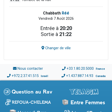
Chabbath
Réé
Vendredi 7 Août 2026
Entrée à
20:20
Sortie à
21:22
Changer de ville
Nous contacter
+33.1.80.20.5000
France
+972.2.37.41.515
+1.437.887.14.93
Israël
Canada