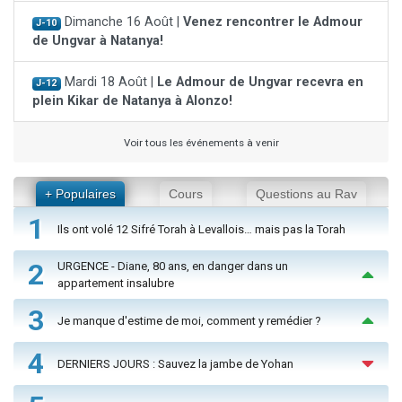
Dimanche 16 Août |
Venez rencontrer le Admour
J-10
de Ungvar à Natanya!
Mardi 18 Août |
Le Admour de Ungvar recevra en
J-12
plein Kikar de Natanya à Alonzo!
Voir tous les événements à venir
+ Populaires
Cours
Questions au Rav
1
Ils ont volé 12 Sifré Torah à Levallois… mais pas la Torah
2
URGENCE - Diane, 80 ans, en danger dans un
appartement insalubre
3
Je manque d'estime de moi, comment y remédier ?
4
DERNIERS JOURS : Sauvez la jambe de Yohan