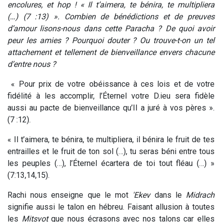
encolures, et hop ! « Il t’aimera, te bénira, te multipliera
(…) (7 :13) ». Combien de bénédictions et de preuves
d’amour lisons-nous dans cette Paracha ? De quoi avoir
peur les amies ? Pourquoi douter ? Ou trouve-t-on un tel
attachement et tellement de bienveillance envers chacune
d’entre nous ?
« Pour prix de votre obéissance à ces lois et de votre
fidélité à les accomplir, l’Éternel votre D.ieu sera fidèle
aussi au pacte de bienveillance qu’Il a juré à vos pères ».
(7 :12).
« Il t’aimera, te bénira, te multipliera, il bénira le fruit de tes
entrailles et le fruit de ton sol (…), tu seras béni entre tous
les peuples (…), l’Éternel écartera de toi tout fléau (…) »
(7:13,14,15).
Rachi nous enseigne que le mot
'Ekev
dans le
Midrach
signifie aussi le talon en hébreu. Faisant allusion à toutes
les
Mitsvot
que nous écrasons avec nos talons car elles