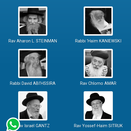
Rav Aharon L. STEINMAN
Rabbi 'Haïm KANIEWSKI
Rabbi David ABI'HSSIRA
Rav Chlomo AMAR
Rav Israël GANTZ
Rav Yossef-Haïm SITRUK