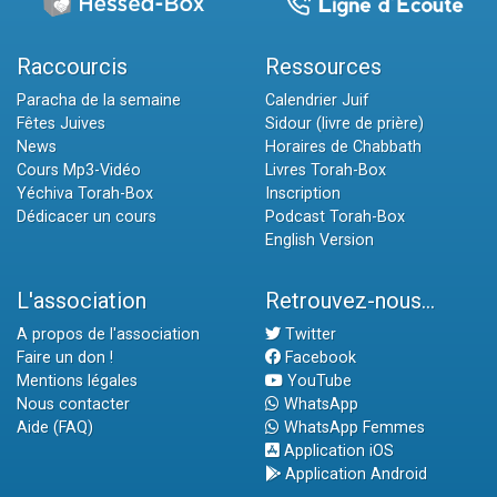
Raccourcis
Ressources
Paracha de la semaine
Calendrier Juif
Fêtes Juives
Sidour (livre de prière)
News
Horaires de Chabbath
Cours Mp3-Vidéo
Livres Torah-Box
Yéchiva Torah-Box
Inscription
Dédicacer un cours
Podcast Torah-Box
English Version
L'association
Retrouvez-nous...
A propos de l'association
Twitter
Faire un don !
Facebook
Mentions légales
YouTube
Nous contacter
WhatsApp
Aide (FAQ)
WhatsApp Femmes
Application iOS
Application Android