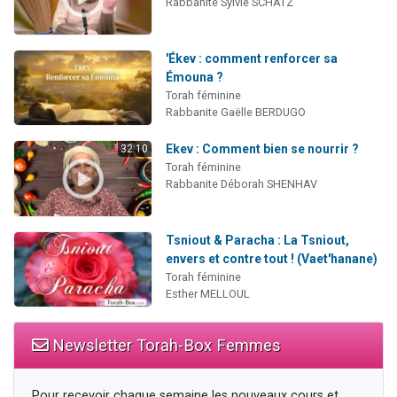
Rabbanite Sylvie SCHATZ
'Ékev : comment renforcer sa
Émouna ?
Torah féminine
Rabbanite Gaëlle BERDUGO
Ekev : Comment bien se nourrir ?
32:10
Torah féminine
Rabbanite Déborah SHENHAV
Tsniout & Paracha : La Tsniout,
envers et contre tout ! (Vaet'hanane)
Torah féminine
Esther MELLOUL
Newsletter Torah-Box Femmes
Pour recevoir chaque semaine les nouveaux cours et