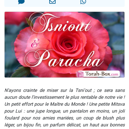
Malgorzata vient de donner son Maasser
3 personnes viennent de nous rejoindre sur WhatsApp
2 personnes viennent de nous rejoindre sur WhatsApp
3 personnes viennent de nous rejoindre sur WhatsApp
2 nouvelles musiques dans Torah-Box Music
N’ayons crainte de miser sur la Tsni'out ; ce sera sans
aucun doute l’investissement le plus rentable de notre vie !
Un petit effort pour le Maître du Monde ! Une petite Mitsva
pour Lui : une jupe longue, un pantalon en moins, un joli
foulard pour nos amies mariées, un coup de blush plus
léger, un bijou fin, un parfum délicat, un haut aux bonnes