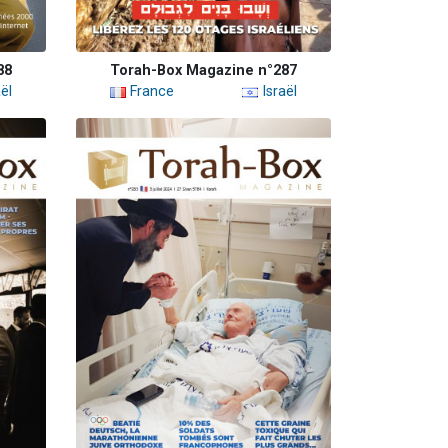
88
Torah-Box Magazine n°287
ël
France
Israël