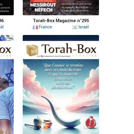
96
Torah-Box Magazine n°295
ël
France
Israël