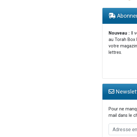
viennent de nous rejoindre sur WhatsApp
49 places pour étudier en groupe sur Zoom
Abonnem
 donner son Maasser
donner son Maasser
Nouveau :
Il 
au Torah Box 
viennent de nous rejoindre sur WhatsApp
votre magazin
lettres.
Newslett
Pour ne manqu
mail dans le 