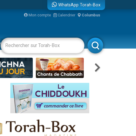
WhatsApp Torah-Box
Mon compte
Calendrier
Columbus
vertissements
Livres
Rabbanim
re
...