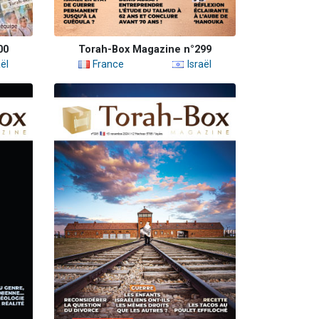
00
Torah-Box Magazine n°299
ël
France
Israël