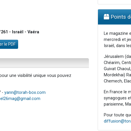
Points de
61 - Israël - Vaéra
Le magazine e
mercredi et je
r le PDF
Israël, dans les
Jérusalem (da
Chéarim, Centr
Guivat Chaoul,
Mordekhai) Raa
our une visibilité unique vous pouvez
Chemech, Elad
En France le m
7 -
yann@torah-box.com
synagogues et 
iel26mag@gmail.com
parisienne, Mar
Pour toute ques
diffusion@to