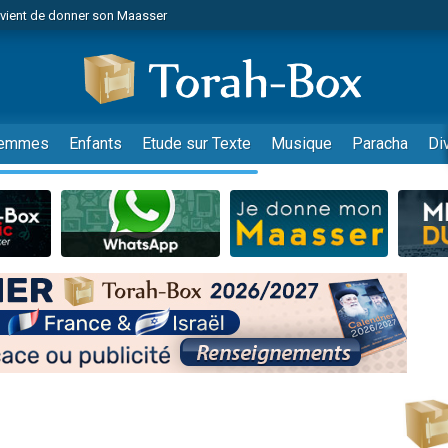
r vient de donner son Maasser
nes viennent de faire un don pour Événements Torah-Box
es viennent de faire un don pour Tsédaka : pauvres d'Israel
viennent de nous rejoindre sur WhatsApp
 viennent de demander une bénédiction
emmes
Enfants
Etude sur Texte
Musique
Paracha
Di
es viennent de faire un don pour Diane, 80 ans, dans un appartement insalub
49 places pour étudier en groupe sur Zoom
viennent de nous rejoindre sur WhatsApp
 viennent de demander une bénédiction
49 places pour étudier en groupe sur Zoom
viennent de nous rejoindre sur WhatsApp
viennent de nous rejoindre sur WhatsApp
es viennent de faire un don pour Reloger Rivka, 6 enfants, victime de violences
es viennent de faire un don pour 1 Journée de Vacances Pour les Enfants
 viennent de demander une bénédiction