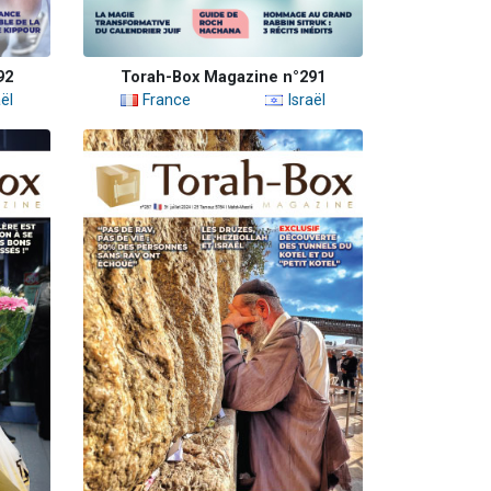
92
Torah-Box Magazine n°291
ël
France
Israël