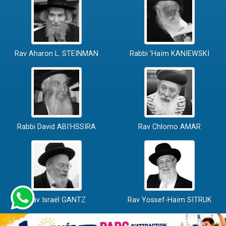
Rav Aharon L. STEINMAN
Rabbi 'Haïm KANIEWSKI
Rabbi David ABI'HSSIRA
Rav Chlomo AMAR
Rav Israël GANTZ
Rav Yossef-Haïm SITRUK