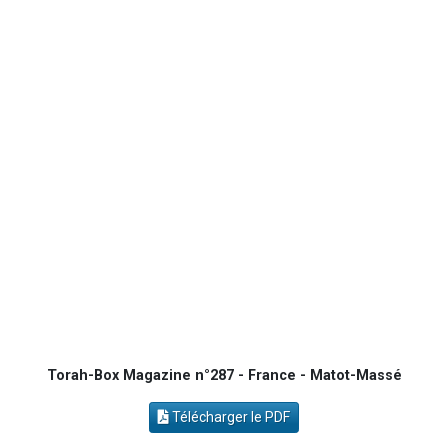
2 personnes viennent de nous rejoindre sur WhatsApp
2 nouvelles musiques dans Torah-Box Music
6 personnes viennent de nous rejoindre sur WhatsApp
4 personnes viennent de faire un don pour Reloger Rivka, 6 enfants, victime de violences...
2 personnes viennent de faire un don pour 1 Journée de Vacances Pour les Enfants
Torah-Box Magazine n°287 - France - Matot-Massé
Télécharger le PDF