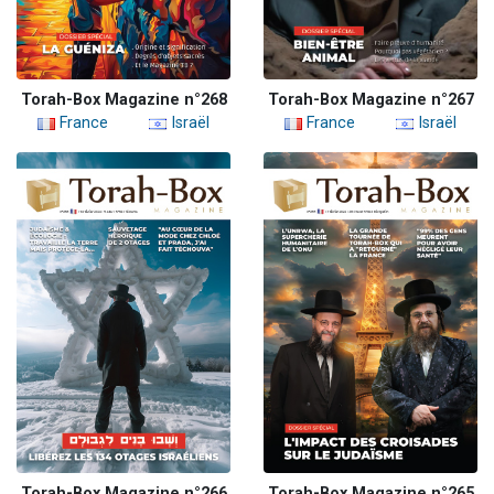
Torah-Box Magazine n°268
Torah-Box Magazine n°267
France
Israël
France
Israël
Torah-Box Magazine n°266
Torah-Box Magazine n°265