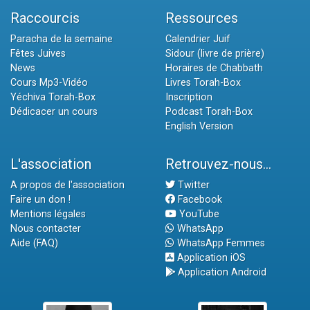
Raccourcis
Ressources
Paracha de la semaine
Calendrier Juif
Fêtes Juives
Sidour (livre de prière)
News
Horaires de Chabbath
Cours Mp3-Vidéo
Livres Torah-Box
Yéchiva Torah-Box
Inscription
Dédicacer un cours
Podcast Torah-Box
English Version
L'association
Retrouvez-nous...
A propos de l'association
Twitter
Faire un don !
Facebook
Mentions légales
YouTube
Nous contacter
WhatsApp
Aide (FAQ)
WhatsApp Femmes
Application iOS
Application Android