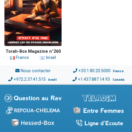
Torah-Box Magazine n°260
France
Israël
Nous contacter
+33.1.80.20.5000
France
+972.2.37.41.515
+1.437.887.14.93
Israël
Canada