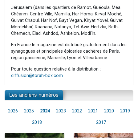
Jérusalem (dans les quartiers de Ramot, Guéoula, Méa
Chéarim, Centre Ville, Mamilla, Har Homa, Kiryat Moché,
Guivat Chaoul, Har Nof, Bayt Vegan, Kiryat Yovel, Guivat
Mordekhai) Raanana, Natanya, Tel-Aviv, Hertzlia, Beth-
Chemech, Elad, Ashdod, Ashkelon, Modi'in.
En France le magazine est distribué gratuitement dans les
synagogues et principales épiceries cachères de Paris,
région parisienne, Marseille, Lyon et Villeurbanne.
Pour toute question relative à la distribution :
diffusion@torah-box.com
Les anciens numéros
2026
2025
2024
2023
2022
2021
2020
2019
2018
2017