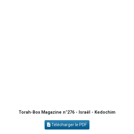
Il reste 49 places pour étudier en groupe sur Zoom
12 nouvelles musiques dans Torah-Box Music
29 personnes viennent de demander une bénédiction
Il reste 49 places pour étudier en groupe sur Zoom
16 personnes viennent de faire un don pour Diane, 80 ans, dans un appartement insalubre
Torah-Box Magazine n°276 - Israël - Kedochim
Télécharger le PDF