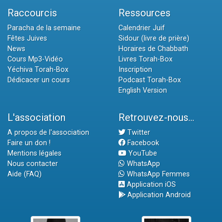
Raccourcis
Ressources
Paracha de la semaine
Calendrier Juif
Fêtes Juives
Sidour (livre de prière)
News
Horaires de Chabbath
Cours Mp3-Vidéo
Livres Torah-Box
Yéchiva Torah-Box
Inscription
Dédicacer un cours
Podcast Torah-Box
English Version
L'association
Retrouvez-nous...
A propos de l'association
Twitter
Faire un don !
Facebook
Mentions légales
YouTube
Nous contacter
WhatsApp
Aide (FAQ)
WhatsApp Femmes
Application iOS
Application Android