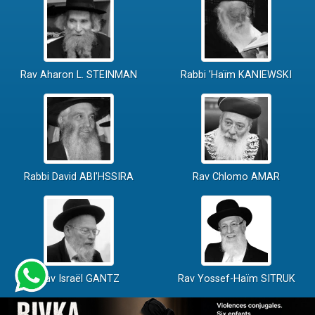
Rav Aharon L. STEINMAN
Rabbi 'Haïm KANIEWSKI
Rabbi David ABI'HSSIRA
Rav Chlomo AMAR
Rav Israël GANTZ
Rav Yossef-Haïm SITRUK