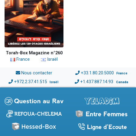
Torah-Box Magazine n°260
France
Israël
Nous contacter
+33.1.80.20.5000
France
+972.2.37.41.515
+1.437.887.14.93
Israël
Canada