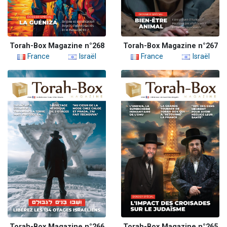
Torah-Box Magazine n°268
Torah-Box Magazine n°267
France
Israël
France
Israël
Torah-Box Magazine n°266
Torah-Box Magazine n°265