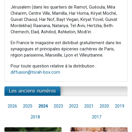
Jérusalem (dans les quartiers de Ramot, Guéoula, Méa
Chéarim, Centre Ville, Mamilla, Har Homa, Kiryat Moché,
Guivat Chaoul, Har Nof, Bayt Vegan, Kiryat Yovel, Guivat
Mordekhai) Raanana, Natanya, Tel-Aviv, Hertzlia, Beth-
Chemech, Elad, Ashdod, Ashkelon, Modi'in.
En France le magazine est distribué gratuitement dans les
synagogues et principales épiceries cachères de Paris,
région parisienne, Marseille, Lyon et Villeurbanne.
Pour toute question relative à la distribution :
diffusion@torah-box.com
Les anciens numéros
2026
2025
2024
2023
2022
2021
2020
2019
2018
2017