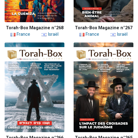
Torah-Box Magazine n°268
Torah-Box Magazine n°267
France
Israël
France
Israël
Torah-Box Magazine n°266
Torah-Box Magazine n°265