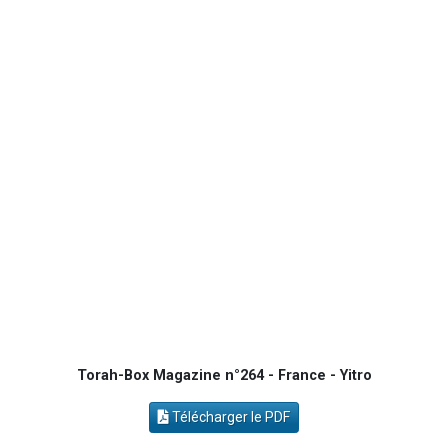
3 personnes viennent de nous rejoindre sur WhatsApp
8 personnes viennent de faire un don pour Tsédaka : pauvres d'Israel
2 personnes viennent de faire un don pour 1 Journée de Vacances Pour les Enfants
17 personnes viennent de demander une bénédiction
4 personnes viennent de nous rejoindre sur WhatsApp
Torah-Box Magazine n°264 - France - Yitro
Télécharger le PDF