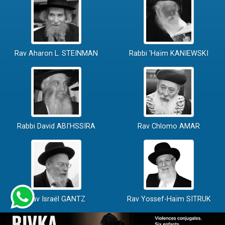
Rav Aharon L. STEINMAN
Rabbi 'Haïm KANIEWSKI
Rabbi David ABI'HSSIRA
Rav Chlomo AMAR
Rav Israël GANTZ
Rav Yossef-Haïm SITRUK