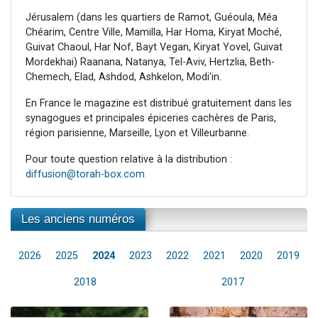
Jérusalem (dans les quartiers de Ramot, Guéoula, Méa
Chéarim, Centre Ville, Mamilla, Har Homa, Kiryat Moché,
Guivat Chaoul, Har Nof, Bayt Vegan, Kiryat Yovel, Guivat
Mordekhai) Raanana, Natanya, Tel-Aviv, Hertzlia, Beth-
Chemech, Elad, Ashdod, Ashkelon, Modi'in.
En France le magazine est distribué gratuitement dans les
synagogues et principales épiceries cachères de Paris,
région parisienne, Marseille, Lyon et Villeurbanne.
Pour toute question relative à la distribution :
diffusion@torah-box.com
Les anciens numéros
2026
2025
2024
2023
2022
2021
2020
2019
2018
2017