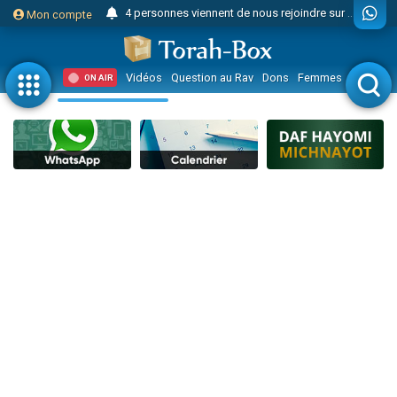
Il reste 49 places pour étudier en groupe sur Zoom
Mon compte
23 personnes viennent de faire un don pour Diane, 80 ans, dans un appartement insalubre
Eva vient de donner son Maasser
Vidéos
Question au Rav
Dons
Femmes
Enfants
ON AIR
4 personnes viennent de nous rejoindre sur WhatsApp
3 personnes viennent de nous rejoindre sur WhatsApp
3 personnes viennent de faire un don pour 5 jours de vacances aux Orphelins
Odaya vient de donner son Maasser
13 personnes viennent de demander une bénédiction
2 personnes viennent de nous rejoindre sur WhatsApp
30 personnes viennent de faire un don pour Sauvez la jambe de Yohan
12 nouvelles musiques dans Torah-Box Music
Il reste 49 places pour étudier en groupe sur Zoom
3 personnes viennent de nous rejoindre sur WhatsApp
2 personnes viennent de nous rejoindre sur WhatsApp
2 nouvelles musiques dans Torah-Box Music