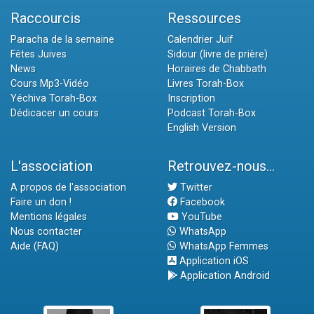
Raccourcis
Ressources
Paracha de la semaine
Calendrier Juif
Fêtes Juives
Sidour (livre de prière)
News
Horaires de Chabbath
Cours Mp3-Vidéo
Livres Torah-Box
Yéchiva Torah-Box
Inscription
Dédicacer un cours
Podcast Torah-Box
English Version
L'association
Retrouvez-nous...
A propos de l'association
Twitter
Faire un don !
Facebook
Mentions légales
YouTube
Nous contacter
WhatsApp
Aide (FAQ)
WhatsApp Femmes
Application iOS
Application Android