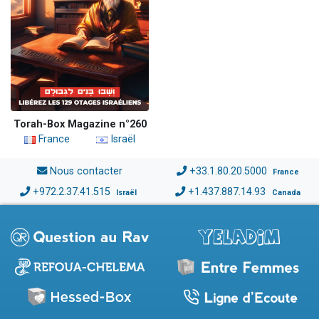
Torah-Box Magazine n°260
France
Israël
Nous contacter
+33.1.80.20.5000
France
+972.2.37.41.515
+1.437.887.14.93
Israël
Canada