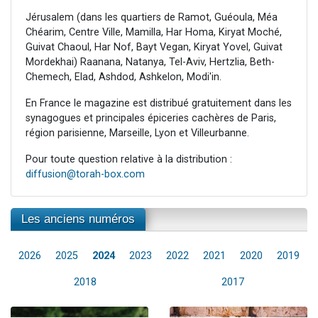
Jérusalem (dans les quartiers de Ramot, Guéoula, Méa
Chéarim, Centre Ville, Mamilla, Har Homa, Kiryat Moché,
Guivat Chaoul, Har Nof, Bayt Vegan, Kiryat Yovel, Guivat
Mordekhai) Raanana, Natanya, Tel-Aviv, Hertzlia, Beth-
Chemech, Elad, Ashdod, Ashkelon, Modi'in.
En France le magazine est distribué gratuitement dans les
synagogues et principales épiceries cachères de Paris,
région parisienne, Marseille, Lyon et Villeurbanne.
Pour toute question relative à la distribution :
diffusion@torah-box.com
Les anciens numéros
2026
2025
2024
2023
2022
2021
2020
2019
2018
2017