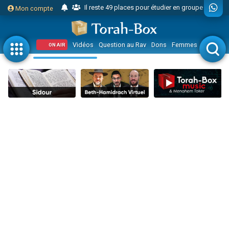
Il reste 49 places pour étudier en groupe sur Zoom
Mon compte
23 personnes viennent de faire un don pour Diane, 80 ans, dans un appartement insalubre
Eva vient de donner son Maasser
Vidéos
Question au Rav
Dons
Femmes
Enfants
ON AIR
4 personnes viennent de nous rejoindre sur WhatsApp
3 personnes viennent de nous rejoindre sur WhatsApp
Odaya vient de donner son Maasser
3 personnes viennent de faire un don pour 5 jours de vacances aux Orphelins
2 personnes viennent de nous rejoindre sur WhatsApp
13 personnes viennent de demander une bénédiction
Il reste 49 places pour étudier en groupe sur Zoom
30 personnes viennent de faire un don pour Sauvez la jambe de Yohan
12 nouvelles musiques dans Torah-Box Music
3 personnes viennent de nous rejoindre sur WhatsApp
2 personnes viennent de nous rejoindre sur WhatsApp
3 personnes viennent de nous rejoindre sur WhatsApp