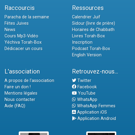
Raccourcis
Ressources
Paracha de la semaine
Calendrier Juif
Fêtes Juives
Sidour (livre de prière)
News
Horaires de Chabbath
Cours Mp3-Vidéo
Livres Torah-Box
Yéchiva Torah-Box
Inscription
Dédicacer un cours
Podcast Torah-Box
English Version
L'association
Retrouvez-nous...
A propos de l'association
Twitter
Faire un don !
Facebook
Mentions légales
YouTube
Nous contacter
WhatsApp
Aide (FAQ)
WhatsApp Femmes
Application iOS
Application Android