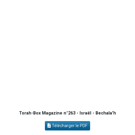
2 nouvelles musiques dans Torah-Box Music
8 personnes viennent de faire un don pour Tsédaka : pauvres d'Israel
Nouvelle émission radio : Visions de grandeur n°104 : Le Chabbath et le Birkat Hamazone à travers le temps
4 personnes viennent de nous rejoindre sur WhatsApp
17 personnes viennent de demander une bénédiction
Torah-Box Magazine n°263 - Israël - Bechala'h
Télécharger le PDF