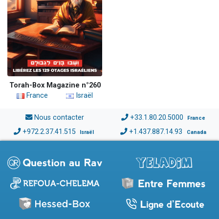
Torah-Box Magazine n°260
France
Israël
Nous contacter
+33.1.80.20.5000
France
+972.2.37.41.515
+1.437.887.14.93
Israël
Canada