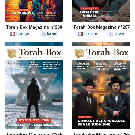
Torah-Box Magazine n°268
Torah-Box Magazine n°267
France
Israël
France
Israël
Torah-Box Magazine n°266
Torah-Box Magazine n°265