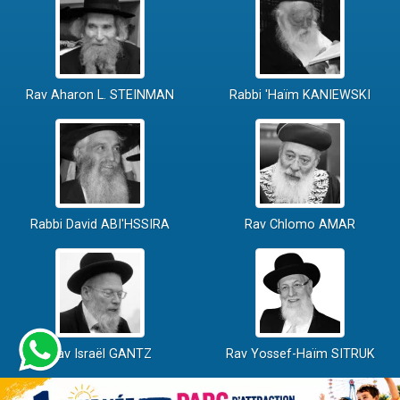
Rav Aharon L. STEINMAN
Rabbi 'Haïm KANIEWSKI
Rabbi David ABI'HSSIRA
Rav Chlomo AMAR
Rav Israël GANTZ
Rav Yossef-Haïm SITRUK