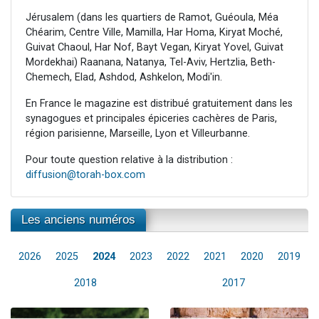
Jérusalem (dans les quartiers de Ramot, Guéoula, Méa
Chéarim, Centre Ville, Mamilla, Har Homa, Kiryat Moché,
Guivat Chaoul, Har Nof, Bayt Vegan, Kiryat Yovel, Guivat
Mordekhai) Raanana, Natanya, Tel-Aviv, Hertzlia, Beth-
Chemech, Elad, Ashdod, Ashkelon, Modi'in.
En France le magazine est distribué gratuitement dans les
synagogues et principales épiceries cachères de Paris,
région parisienne, Marseille, Lyon et Villeurbanne.
Pour toute question relative à la distribution :
diffusion@torah-box.com
Les anciens numéros
2026
2025
2024
2023
2022
2021
2020
2019
2018
2017