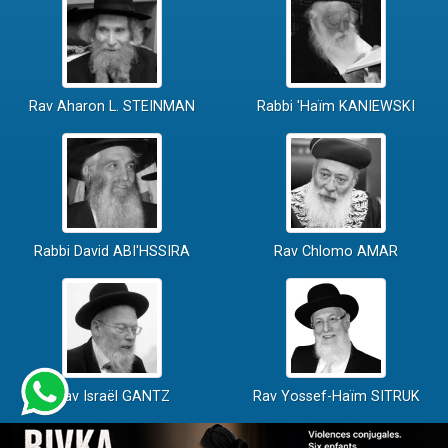
Rav Aharon L. STEINMAN
Rabbi 'Haïm KANIEWSKI
Rabbi David ABI'HSSIRA
Rav Chlomo AMAR
Rav Israël GANTZ
Rav Yossef-Haïm SITRUK