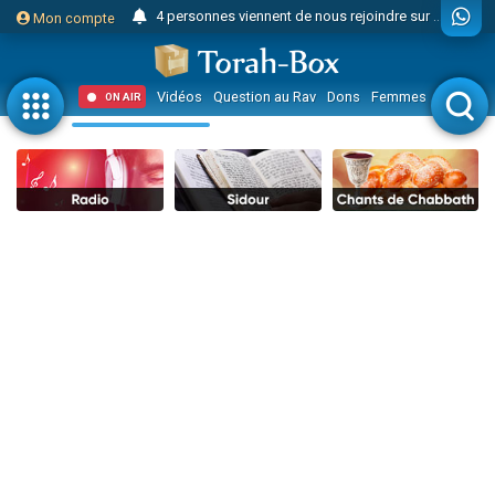
Il reste 49 places pour étudier en groupe sur Zoom
Mon compte
23 personnes viennent de faire un don pour Diane, 80 ans, dans un appartement insalubre
Eva vient de donner son Maasser
Vidéos
Question au Rav
Dons
Femmes
Enfants
ON AIR
4 personnes viennent de nous rejoindre sur WhatsApp
3 personnes viennent de nous rejoindre sur WhatsApp
3 personnes viennent de faire un don pour 5 jours de vacances aux Orphelins
Odaya vient de donner son Maasser
13 personnes viennent de demander une bénédiction
2 personnes viennent de nous rejoindre sur WhatsApp
30 personnes viennent de faire un don pour Sauvez la jambe de Yohan
12 nouvelles musiques dans Torah-Box Music
Il reste 49 places pour étudier en groupe sur Zoom
3 personnes viennent de nous rejoindre sur WhatsApp
2 personnes viennent de nous rejoindre sur WhatsApp
2 nouvelles musiques dans Torah-Box Music