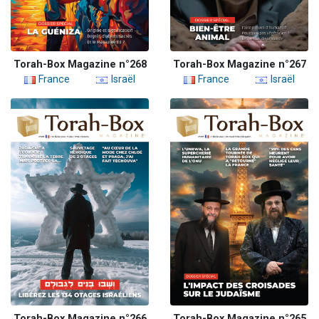
Torah-Box Magazine n°268
Torah-Box Magazine n°267
France
Israël
France
Israël
Torah-Box Magazine n°266
Torah-Box Magazine n°265