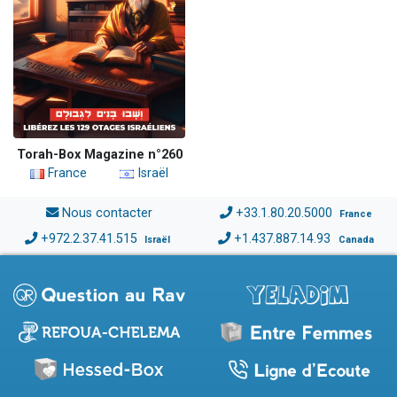
Torah-Box Magazine n°260
France
Israël
Nous contacter
+33.1.80.20.5000
France
+972.2.37.41.515
+1.437.887.14.93
Israël
Canada