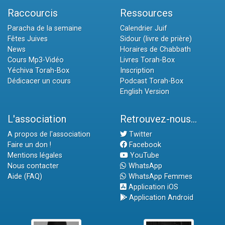
Raccourcis
Ressources
Paracha de la semaine
Calendrier Juif
Fêtes Juives
Sidour (livre de prière)
News
Horaires de Chabbath
Cours Mp3-Vidéo
Livres Torah-Box
Yéchiva Torah-Box
Inscription
Dédicacer un cours
Podcast Torah-Box
English Version
L'association
Retrouvez-nous...
A propos de l'association
Twitter
Faire un don !
Facebook
Mentions légales
YouTube
Nous contacter
WhatsApp
Aide (FAQ)
WhatsApp Femmes
Application iOS
Application Android