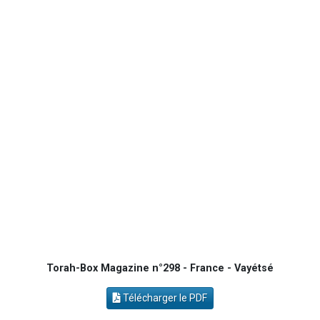
3 personnes viennent de nous rejoindre sur WhatsApp
8 personnes viennent de faire un don pour Tsédaka : pauvres d'Israel
2 personnes viennent de faire un don pour 1 Journée de Vacances Pour les Enfants
17 personnes viennent de demander une bénédiction
4 personnes viennent de nous rejoindre sur WhatsApp
Torah-Box Magazine n°298 - France - Vayétsé
Télécharger le PDF