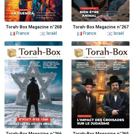
Torah-Box Magazine n°268
Torah-Box Magazine n°267
France
Israël
France
Israël
Torah-Box Magazine n°266
Torah-Box Magazine n°265