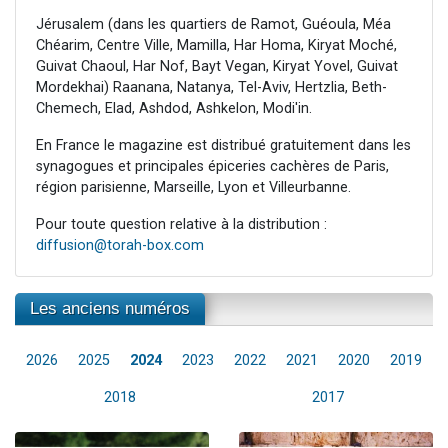
Jérusalem (dans les quartiers de Ramot, Guéoula, Méa
Chéarim, Centre Ville, Mamilla, Har Homa, Kiryat Moché,
Guivat Chaoul, Har Nof, Bayt Vegan, Kiryat Yovel, Guivat
Mordekhai) Raanana, Natanya, Tel-Aviv, Hertzlia, Beth-
Chemech, Elad, Ashdod, Ashkelon, Modi'in.
En France le magazine est distribué gratuitement dans les
synagogues et principales épiceries cachères de Paris,
région parisienne, Marseille, Lyon et Villeurbanne.
Pour toute question relative à la distribution :
diffusion@torah-box.com
Les anciens numéros
2026
2025
2024
2023
2022
2021
2020
2019
2018
2017