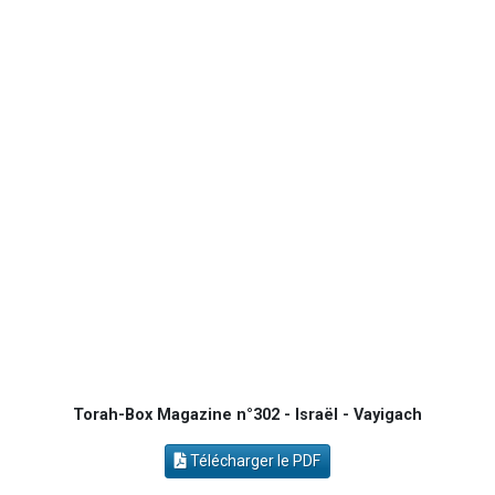
Eva vient de donner son Maasser
4 personnes viennent de nous rejoindre sur WhatsApp
3 personnes viennent de nous rejoindre sur WhatsApp
3 personnes viennent de faire un don pour Événements Torah-Box
Lisbel Esther vient de donner son Maasser
Torah-Box Magazine n°302 - Israël - Vayigach
Télécharger le PDF