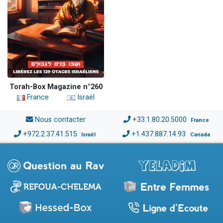
Torah-Box Magazine n°260
France
Israël
Nous contacter
+33.1.80.20.5000
France
+972.2.37.41.515
+1.437.887.14.93
Israël
Canada