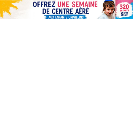
Rav Aharon L. STEINMAN
Rabbi 'Haïm KANIEWSKI
Rabbi David ABI'HSSIRA
Rav Chlomo AMAR
Rav Israël GANTZ
Rav Yossef-Haïm SITRUK