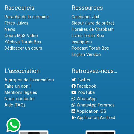
Raccourcis
Ressources
Paracha de la semaine
Calendrier Juif
Fêtes Juives
Sidour (livre de prière)
News
Horaires de Chabbath
Cours Mp3-Vidéo
Livres Torah-Box
Yéchiva Torah-Box
Inscription
Dédicacer un cours
Podcast Torah-Box
English Version
L'association
Retrouvez-nous...
A propos de l'association
Twitter
Faire un don !
Facebook
Mentions légales
YouTube
Nous contacter
WhatsApp
Aide (FAQ)
WhatsApp Femmes
Application iOS
Application Android