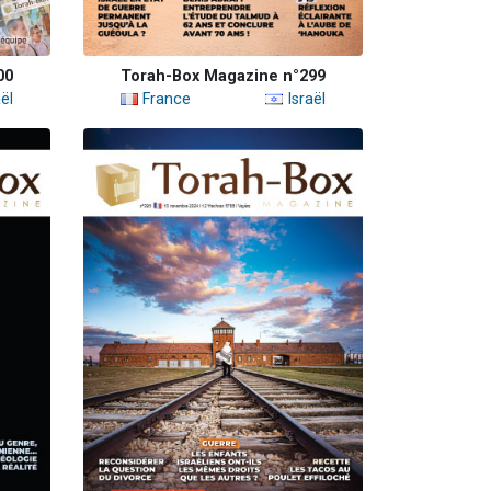
00
Torah-Box Magazine n°299
ël
France
Israël