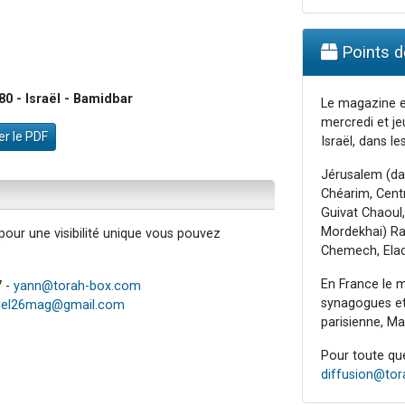
Points de
0 - Israël - Bamidbar
Le magazine e
mercredi et je
r le PDF
Israël, dans les
Jérusalem (da
Chéarim, Centr
Guivat Chaoul,
Mordekhai) Raa
our une visibilité unique vous pouvez
Chemech, Elad
En France le m
7 -
yann@torah-box.com
synagogues et 
iel26mag@gmail.com
parisienne, Mar
Pour toute ques
diffusion@to