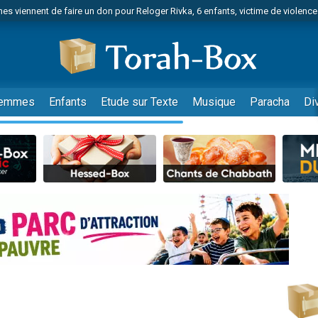
es viennent de faire un don pour 1 Journée de Vacances Pour les Enfants
 viennent de demander une bénédiction
viennent de nous rejoindre sur WhatsApp
49 places pour étudier en groupe sur Zoom
nes viennent de faire un don pour Diane, 80 ans, dans un appartement insalu
emmes
Enfants
Etude sur Texte
Musique
Paracha
Di
 donner son Maasser
viennent de nous rejoindre sur WhatsApp
viennent de nous rejoindre sur WhatsApp
es viennent de faire un don pour 5 jours de vacances aux Orphelins
de donner son Maasser
 viennent de demander une bénédiction
viennent de nous rejoindre sur WhatsApp
nnes viennent de faire un don pour Sauvez la jambe de Yohan
49 places pour étudier en groupe sur Zoom
lles musiques dans Torah-Box Music