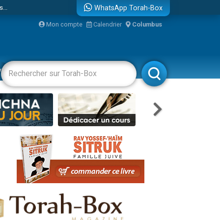
WhatsApp Torah-Box
Mon compte
Calendrier
Columbus
bre
vertissements
Livres
Rabbanim