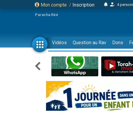
Mon compte
/
Inscription
2 personn
17 personnes
Paracha Réé
4 personnes 
Il reste 
23 person
Vidéos
Question au Rav
Dons
F
Eva vient de
4 personnes 
3 personnes 
3 personn
Odaya vient 
13 personnes
2 personnes 
30 perso
Il reste 
12 nouve