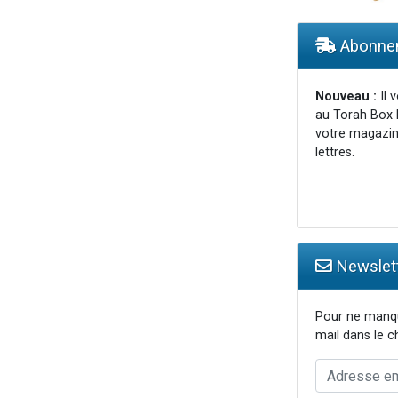
viennent de nous rejoindre sur WhatsApp
viennent de nous rejoindre sur WhatsApp
Abonnem
viennent de nous rejoindre sur WhatsApp
viennent de nous rejoindre sur WhatsApp
Nouveau :
Il 
au Torah Box 
es viennent de faire un don pour Reloger Rivka, 6 enfants, victime de violences
votre magazin
lettres.
Newslett
Pour ne manqu
mail dans le 