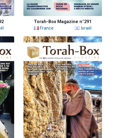
92
Torah-Box Magazine n°291
ël
France
Israël