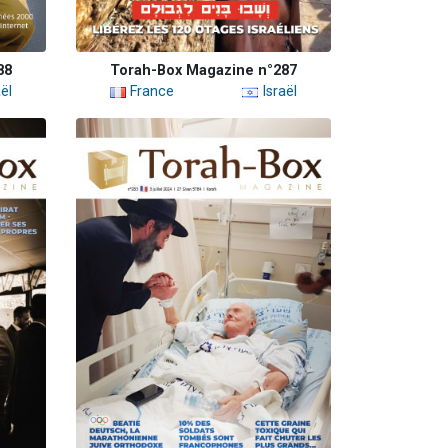
88
Torah-Box Magazine n°287
ël
France
Israël