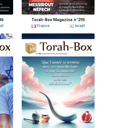
96
Torah-Box Magazine n°295
ël
France
Israël