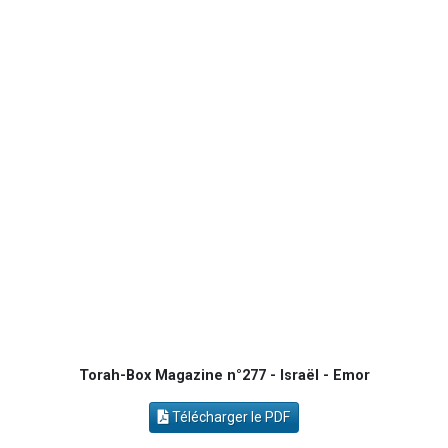
Il reste 49 places pour étudier en groupe sur Zoom
12 nouvelles musiques dans Torah-Box Music
2 personnes viennent de nous rejoindre sur WhatsApp
29 personnes viennent de demander une bénédiction
Il reste 49 places pour étudier en groupe sur Zoom
Torah-Box Magazine n°277 - Israël - Emor
Télécharger le PDF