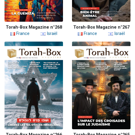
Torah-Box Magazine n°268
Torah-Box Magazine n°267
France
Israël
France
Israël
Torah-Box Magazine n°266
Torah-Box Magazine n°265