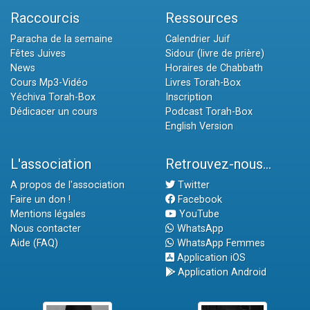
Raccourcis
Ressources
Paracha de la semaine
Calendrier Juif
Fêtes Juives
Sidour (livre de prière)
News
Horaires de Chabbath
Cours Mp3-Vidéo
Livres Torah-Box
Yéchiva Torah-Box
Inscription
Dédicacer un cours
Podcast Torah-Box
English Version
L'association
Retrouvez-nous...
A propos de l'association
Twitter
Faire un don !
Facebook
Mentions légales
YouTube
Nous contacter
WhatsApp
Aide (FAQ)
WhatsApp Femmes
Application iOS
Application Android