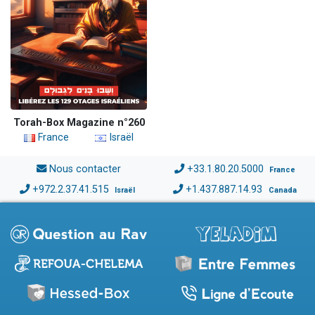
Torah-Box Magazine n°260
France
Israël
Nous contacter
+33.1.80.20.5000
France
+972.2.37.41.515
+1.437.887.14.93
Israël
Canada