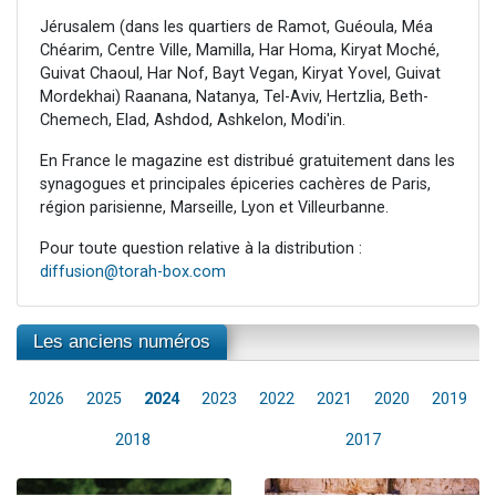
Jérusalem (dans les quartiers de Ramot, Guéoula, Méa
Chéarim, Centre Ville, Mamilla, Har Homa, Kiryat Moché,
Guivat Chaoul, Har Nof, Bayt Vegan, Kiryat Yovel, Guivat
Mordekhai) Raanana, Natanya, Tel-Aviv, Hertzlia, Beth-
Chemech, Elad, Ashdod, Ashkelon, Modi'in.
En France le magazine est distribué gratuitement dans les
synagogues et principales épiceries cachères de Paris,
région parisienne, Marseille, Lyon et Villeurbanne.
Pour toute question relative à la distribution :
diffusion@torah-box.com
Les anciens numéros
2026
2025
2024
2023
2022
2021
2020
2019
2018
2017