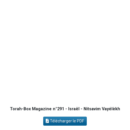
Ariel vient de donner son Maasser
Il reste 49 places pour étudier en groupe sur Zoom
Eva vient de donner son Maasser
4 personnes viennent de nous rejoindre sur WhatsApp
3 personnes viennent de nous rejoindre sur WhatsApp
Torah-Box Magazine n°291 - Israël - Nitsavim Vayélèkh
Télécharger le PDF