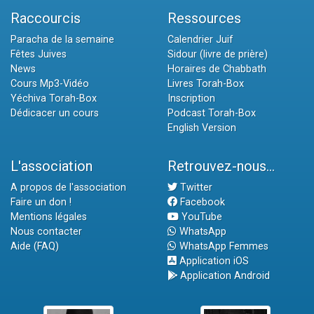
Raccourcis
Ressources
Paracha de la semaine
Calendrier Juif
Fêtes Juives
Sidour (livre de prière)
News
Horaires de Chabbath
Cours Mp3-Vidéo
Livres Torah-Box
Yéchiva Torah-Box
Inscription
Dédicacer un cours
Podcast Torah-Box
English Version
L'association
Retrouvez-nous...
A propos de l'association
Twitter
Faire un don !
Facebook
Mentions légales
YouTube
Nous contacter
WhatsApp
Aide (FAQ)
WhatsApp Femmes
Application iOS
Application Android