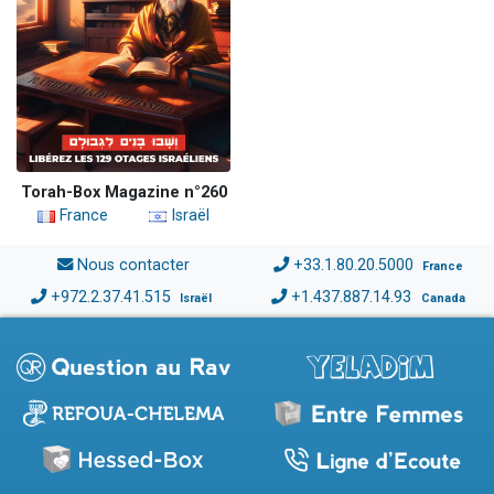
Torah-Box Magazine n°260
France
Israël
Nous contacter
+33.1.80.20.5000
France
+972.2.37.41.515
+1.437.887.14.93
Israël
Canada