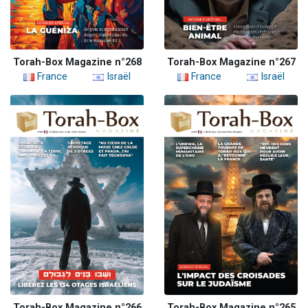
Torah-Box Magazine n°268
Torah-Box Magazine n°267
France
Israël
France
Israël
Torah-Box Magazine n°266
Torah-Box Magazine n°265