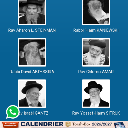
Rav Aharon L. STEINMAN
Rabbi 'Haïm KANIEWSKI
Rabbi David ABI'HSSIRA
Rav Chlomo AMAR
Rav Israël GANTZ
Rav Yossef-Haïm SITRUK