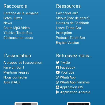
Raccourcis
Ressources
Paracha de la semaine
Calendrier Juif
Fêtes Juives
Sidour (livre de prière)
News
Horaires de Chabbath
Cours Mp3-Vidéo
Livres Torah-Box
Yéchiva Torah-Box
Inscription
Dédicacer un cours
Podcast Torah-Box
English Version
L'association
Retrouvez-nous...
A propos de l'association
Twitter
Faire un don !
Facebook
Mentions légales
YouTube
Nous contacter
WhatsApp
Aide (FAQ)
WhatsApp Femmes
Application iOS
Application Android