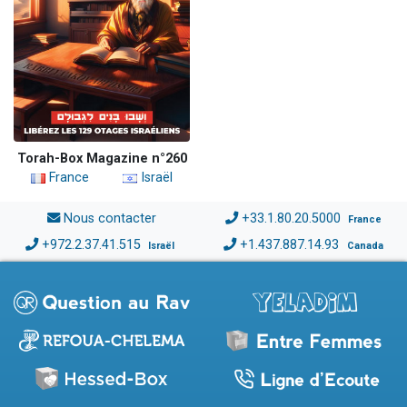
Torah-Box Magazine n°260
France
Israël
Nous contacter
+33.1.80.20.5000
France
+972.2.37.41.515
+1.437.887.14.93
Israël
Canada