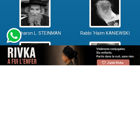
Rav Aharon L. STEINMAN
Rabbi 'Haïm KANIEWSKI
Rabbi David ABI'HSSIRA
Rav Chlomo AMAR
Rav Israël GANTZ
Rav Yossef-Haïm SITRUK