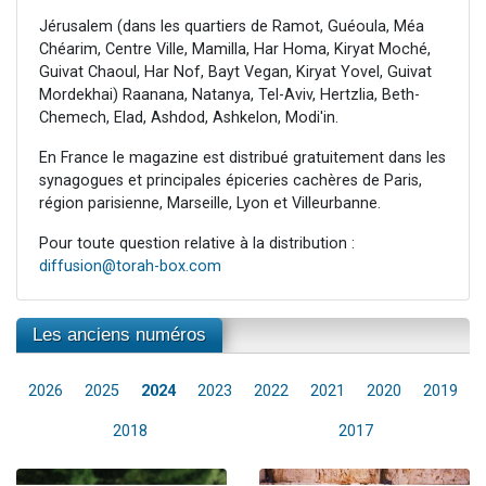
Jérusalem (dans les quartiers de Ramot, Guéoula, Méa
Chéarim, Centre Ville, Mamilla, Har Homa, Kiryat Moché,
Guivat Chaoul, Har Nof, Bayt Vegan, Kiryat Yovel, Guivat
Mordekhai) Raanana, Natanya, Tel-Aviv, Hertzlia, Beth-
Chemech, Elad, Ashdod, Ashkelon, Modi'in.
En France le magazine est distribué gratuitement dans les
synagogues et principales épiceries cachères de Paris,
région parisienne, Marseille, Lyon et Villeurbanne.
Pour toute question relative à la distribution :
diffusion@torah-box.com
Les anciens numéros
2026
2025
2024
2023
2022
2021
2020
2019
2018
2017