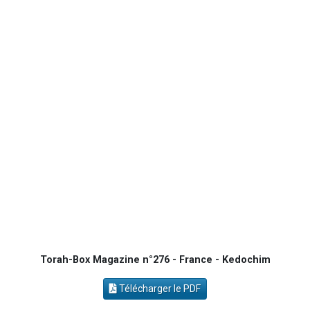
Ariel vient de donner son Maasser
Il reste 49 places pour étudier en groupe sur Zoom
Eva vient de donner son Maasser
4 personnes viennent de nous rejoindre sur WhatsApp
3 personnes viennent de nous rejoindre sur WhatsApp
Torah-Box Magazine n°276 - France - Kedochim
Télécharger le PDF