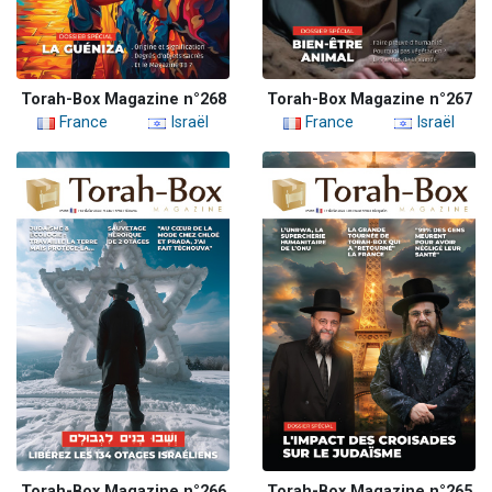
Torah-Box Magazine n°268
Torah-Box Magazine n°267
France
Israël
France
Israël
Torah-Box Magazine n°266
Torah-Box Magazine n°265