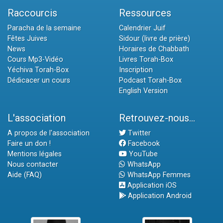
Raccourcis
Ressources
Paracha de la semaine
Calendrier Juif
Fêtes Juives
Sidour (livre de prière)
News
Horaires de Chabbath
Cours Mp3-Vidéo
Livres Torah-Box
Yéchiva Torah-Box
Inscription
Dédicacer un cours
Podcast Torah-Box
English Version
L'association
Retrouvez-nous...
A propos de l'association
Twitter
Faire un don !
Facebook
Mentions légales
YouTube
Nous contacter
WhatsApp
Aide (FAQ)
WhatsApp Femmes
Application iOS
Application Android