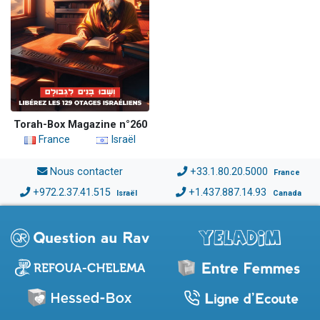
Torah-Box Magazine n°260
France
Israël
Nous contacter
+33.1.80.20.5000
France
+972.2.37.41.515
+1.437.887.14.93
Israël
Canada