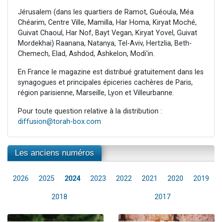
Jérusalem (dans les quartiers de Ramot, Guéoula, Méa
Chéarim, Centre Ville, Mamilla, Har Homa, Kiryat Moché,
Guivat Chaoul, Har Nof, Bayt Vegan, Kiryat Yovel, Guivat
Mordekhai) Raanana, Natanya, Tel-Aviv, Hertzlia, Beth-
Chemech, Elad, Ashdod, Ashkelon, Modi'in.
En France le magazine est distribué gratuitement dans les
synagogues et principales épiceries cachères de Paris,
région parisienne, Marseille, Lyon et Villeurbanne.
Pour toute question relative à la distribution :
diffusion@torah-box.com
Les anciens numéros
2026
2025
2024
2023
2022
2021
2020
2019
2018
2017