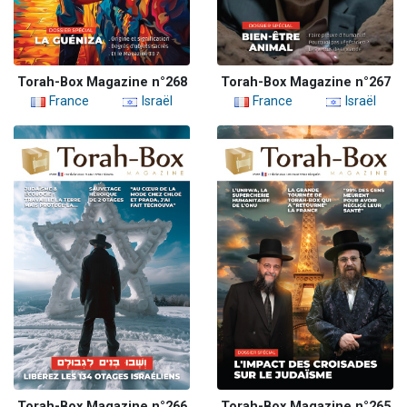
Torah-Box Magazine n°268
Torah-Box Magazine n°267
France
Israël
France
Israël
Torah-Box Magazine n°266
Torah-Box Magazine n°265