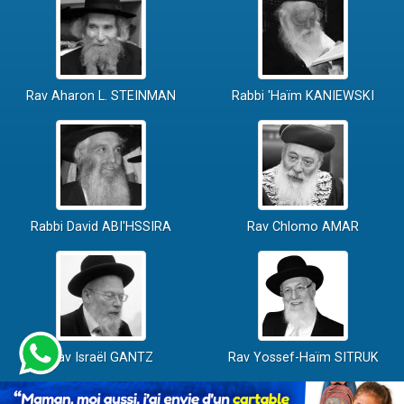
Rav Aharon L. STEINMAN
Rabbi 'Haïm KANIEWSKI
Rabbi David ABI'HSSIRA
Rav Chlomo AMAR
Rav Israël GANTZ
Rav Yossef-Haïm SITRUK