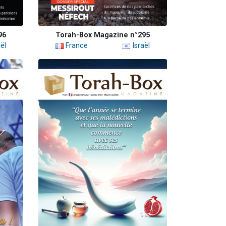
96
Torah-Box Magazine n°295
ël
France
Israël