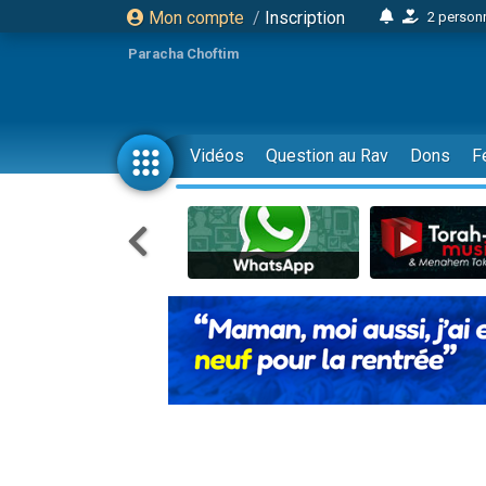
Mon compte
/
Inscription
2 personn
3 personnes 
Paracha Choftim
11 personnes
3 personn
Il reste 
Vidéos
Question au Rav
Dons
F
2 personnes 
29 personnes
Il reste 
2 personnes 
6 personnes 
4 personn
2 personn
4 personnes 
17 personnes
Il reste 