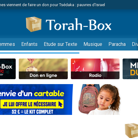
es viennent de faire un don pour Tsédaka : pauvres d'Israel
viennent de nous rejoindre sur WhatsApp
 viennent de demander une bénédiction
es viennent de faire un don pour Diane, 80 ans, dans un appartement insalub
49 places pour étudier en groupe sur Zoom
emmes
Enfants
Etude sur Texte
Musique
Paracha
Di
viennent de nous rejoindre sur WhatsApp
 viennent de demander une bénédiction
49 places pour étudier en groupe sur Zoom
viennent de nous rejoindre sur WhatsApp
viennent de nous rejoindre sur WhatsApp
es viennent de faire un don pour Reloger Rivka, 6 enfants, victime de violences
es viennent de faire un don pour 1 Journée de Vacances Pour les Enfants
viennent de nous rejoindre sur WhatsApp
 viennent de demander une bénédiction
49 places pour étudier en groupe sur Zoom