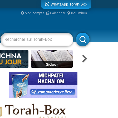
WhatsApp Torah-Box
Mon compte
Calendrier
Columbus
re
vertissements
Livres
Rabbanim
...