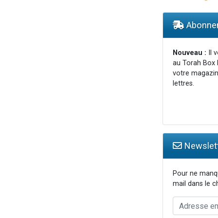
 donner son Maasser
viennent de nous rejoindre sur WhatsApp
Abonnem
viennent de nous rejoindre sur WhatsApp
nes viennent de faire un don pour Événements Torah-Box
Nouveau :
Il 
au Torah Box 
r vient de donner son Maasser
votre magazin
lettres.
Newslett
Pour ne manqu
mail dans le 