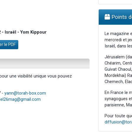
Points de
- Israël - Yom Kippour
Le magazine e
mercredi et je
r le PDF
Israël, dans les
Jérusalem (da
Chéarim, Centr
Guivat Chaoul,
Mordekhai) Raa
our une visibilité unique vous pouvez
Chemech, Elad
En France le m
7 -
yann@torah-box.com
synagogues et 
iel26mag@gmail.com
parisienne, Mar
Pour toute ques
diffusion@to