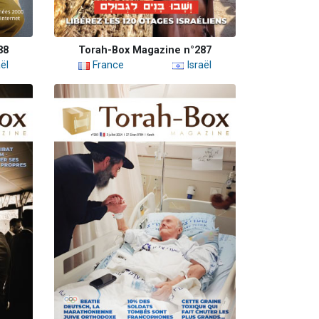
88
Torah-Box Magazine n°287
ël
France
Israël