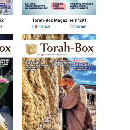
92
Torah-Box Magazine n°291
ël
France
Israël