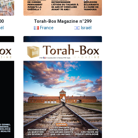
00
Torah-Box Magazine n°299
ël
France
Israël