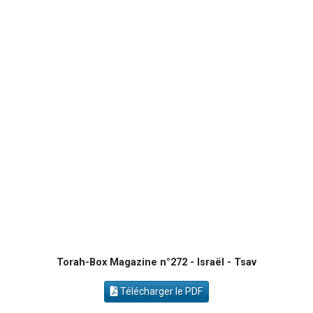
17 personnes viennent de demander une bénédiction
4 personnes viennent de nous rejoindre sur WhatsApp
Il reste 49 places pour étudier en groupe sur Zoom
2 personnes viennent de nous rejoindre sur WhatsApp
2 personnes viennent de nous rejoindre sur WhatsApp
Torah-Box Magazine n°272 - Israël - Tsav
Télécharger le PDF