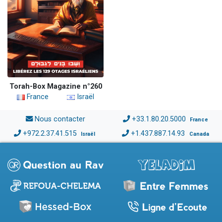
Torah-Box Magazine n°260
France
Israël
Nous contacter
+33.1.80.20.5000
France
+972.2.37.41.515
+1.437.887.14.93
Israël
Canada