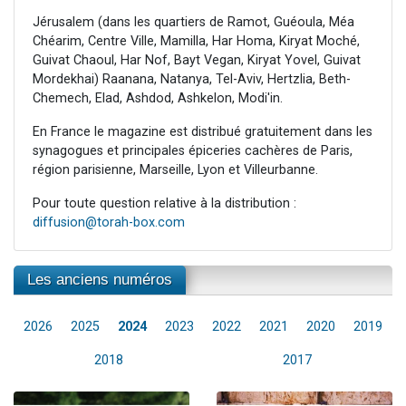
Jérusalem (dans les quartiers de Ramot, Guéoula, Méa
Chéarim, Centre Ville, Mamilla, Har Homa, Kiryat Moché,
Guivat Chaoul, Har Nof, Bayt Vegan, Kiryat Yovel, Guivat
Mordekhai) Raanana, Natanya, Tel-Aviv, Hertzlia, Beth-
Chemech, Elad, Ashdod, Ashkelon, Modi'in.
En France le magazine est distribué gratuitement dans les
synagogues et principales épiceries cachères de Paris,
région parisienne, Marseille, Lyon et Villeurbanne.
Pour toute question relative à la distribution :
diffusion@torah-box.com
Les anciens numéros
2026
2025
2024
2023
2022
2021
2020
2019
2018
2017