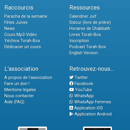
Raccourcis
Ressources
Paracha de la semaine
Calendrier Juif
Fêtes Juives
Sidour (livre de prière)
News
Horaires de Chabbath
Cours Mp3-Vidéo
Livres Torah-Box
Yéchiva Torah-Box
Inscription
Dédicacer un cours
Podcast Torah-Box
English Version
L'association
Retrouvez-nous...
A propos de l'association
Twitter
Faire un don !
Facebook
Mentions légales
YouTube
Nous contacter
WhatsApp
Aide (FAQ)
WhatsApp Femmes
Application iOS
Application Android