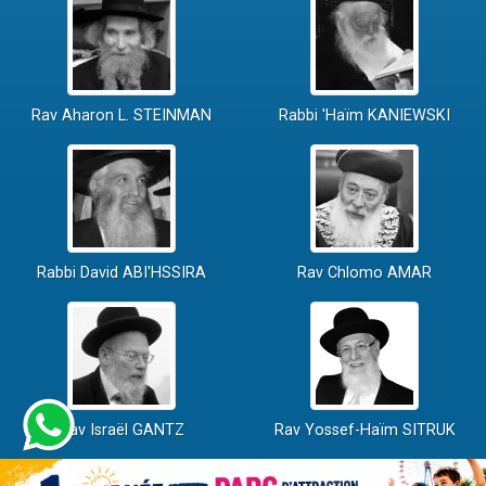
Rav Aharon L. STEINMAN
Rabbi 'Haïm KANIEWSKI
Rabbi David ABI'HSSIRA
Rav Chlomo AMAR
Rav Israël GANTZ
Rav Yossef-Haïm SITRUK