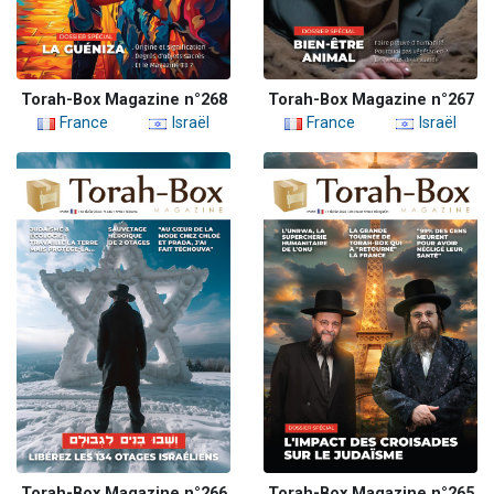
Torah-Box Magazine n°268
Torah-Box Magazine n°267
France
Israël
France
Israël
Torah-Box Magazine n°266
Torah-Box Magazine n°265