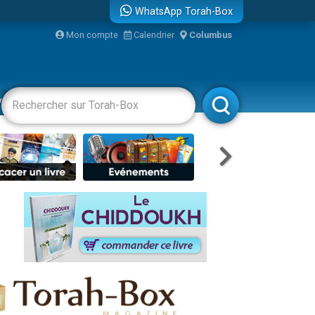
WhatsApp Torah-Box
Mon compte
Calendrier
Columbus
bre
vertissements
Livres
Rabbanim