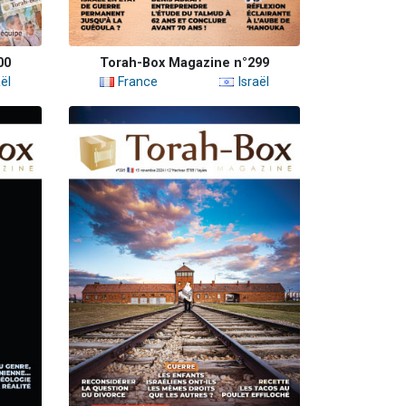
00
Torah-Box Magazine n°299
ël
France
Israël