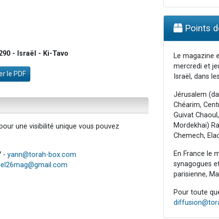
Points de
0 - Israël - Ki-Tavo
Le magazine e
mercredi et je
r le PDF
Israël, dans les
Jérusalem (da
Chéarim, Centr
Guivat Chaoul,
Mordekhai) Raa
our une visibilité unique vous pouvez
Chemech, Elad
En France le m
7 -
yann@torah-box.com
synagogues et 
iel26mag@gmail.com
parisienne, Mar
Pour toute ques
diffusion@to