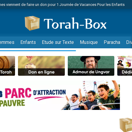
 viennent de demander une bénédiction
viennent de nous rejoindre sur WhatsApp
49 places pour étudier en groupe sur Zoom
nes viennent de faire un don pour Diane, 80 ans, dans un appartement insalu
 donner son Maasser
emmes
Enfants
Etude sur Texte
Musique
Paracha
Di
viennent de nous rejoindre sur WhatsApp
viennent de nous rejoindre sur WhatsApp
es viennent de faire un don pour 5 jours de vacances aux Orphelins
de donner son Maasser
viennent de nous rejoindre sur WhatsApp
 viennent de demander une bénédiction
lles musiques dans Torah-Box Music
nnes viennent de faire un don pour Sauvez la jambe de Yohan
49 places pour étudier en groupe sur Zoom
viennent de nous rejoindre sur WhatsApp