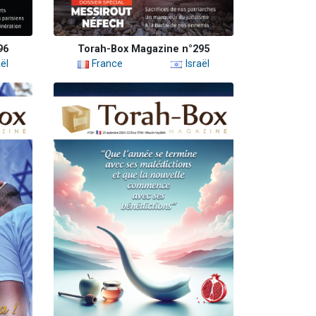
96
Torah-Box Magazine n°295
ël
France
Israël