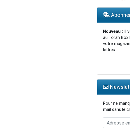
viennent de nous rejoindre sur WhatsApp
viennent de nous rejoindre sur WhatsApp
Abonnem
les musiques dans Torah-Box Music
es viennent de faire un don pour Reloger Rivka, 6 enfants, victime de violences
Nouveau :
Il 
au Torah Box 
es viennent de faire un don pour 1 Journée de Vacances Pour les Enfants
votre magazin
lettres.
Newslett
Pour ne manqu
mail dans le 