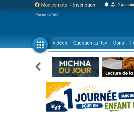
Mon compte
/
Inscription
17 personnes
4 personnes 
Paracha Réé
Il reste 
23 person
Eva vient de
Vidéos
Question au Rav
Dons
F
4 personnes 
3 personnes 
3 personn
Odaya vient 
2 personnes 
13 personnes
12 nouve
30 perso
Il reste 
3 personnes 