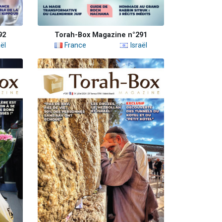
92
Torah-Box Magazine n°291
ël
France
Israël