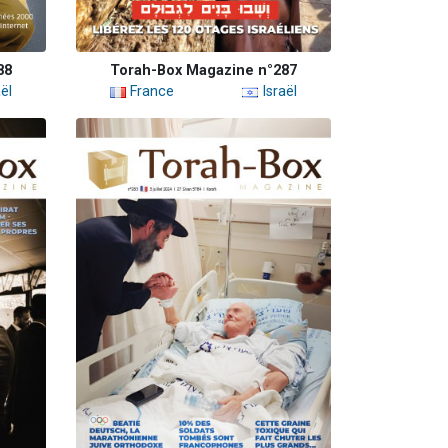
88
Torah-Box Magazine n°287
ël
France
Israël