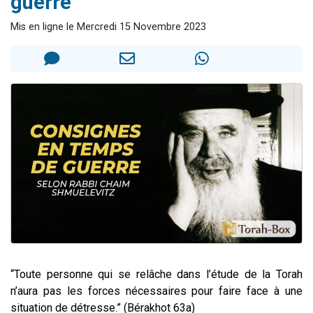
guerre
Nouvelle émission radio : Visions de grandeur n°104 : Le Chabbath et le Birkat Hamazone à travers le temps
Mis en ligne le Mercredi 15 Novembre 2023
61 personnes viennent de demander une bénédiction
Ariel vient de donner son Maasser
Il reste 49 places pour étudier en groupe sur Zoom
Eva vient de donner son Maasser
“Toute personne qui se relâche dans l’étude de la Torah
n’aura pas les forces nécessaires pour faire face à une
situation de détresse.” (Bérakhot 63a)