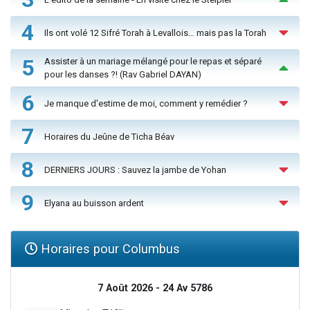
4
Ils ont volé 12 Sifré Torah à Levallois… mais pas la Torah
5
Assister à un mariage mélangé pour le repas et séparé
pour les danses ?! (Rav Gabriel DAYAN)
6
Je manque d'estime de moi, comment y remédier ?
7
Horaires du Jeûne de Ticha Béav
8
DERNIERS JOURS : Sauvez la jambe de Yohan
9
Elyana au buisson ardent
Horaires pour Columbus
7 Août 2026 - 24 Av 5786