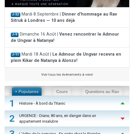
Mardi 8 Septembre |
Dinner d'hommage au Rav
J-32
Sitruk à Londres — 10 ans déjà
Dimanche 16 Août |
Venez rencontrer le Admour
J-9
de Ungvar à Natanya!
Mardi 18 Août |
Le Admour de Ungvar recevra en
J-11
plein Kikar de Natanya à Alonzo!
Voir tous les événements à venir
+ Populaires
Cours
Questions au Rav
1
Histoire - À bord du Titanic
2
URGENCE - Diane, 80 ans, en danger dans un
appartement insalubre
3
L'édito de la semaine - En visite chez le Steipler