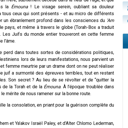
ans la
Émouna
! Le visage serein, oubliant sa douleur
tous ceux qui sont présents - et au micro de différents
er un ébranlement profond dans les consciences du
‘Am
le pays, et même à travers le globe (Torah-Box a traduit
e). Les Juifs du monde entier trouveront en cette femme
le l’âme.
se perd dans toutes sortes de considérations politiques,
lestiniens lors de leurs manifestations, nous parvient un
et femme meurtrie par un drame dont on ne peut réaliser
le juif a surmonté des épreuves terribles, tout en restant
es. Son secret ? Au lieu de se révolter et de “quitter la
s de la Torah et de la
Émouna
. À l’époque troublée dans
a le mérite de nous ramener sur la bonne route.
mille la consolation, en priant pour la guérison complète du
hem et Ya’akov Israël Paley, et d’Alter Chlomo Lederman,