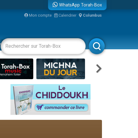
WhatsApp Torah-Box
Mon compte
Calendrier
Columbus
re
vertissements
Livres
Rabbanim
travers le temps