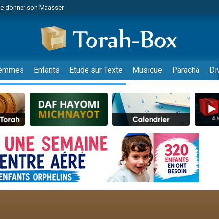
de donner son Maasser
es viennent de faire un don pour 5 jours de vacances aux Orphelins
es viennent de faire un don pour Diane, 80 ans, dans un appartement insalub
viennent de nous rejoindre sur WhatsApp
 viennent de demander une bénédiction
emmes
Enfants
Etude sur Texte
Musique
Paracha
Di
lles musiques dans Torah-Box Music
nnes viennent de faire un don pour Sauvez la jambe de Yohan
49 places pour étudier en groupe sur Zoom
viennent de nous rejoindre sur WhatsApp
viennent de nous rejoindre sur WhatsApp
viennent de nous rejoindre sur WhatsApp
les musiques dans Torah-Box Music
es viennent de faire un don pour Tsédaka : pauvres d'Israel
sion radio : Visions de grandeur n°104 : Le Chabbath et le Birkat Hamazone à 
 viennent de demander une bénédiction