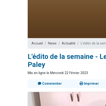
Ariel vient 
Il reste 
Nathaniel vi
6 personn
3 personnes 
Accueil
News
Actualité
L'édito de la s
L'édito de la semaine -
Paley
Mis en ligne le Mercredi 22 Février 2023
Commenter
Imprimer