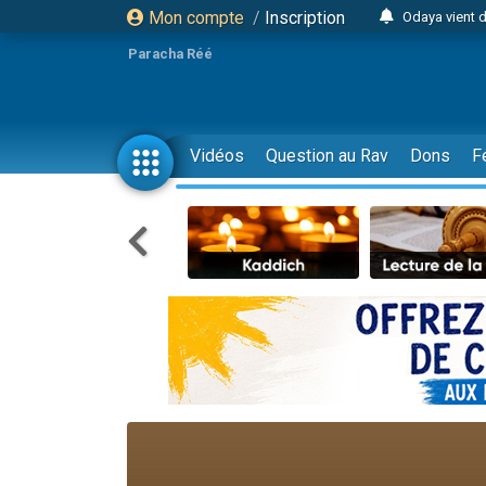
Mon compte
/
Inscription
Odaya vient 
3 personn
Paracha Réé
3 personn
2 personnes 
13 personnes
Vidéos
Question au Rav
Dons
F
12 nouve
30 perso
Il reste 
3 personnes 
2 personnes 
3 personnes 
2 nouvel
8 personn
Nouvelle émis
61 personnes