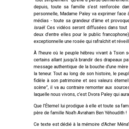
depuis, toute sa famille s’est renforcée d
personnelle, Madame Paley va exprimer face à 
médias - toute sa grandeur d’âme et provoqu
Israël
. Ces vidéos seront diffusées dans tout 
deux d’entre elles pour le public francophon
exceptionnelle une rosée qui rafraîchit et réveil
À l’heure où le peuple hébreu vivant à Tsion 
certains allant jusqu'à brandir des drapeaux pa
message authentique de la bouche d’une mère 
la teneur. Tout au long de son histoire, le peup
fidèle à son patrimoine et ses valeurs éternell
scène”, il va au contraire remonter aux source
laquelle nous vivons, c’est Dvora Paley qui aur
Que l’Éternel lui prodigue à elle et toute sa fa
père de famille Noa’h Avraham Ben Yéhoudith !
Ce texte est dédié à la mémoire d’Acher Ména’