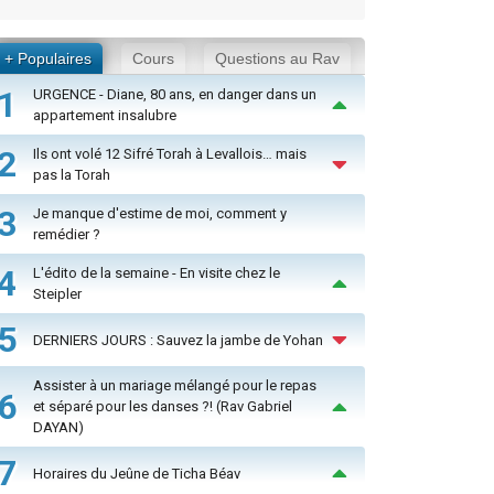
+ Populaires
Cours
Questions au Rav
1
URGENCE - Diane, 80 ans, en danger dans un
appartement insalubre
2
Ils ont volé 12 Sifré Torah à Levallois… mais
pas la Torah
3
Je manque d'estime de moi, comment y
remédier ?
4
L'édito de la semaine - En visite chez le
Steipler
5
DERNIERS JOURS : Sauvez la jambe de Yohan
Assister à un mariage mélangé pour le repas
6
et séparé pour les danses ?! (Rav Gabriel
DAYAN)
7
Horaires du Jeûne de Ticha Béav