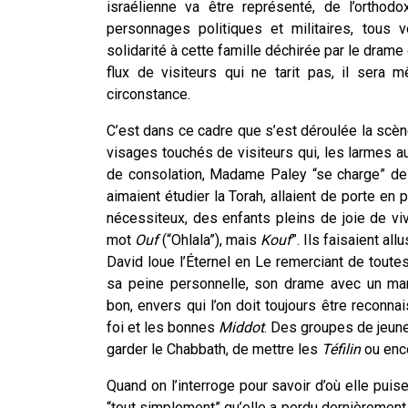
israélienne va être représenté, de l’orthod
personnages politiques et militaires, tous 
solidarité à cette famille déchirée par le drame
flux de visiteurs qui ne tarit pas, il sera
circonstance.
C’est dans ce cadre que s’est déroulée la scène
visages touchés de visiteurs qui, les larmes 
de consolation, Madame Paley “se charge” de le
aimaient étudier la Torah, allaient de porte en 
nécessiteux, des enfants pleins de joie de viv
mot
Ouf
(“Ohlala”), mais
Kouf
”. Ils faisaient al
David loue l’Éternel en Le remerciant de toutes
sa peine personnelle, son drame avec un ma
bon, envers qui l’on doit toujours être reconna
foi et les bonnes
Middot
. Des groupes de jeune
garder le Chabbath, de mettre les
Téfilin
ou enc
Quand on l’interroge pour savoir d’où elle puis
“tout simplement” qu’elle a perdu dernièrement 