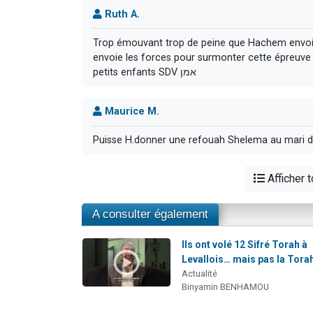
Ruth A.
Trop émouvant trop de peine que Hachem envoie 
envoie les forces pour surmonter cette épreuve e
petits enfants SDV אמן
Maurice M.
Puisse H.donner une refouah Shelema au mari d
Afficher 
A consulter également
Ils ont volé 12 Sifré Torah à
Levallois… mais pas la Tora
Actualité
Binyamin BENHAMOU