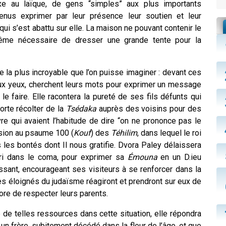
oxe au laïque, de gens “simples” aux plus importants
venus exprimer par leur présence leur soutien et leur
 qui s’est abattu sur elle. La maison ne pouvant
contenir
le
 même nécessaire de dresser une grande tente pour la
 la plus incroyable que l’on puisse imaginer : devant ces
aux yeux, cherchent leurs mots pour exprimer un message
 faire. Elle racontera la pureté de ses fils défunts qui
porte récolter de la
Tsédaka
auprès des voisins pour des
re qui avaient l’habitude de dire “on ne prononce pas le
lusion au psaume 100 (
Kouf
) des
Téhilim
, dans lequel le roi
 les bontés dont Il nous gratifie. Dvora Paley délaissera
ri dans le coma, pour exprimer sa
Émouna
en un D.ieu
issant, encourageant ses visiteurs à se renforcer dans la
s éloignés du judaïsme réagiront et prendront sur eux de
ore de respecter leurs parents.
e de telles ressources dans cette situation, elle répondra
un frère, subitement décédé dans la fleur de l’âge, et que