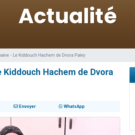
de donner son Maasser
49 places pour étudier en groupe sur Zoom
ent de donner son Maasser
es viennent de faire un don pour 5 enfants déjà orphelins risquent de perdre
viennent de nous rejoindre sur WhatsApp
emaine - Le Kiddouch Hachem de Dvora Paley
 Le Kiddouch Hachem de Dvora
Envoyer
WhatsApp