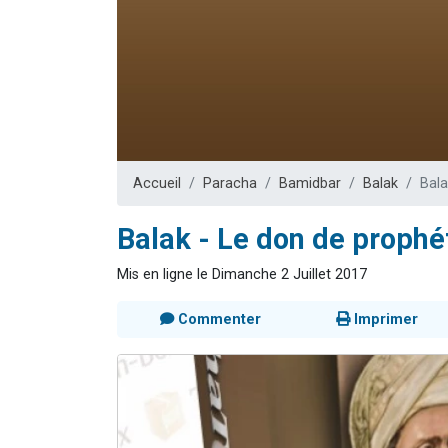
2 personnes 
2 nouvel
3 personnes 
8 personn
2 personn
Accueil
Paracha
Bamidbar
Balak
Bal
Balak - Le don de proph
Mis en ligne le Dimanche 2 Juillet 2017
Commenter
Imprimer