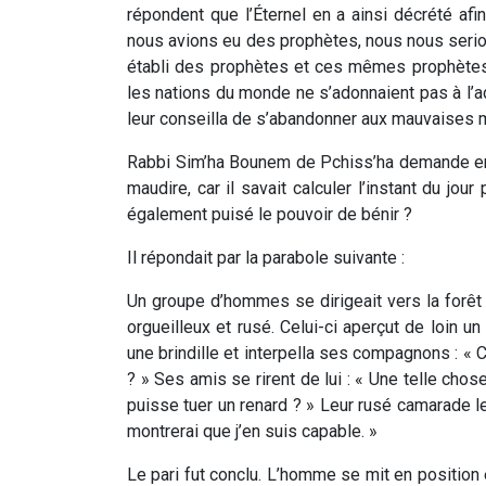
répondent que l’Éternel en a ainsi décrété af
nous avions eu des prophètes, nous nous serion
établi des prophètes et ces mêmes prophètes o
les nations du monde ne s’adonnaient pas à l’ad
leur conseilla de s’abandonner aux mauvaises 
Rabbi Sim’ha Bounem de Pchiss’ha demande en o
maudire, car il savait calculer l’instant du jou
également puisé le pouvoir de bénir ?
Il répondait par la parabole suivante :
Un groupe d’hommes se dirigeait vers la forêt
orgueilleux et rusé. Celui-ci aperçut de loin un
une brindille et interpella ses compagnons : « 
? » Ses amis se rirent de lui : « Une telle cho
puisse tuer un renard ? » Leur rusé camarade le
montrerai que j’en suis capable. »
Le pari fut conclu. L’homme se mit en position e