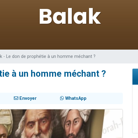
viennent de nous rejoindre sur WhatsApp
les musiques dans Torah-Box Music
viennent de nous rejoindre sur WhatsApp
es viennent de faire un don pour Tsédaka : pauvres d'Israel
es viennent de faire un don pour 1 Journée de Vacances Pour les Enfants
ak - Le don de prophétie à un homme méchant ?
étie à un homme méchant ?
Envoyer
WhatsApp