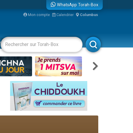
WhatsApp Torah-Box
Mon compte
Calendrier
Columbus
bre
vertissements
Livres
Rabbanim