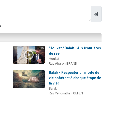
s
'Houkat / Balak - Aux frontières
11:15
du réel
Houkat
Rav Aharon BRAND
Balak - Respecter un mode de
vie cohérent à chaque étape de
la vie !
Balak
Rav Yehonathan GEFEN