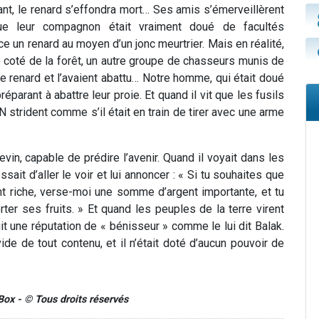
ant, le renard s’effondra mort… Ses amis s’émerveillèrent
ue leur compagnon était vraiment doué de facultés
ce un renard au moyen d’un jonc meurtrier. Mais en réalité,
re coté de la forêt, un autre groupe de chasseurs munis de
le renard et l’avaient abattu… Notre homme, qui était doué
éparant à abattre leur proie. Et quand il vit que les fusils
PAN strident comme s’il était en train de tirer avec une arme
in, capable de prédire l’avenir. Quand il voyait dans les
ssait d’aller le voir et lui annoncer : « Si tu souhaites que
t riche, verse-moi une somme d’argent importante, et tu
ter ses fruits. » Et quand les peuples de la terre virent
it une réputation de « bénisseur » comme le lui dit Balak.
ide de tout contenu, et il n’était doté d’aucun pouvoir de
-Box - © Tous droits réservés