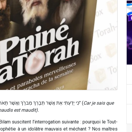
: "כִּי יָדַעְתִּי אֵת אֲשֶׁר תְּבָרֵךְ מְברָֹךְ וַאֲשֶׁר תָּאֹר יוּאָר" (
Car je sais que
 maudis est maudit).
lam suscitent l’interrogation suivante : pourquoi le Tout-
prophétie à un idolâtre mauvais et méchant ? Nos maîtres