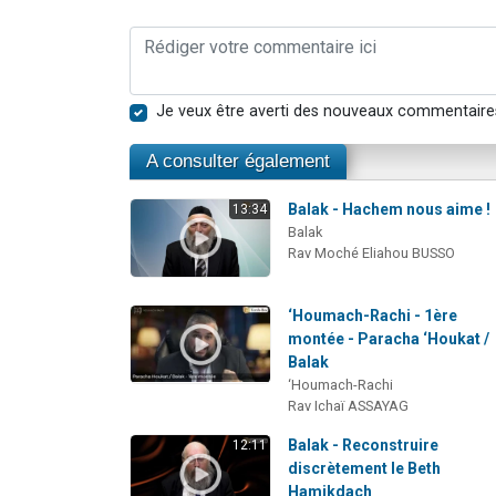
Je veux être averti des nouveaux commentaire
A consulter également
Balak - Hachem nous aime !
13:34
Balak
Rav Moché Eliahou BUSSO
‘Houmach-Rachi - 1ère
montée - Paracha ‘Houkat /
Balak
‘Houmach-Rachi
Rav Ichaï ASSAYAG
Balak - Reconstruire
12:11
discrètement le Beth
Hamikdach