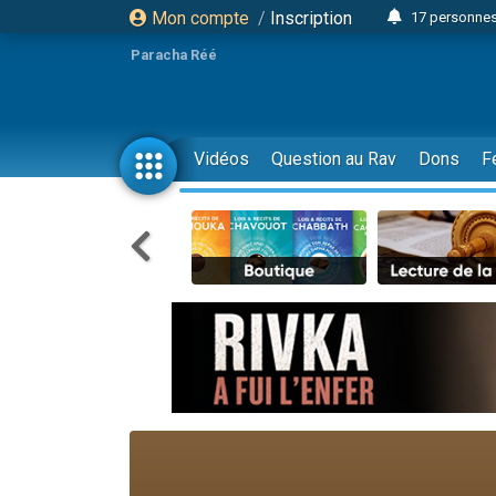
Mon compte
/
Inscription
17 personnes
4 personnes 
Paracha Réé
Il reste 
23 person
Eva vient de
Vidéos
Question au Rav
Dons
F
4 personnes 
3 personnes 
3 personn
Odaya vient 
13 personnes
2 personnes 
30 perso
12 nouve
Il reste 
3 personnes 