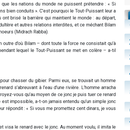
in que les nations du monde ne puissent prétendre : « Si
s bien conduits ». C’est pourquoi le Tout-Puissant leur a
nt brisé la barrière qui maintient le monde : au départ,
ultère et autres relations interdites, et ce méchant Bilam
moeurs (Midrach Rabba).
utre d’où Bilam – dont toute la force ne consistait qu’à
r pendant lequel le Tout-Puissant se met en colère – a-til
 pour chasser du gibier. Parmi eux, se trouvait un homme
 renard s’abreuvant à l’eau d’une rivière. L’homme arracha
Croyez-vous qu’au moyen de ce jonc je puis tuer ce renard
se est impossible, a-t-on jamais entendu qu’un simple jonc
ur répondit : « Si vous me promettez cent dinars, je vous
t visa le renard avec le jonc. Au moment voulu, il imita le