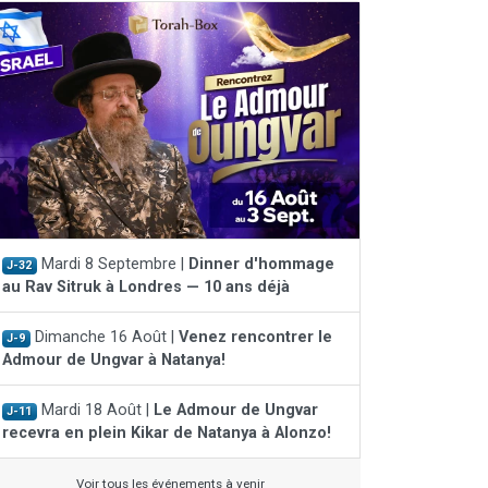
Mardi 8 Septembre |
Dinner d'hommage
J-32
au Rav Sitruk à Londres — 10 ans déjà
Dimanche 16 Août |
Venez rencontrer le
J-9
Admour de Ungvar à Natanya!
Mardi 18 Août |
Le Admour de Ungvar
J-11
recevra en plein Kikar de Natanya à Alonzo!
Voir tous les événements à venir