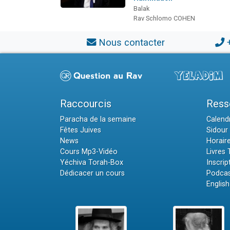
Balak
Rav Schlomo COHEN
Nous contacter
Raccourcis
Ress
Paracha de la semaine
Calendr
Fêtes Juives
Sidour 
News
Horair
Cours Mp3-Vidéo
Livres
Yéchiva Torah-Box
Inscrip
Dédicacer un cours
Podcas
English