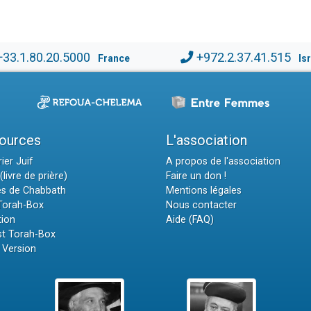
+33.1.80.20.5000
+972.2.37.41.515
France
Is
ources
L'association
ier Juif
A propos de l'association
(livre de prière)
Faire un don !
es de Chabbath
Mentions légales
 Torah-Box
Nous contacter
tion
Aide (FAQ)
t Torah-Box
 Version