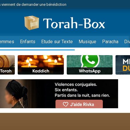
 viennent de demander une bénédiction
viennent de nous rejoindre sur WhatsApp
49 places pour étudier en groupe sur Zoom
nes viennent de faire un don pour Diane, 80 ans, dans un appartement insalu
 donner son Maasser
emmes
Enfants
Etude sur Texte
Musique
Paracha
Di
viennent de nous rejoindre sur WhatsApp
viennent de nous rejoindre sur WhatsApp
es viennent de faire un don pour 5 jours de vacances aux Orphelins
de donner son Maasser
 viennent de demander une bénédiction
viennent de nous rejoindre sur WhatsApp
nnes viennent de faire un don pour Sauvez la jambe de Yohan
lles musiques dans Torah-Box Music
49 places pour étudier en groupe sur Zoom
viennent de nous rejoindre sur WhatsApp