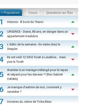
+ Populaires
Cours
Questions au Rav
1
Histoire - À bord du Titanic
2
URGENCE - Diane, 80 ans, en danger dans un
appartement insalubre
3
L'édito de la semaine - En visite chez le
Steipler
4
Ils ont volé 12 Sifré Torah à Levallois… mais
pas la Torah
Assister à un mariage mélangé pour le repas
5
et séparé pour les danses ?! (Rav Gabriel
DAYAN)
6
Je manque d'estime de moi, comment y
remédier ?
7
Horaires du Jeûne de Ticha Béav