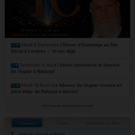
Mardi 8 Septembre |
Dinner d'hommage au Rav
J-31
Sitruk à Londres — 10 ans déjà
Dimanche 16 Août |
Venez rencontrer le Admour
J-8
de Ungvar à Natanya!
Mardi 18 Août |
Le Admour de Ungvar recevra en
J-10
plein Kikar de Natanya à Alonzo!
Voir tous les événements à venir
+ Populaires
Cours
Questions au Rav
1
Histoire - À bord du Titanic