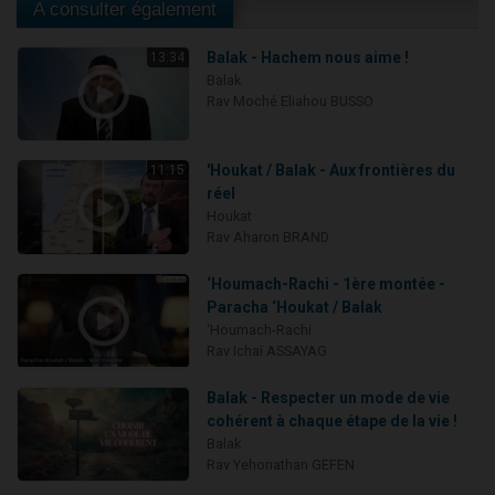
A consulter également
Balak - Hachem nous aime !
13:34
Balak
Rav Moché Eliahou BUSSO
'Houkat / Balak - Aux frontières du
11:15
réel
Houkat
Rav Aharon BRAND
‘Houmach-Rachi - 1ère montée -
Paracha ‘Houkat / Balak
‘Houmach-Rachi
Rav Ichaï ASSAYAG
Balak - Respecter un mode de vie
cohérent à chaque étape de la vie !
Balak
Rav Yehonathan GEFEN