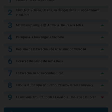
2
URGENCE - Diane, 80 ans, en danger dans un appartement
insalubre
3
Mitsva en panique 😨 Arriver à l'heure à la Téfila
4
Panique à la boulangerie Cachère
5
Résumé de la Paracha Réé en animation Vidéo IA
6
Horaires du Jeûne de Ticha Béav
7
La Paracha en 60 secondes : Réé
8
Hiloula du "Steïpeler" : Rabbi Ya’acov Israël Kanievsky
9
Ils ont volé 12 Sifré Torah à Levallois… mais pas la Torah