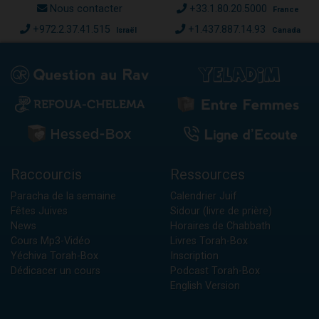
Nous contacter
+33.1.80.20.5000
France
+972.2.37.41.515
+1.437.887.14.93
Israël
Canada
Raccourcis
Ressources
Paracha de la semaine
Calendrier Juif
Fêtes Juives
Sidour (livre de prière)
News
Horaires de Chabbath
Cours Mp3-Vidéo
Livres Torah-Box
Yéchiva Torah-Box
Inscription
Dédicacer un cours
Podcast Torah-Box
English Version