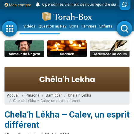
6 personnes viennent de nous rejoindre sur WhatsApp
Mon compte
4 personnes viennent de faire un don pour Reloger Rivka, 6 enfants, victime de violences...
2 personnes viennent de faire un don pour 1 Journée de Vacances Pour les Enfants
Vidéos
Question au Rav
Dons
Femmes
Enfants
Etude sur 
17 personnes viennent de demander une bénédiction
4 personnes viennent de nous rejoindre sur WhatsApp
Il reste 49 places pour étudier en groupe sur Zoom
23 personnes viennent de faire un don pour Diane, 80 ans, dans un appartement insalubre
Eva vient de donner son Maasser
4 personnes viennent de nous rejoindre sur WhatsApp
3 personnes viennent de nous rejoindre sur WhatsApp
3 personnes viennent de faire un don pour 5 jours de vacances aux Orphelins
Accueil
Paracha
Bamidbar
Chéla'h Lekha
Chela’h Lékha – Calev, un esprit différent
Odaya vient de donner son Maasser
Chela’h Lékha – Calev, un esprit
13 personnes viennent de demander une bénédiction
2 personnes viennent de nous rejoindre sur WhatsApp
différent
30 personnes viennent de faire un don pour Sauvez la jambe de Yohan