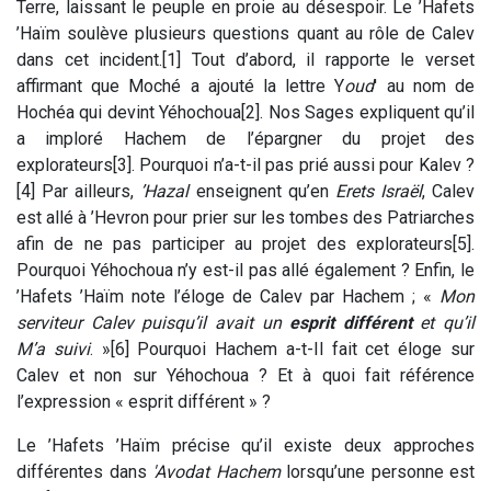
Terre, laissant le peuple en proie au désespoir.
Le ’Hafets
’Haïm soulève plusieurs questions quant au rôle de Calev
dans cet incident.[1] Tout d’abord, il rapporte le verset
affirmant que Moché a ajouté la lettre Y
oud
' au nom de
Hochéa qui devint Yéhochoua[2]. Nos Sages expliquent qu’il
a imploré Hachem de l’épargner du projet des
explorateurs[3]. Pourquoi n’a-t-il pas prié aussi pour Kalev ?
[4] Par ailleurs,
’Hazal
enseignent qu’en
Erets Israël
, Calev
est allé à ’Hevron pour prier sur les tombes des Patriarches
afin de ne pas participer au projet des explorateurs[5].
Pourquoi Yéhochoua n’y est-il pas allé également ? Enfin, le
’Hafets ’Haïm note l’éloge de Calev par Hachem ; «
Mon
serviteur Calev puisqu’il avait un
esprit différent
et qu’il
M’a suivi
. »[6] Pourquoi Hachem a-t-Il fait cet éloge sur
Calev et non sur Yéhochoua ? Et à quoi fait référence
l’expression « esprit différent » ?
Le ’Hafets ’Haïm précise qu’il existe deux approches
différentes dans
'Avodat Hachem
lorsqu’une personne est