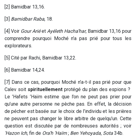
[2] Bamidbar 13,16.
[3]
Bamidbar Raba
, 18.
[4] Voir
Gour Arié
et
Ayéleth Hacha’har
, Bamidbar 13,16 pour
comprendre pourquoi Moché n’a pas prié pour tous les
explorateurs.
[5] Cité par Rachi, Bamidbar 13,22.
[6] Bamidbar 14,24.
[7] Dans ce cas, pourquoi Moché n’a-t-il pas prié pour que
Calev soit
spirituellement
protégé du plan des espions ?
Le ’Hafets ’Haïm estime que l’on ne peut pas prier pour
qu’une autre personne ne pèche pas. En effet, la décision
de pécher est basée sur le choix de l’individu et les prières
ne peuvent pas changer le libre arbitre de quelqu’un. Cette
question est discutée par de nombreuses autorités ; voir
’Hazon Ich
, fin de
Ora’h ’Haïm
;
Ben Yehoyada, Sota
34b.