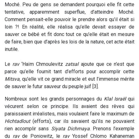
Moché. Peu de gens se demandent pourquoi elle fit cette
tentative, apparemment superflue, d’atteindre Moché.
Comment pensait-elle pouvoir le prendre alors qu’il était si
loin ?! En réalité, elle réalisa qu’elle devait essayer de
sauver ce bébé et fit donc tout ce qu’elle était en mesure
de faire, bien que d’après les lois de la nature, cet acte était
inutile.
Le
rav
‘Haïm Chmoulevitz
zatsal
ajoute que ce n’est que
parce qu’elle fournit tant d’efforts pour accomplir cette
Mitsva,
qu’elle vit ce grand miracle et eut l’immense mérite
de sauver le futur sauveur du peuple juif [3].
Nombreux sont les grands personnages du
Klal Israël
qui
vécurent selon ce principe. Ils avaient des rêves qui
paraissaient irréalistes, mais voulaient faire le maximum de
Hichtadlout
(efforts), car ils savaient qu’ils ne pouvaient
rien accomplir sans
Siyata Dichmaya
. Prenons l’exemple
du
rav
de Poniowitz, le
rav
Yossef Chlomo Kahaneman