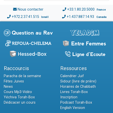
Nous contacter
+33.1.80.20.5000
France
+972.2.37.41.515
+1.437.887.14.93
Israël
Canada
Raccourcis
Ressources
Paracha de la semaine
Calendrier Juif
Fêtes Juives
Sidour (livre de prière)
News
Horaires de Chabbath
Cours Mp3-Vidéo
Livres Torah-Box
Yéchiva Torah-Box
Inscription
Dédicacer un cours
Podcast Torah-Box
English Version