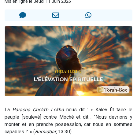
Mis en ligne le Jeudi 11 Juin 2026
Nouvelle émission radio : Visions de grandeur n°104 : Le Chabbath et le Birkat Hamazone à travers le temps
61 personnes viennent de demander une bénédiction
Ariel vient de donner son Maasser
Il reste 49 places pour étudier en groupe sur Zoom
Eva vient de donner son Maasser
La
Paracha
Chela'h Lekha
nous dit : « Kalev fit taire le
peuple [soulevé] contre Moché et dit : "Nous devrions y
monter et en prendre possession, car nous en sommes
capables !" » (
Bamidbar
, 13:30)