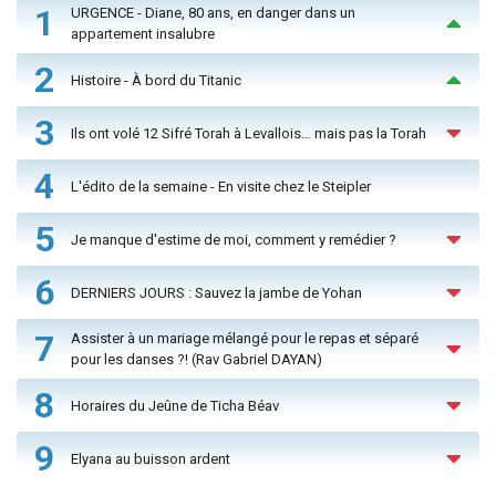
1
URGENCE - Diane, 80 ans, en danger dans un
appartement insalubre
2
Histoire - À bord du Titanic
3
Ils ont volé 12 Sifré Torah à Levallois… mais pas la Torah
4
L'édito de la semaine - En visite chez le Steipler
5
Je manque d'estime de moi, comment y remédier ?
6
DERNIERS JOURS : Sauvez la jambe de Yohan
7
Assister à un mariage mélangé pour le repas et séparé
pour les danses ?! (Rav Gabriel DAYAN)
8
Horaires du Jeûne de Ticha Béav
9
Elyana au buisson ardent