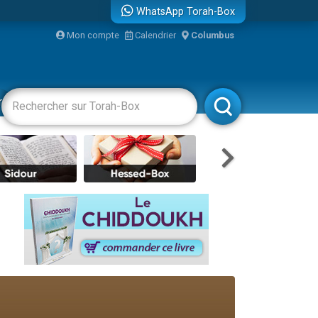
WhatsApp Torah-Box
Mon compte
Calendrier
Columbus
bre
racha
Divertissements
Livres
Rabbanim