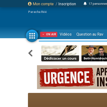
Mon compte
/
Inscription
17 personnes
Il reste 
Paracha Réé
23 person
Eva vient de
4 personnes 
Vidéos
Question au Rav
ON AIR
3 personnes 
Odaya vient 
3 personn
2 personnes 
13 personnes
Il reste 
30 perso
12 nouve
3 personnes 
2 personnes 