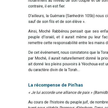
notamment au niveau de son couple et de son t
contraire, il en est fier.
D’ailleurs, la Guémara (Sanhedrin 105b) nous c
sauf de son fils et de son élève ».
Ainsi, Moché Rabbénou pensait que ses enfant
peuple d’Israël, et il aurait même pu leur fac
remettre cette responsabilité entre les mains
De cet événement, nous constatons que la Torah e
par Moché, il aurait naturellement donné la prior
ait donné les pleins pouvoirs à Yéochoua est 
du caractère divin de la Torah…
La récompense de Pin’has
« Je lui accorde une alliance de paix » (Bamidba
Au cours de l’histoire du peuple juif, de nomb
tuant pour rétablir l’honneur d’Hachem. Dans ce 