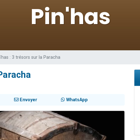
viennent de nous rejoindre sur WhatsApp
les musiques dans Torah-Box Music
es viennent de faire un don pour Tsédaka : pauvres d'Israel
sion radio : Visions de grandeur n°104 : Le Chabbath et le Birkat Hamazone à 
viennent de nous rejoindre sur WhatsApp
n'has : 3 trésors sur la Paracha
 Paracha
Envoyer
WhatsApp