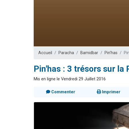
3 personnes 
2 nouvel
8 personn
Nouvelle émis
4 personnes 
Accueil
Paracha
Bamidbar
Pin'has
Pi
Pin'has : 3 trésors sur la
Mis en ligne le Vendredi 29 Juillet 2016
Commenter
Imprimer