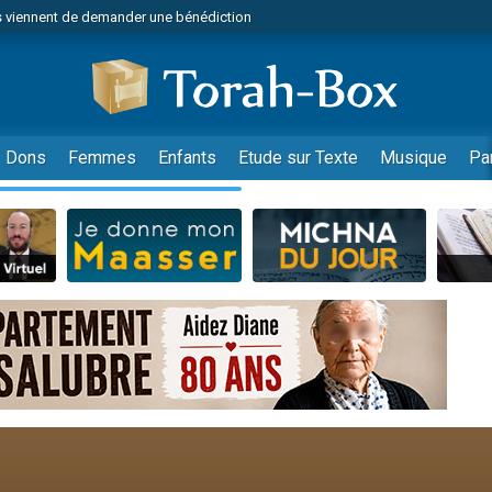
 viennent de demander une bénédiction
49 places pour étudier en groupe sur Zoom
nes viennent de faire un don pour Diane, 80 ans, dans un appartement insalu
 donner son Maasser
viennent de nous rejoindre sur WhatsApp
Dons
Femmes
Enfants
Etude sur Texte
Musique
Pa
viennent de nous rejoindre sur WhatsApp
de donner son Maasser
es viennent de faire un don pour 5 jours de vacances aux Orphelins
viennent de nous rejoindre sur WhatsApp
 viennent de demander une bénédiction
49 places pour étudier en groupe sur Zoom
nnes viennent de faire un don pour Sauvez la jambe de Yohan
lles musiques dans Torah-Box Music
viennent de nous rejoindre sur WhatsApp
viennent de nous rejoindre sur WhatsApp