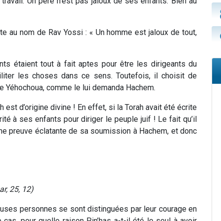
ravail. Un père n’est pas jaloux de ses enfants. Bien au
ite au nom de Rav Yossi : « Un homme est jaloux de tout,
s étaient tout à fait aptes pour être les dirigeants du
iliter les choses dans ce sens. Toutefois, il choisit de
 de Yéhochoua, comme le lui demanda Hachem.
st d’origine divine ! En effet, si la Torah avait été écrite
ité à ses enfants pour diriger le peuple juif ! Le fait qu’il
une preuve éclatante de sa soumission à Hachem, et donc
r, 25, 12)
reuses personnes se sont distinguées par leur courage en
cas, pour quelle raison Pin’has a-t-il été le seul à avoir