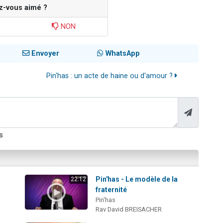
z-vous aimé ?
NON
Envoyer
WhatsApp
Pin'has : un acte de haine ou d'amour ?
s
:
Pin'has - Le modèle de la
22:12
fraternité
Pin'has
Rav David BREISACHER