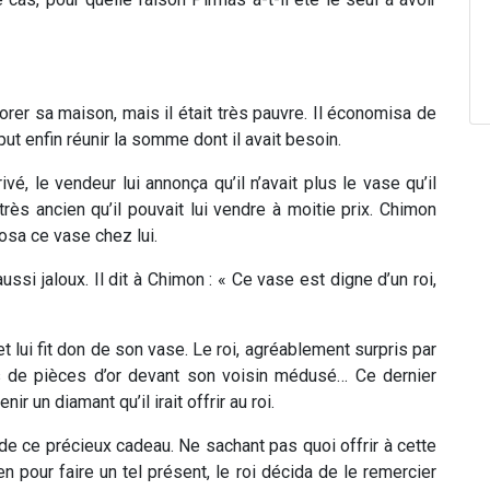
rer sa maison, mais il était très pauvre. Il économisa de
 put enfin réunir la somme dont il avait besoin.
vé, le vendeur lui annonça qu’il n’avait plus le vase qu’il
rès ancien qu’il pouvait lui vendre à moitie prix. Chimon
posa ce vase chez lui.
 aussi jaloux. Il dit à Chimon : « Ce vase est digne d’un roi,
et lui fit don de son vase. Le roi, agréablement surpris par
s de pièces d’or devant son voisin médusé… Ce dernier
 un diamant qu’il irait offrir au roi.
t de ce précieux cadeau. Ne sachant pas quoi offrir à cette
 pour faire un tel présent, le roi décida de le remercier