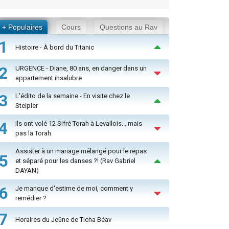
+ Populaires
Cours
Questions au Rav
1
Histoire - À bord du Titanic
2
URGENCE - Diane, 80 ans, en danger dans un
appartement insalubre
3
L'édito de la semaine - En visite chez le
Steipler
4
Ils ont volé 12 Sifré Torah à Levallois… mais
pas la Torah
Assister à un mariage mélangé pour le repas
5
et séparé pour les danses ?! (Rav Gabriel
DAYAN)
6
Je manque d'estime de moi, comment y
remédier ?
7
Horaires du Jeûne de Ticha Béav