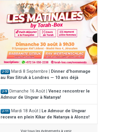
Mardi 8 Septembre |
Dinner d'hommage
J-32
au Rav Sitruk à Londres — 10 ans déjà
Dimanche 16 Août |
Venez rencontrer le
J-9
Admour de Ungvar à Natanya!
Mardi 18 Août |
Le Admour de Ungvar
J-11
recevra en plein Kikar de Natanya à Alonzo!
Voir tous les événements à venir