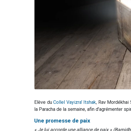
Elève du
Collel Vayizra' Itshak
, Rav Mordékhai 
la Paracha de la semaine, afin d'agrémenter spi
Une promesse de paix
« Je lui accorde une alliance de paix » (Bamidba