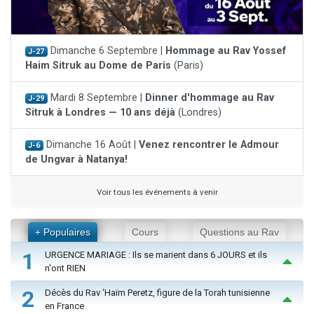
Dimanche 6 Septembre |
Hommage au Rav Yossef
J-27
Haim Sitruk au Dome de Paris
(Paris)
Mardi 8 Septembre |
Dinner d'hommage au Rav
J-29
Sitruk à Londres — 10 ans déjà
(Londres)
Dimanche 16 Août |
Venez rencontrer le Admour
J-6
de Ungvar à Natanya!
Voir tous les événements à venir
+ Populaires
Cours
Questions au Rav
1
URGENCE MARIAGE : Ils se marient dans 6 JOURS et ils
n'ont RIEN
2
Décès du Rav ‘Haïm Peretz, figure de la Torah tunisienne
en France