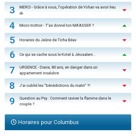
3
MERCI - Grâce à vous, l'opération de Yohan va avoir lieu
🙏
4
Micro-trottoir - T'as donné ton MA’ASSER ?
5
Horaires du Jeûne de Ticha Béav
6
Ce qui se cache sous le Kotel à Jérusalem...
7
URGENCE - Diane, 80 ans, en danger dans un
appartement insalubre
8
J'ai oublié les "bénédictions du matin" ?!
9
Question au Psy : Comment raviver la flamme dans le
couple ?
Horaires pour Columbus