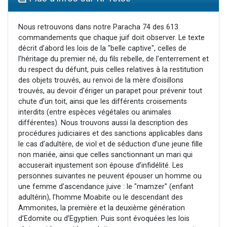
Lisbel Esther vient de donner son Maasser
3 personnes viennent de faire un don pour Événements Torah-Box
Nous retrouvons dans notre Paracha 74 des 613
commandements que chaque juif doit observer. Le texte
3 personnes viennent de nous rejoindre sur WhatsApp
décrit d’abord les lois de la "belle captive", celles de
11 personnes viennent de demander une bénédiction
l’héritage du premier né, du fils rebelle, de l’enterrement et
du respect du défunt, puis celles relatives à la restitution
Eliran vient de donner son Maasser
des objets trouvés, au renvoi de la mère d’oisillons
trouvés, au devoir d’ériger un parapet pour prévenir tout
chute d’un toit, ainsi que les différents croisements
interdits (entre espèces végétales ou animales
différentes). Nous trouvons aussi la description des
procédures judiciaires et des sanctions applicables dans
le cas d’adultère, de viol et de séduction d’une jeune fille
non mariée, ainsi que celles sanctionnant un mari qui
accuserait injustement son épouse d’infidélité. Les
personnes suivantes ne peuvent épouser un homme ou
une femme d’ascendance juive : le "mamzer" (enfant
adultérin), l’homme Moabite ou le descendant des
Ammonites, la première et la deuxième génération
d’Edomite ou d’Egyptien. Puis sont évoquées les lois