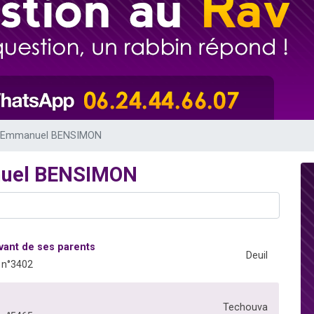
de donner son Maasser
49 places pour étudier en groupe sur Zoom
ent de donner son Maasser
es viennent de faire un don pour 5 enfants déjà orphelins risquent de perdre
viennent de nous rejoindre sur WhatsApp
v Emmanuel BENSIMON
nuel BENSIMON
vant de ses parents
Deuil
 n°3402
Techouva