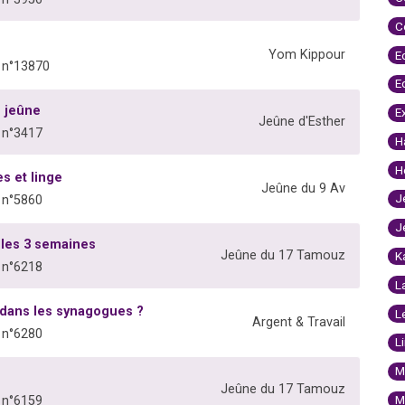
C
Yom Kippour
E
 n°13870
E
 jeûne
E
Jeûne d'Esther
 n°3417
H
H
s et linge
Jeûne du 9 Av
J
 n°5860
J
 les 3 semaines
Jeûne du 17 Tamouz
K
 n°6218
L
dans les synagogues ?
L
Argent & Travail
 n°6280
L
M
Jeûne du 17 Tamouz
M
 n°6159