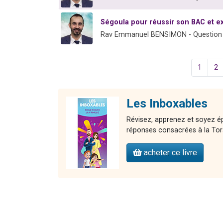
Ségoula pour réussir son BAC et 
Rav Emmanuel BENSIMON - Question
1
2
Les Inboxables
Révisez, apprenez et soyez ép
réponses consacrées à la Torah,
acheter ce livre