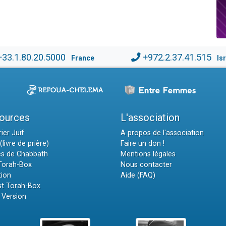
+33.1.80.20.5000
+972.2.37.41.515
France
Is
ources
L'association
ier Juif
A propos de l'association
(livre de prière)
Faire un don !
es de Chabbath
Mentions légales
 Torah-Box
Nous contacter
tion
Aide (FAQ)
t Torah-Box
 Version