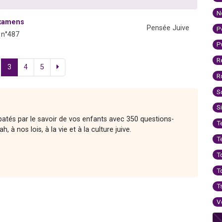
N
examens
Pensée Juive
P
 n°487
P
R
3
4
5
R
S
S
atés par le savoir de vos enfants avec 350 questions-
T
 à nos lois, à la vie et à la culture juive.
T
T
T
T
V