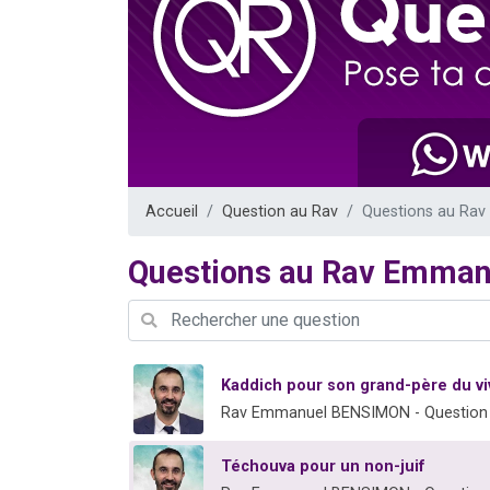
Ariel vient 
Il reste 
Nathaniel vi
6 personn
3 personnes 
Accueil
Question au Rav
Questions au Ra
Questions au Rav Emma
Kaddich pour son grand-père du vi
Rav Emmanuel BENSIMON - Question
Téchouva pour un non-juif