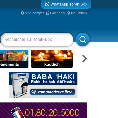
WhatsApp Torah-Box
Mon compte
Calendrier
Columbus
re
vertissements
Livres
Rabbanim
travers le temps