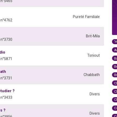
 n°5465
Pureté Familiale
 n°4762
Brit-Mila
 n°3730
'
A
dio
Tsniout
B
 n°5871
B
bath
Chabbath
B
 n°3731
C
tudier ?
C
Divers
 n°3433
C
C
es ?
Divers
C
 n°3956