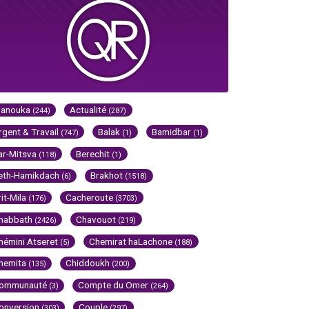
Hanouka
Actualité
(244)
(287)
rgent & Travail
Balak
Bamidbar
(747)
(1)
(1)
ar-Mitsva
Berechit
(118)
(1)
eth-Hamikdach
Brakhot
(6)
(1518)
rit-Mila
Cacheroute
(176)
(3703)
habbath
Chavouot
(2426)
(219)
hémini Atseret
Chemirat haLachone
(5)
(188)
hemita
Chiddoukh
(135)
(200)
ommunauté
Compte du Omer
(3)
(264)
onversion
Couple
(303)
(297)