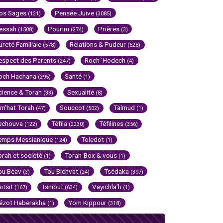
os Sages
Pensée Juive
(131)
(3085)
essah
Pourim
Prières
(1508)
(274)
(3)
ureté Familiale
Relations & Pudeur
(578)
(528)
espect des Parents
Roch 'Hodech
(247)
(4)
och Hachana
Santé
(295)
(1)
cience & Torah
Sexualité
(33)
(8)
im'hat Torah
Souccot
Talmud
(47)
(502)
(1)
echouva
Téfila
Téfilines
(122)
(2230)
(356)
emps Messianique
Toledot
(124)
(1)
orah et société
Torah-Box & vous
(1)
(1)
ou Béav
Tou Bichvat
Tsédaka
(3)
(24)
(397)
sitsit
Tsniout
Vayichla'h
(167)
(634)
(1)
ézot Haberakha
Yom Kippour
(1)
(318)