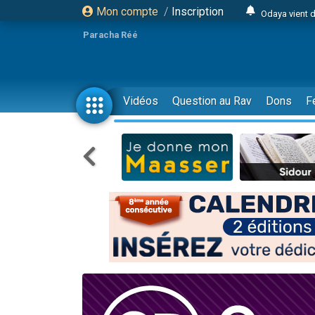
Mon compte
/
Inscription
Odaya vient 
3 personn
Paracha Réé
3 personn
2 personnes 
13 personnes
Vidéos
Question au Rav
Dons
F
12 nouve
30 perso
Il reste 
3 personnes 
2 personnes 
3 personnes 
2 nouvel
8 personn
Nouvelle émis
61 personnes