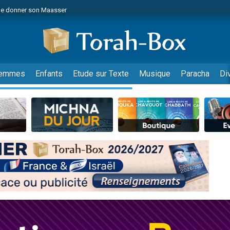
de donner son Maasser
es viennent de faire un don pour 5 jours de vacances aux Orphelins
es viennent de faire un don pour Diane, 80 ans, dans un appartement insalub
viennent de nous rejoindre sur WhatsApp
 viennent de demander une bénédiction
emmes
Enfants
Etude sur Texte
Musique
Paracha
Di
lles musiques dans Torah-Box Music
nnes viennent de faire un don pour Sauvez la jambe de Yohan
49 places pour étudier en groupe sur Zoom
viennent de nous rejoindre sur WhatsApp
viennent de nous rejoindre sur WhatsApp
viennent de nous rejoindre sur WhatsApp
les musiques dans Torah-Box Music
es viennent de faire un don pour Tsédaka : pauvres d'Israel
sion radio : Visions de grandeur n°104 : Le Chabbath et le Birkat Hamazone à 
 viennent de demander une bénédiction