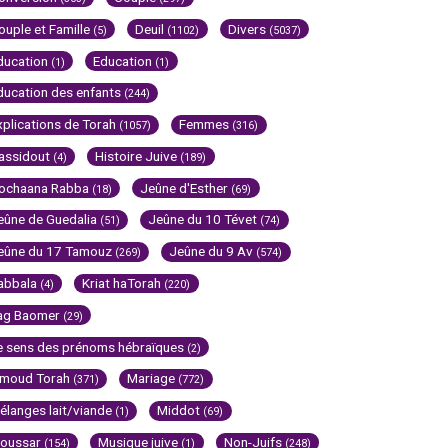
ouple et Famille
Deuil
Divers
(5)
(1102)
(5037)
ducation
Education
(1)
(1)
ducation des enfants
(244)
xplications de Torah
Femmes
(1057)
(316)
assidout
Histoire Juive
(4)
(189)
ochaana Rabba
Jeûne d'Esther
(18)
(69)
eûne de Guedalia
Jeûne du 10 Tévet
(51)
(74)
eûne du 17 Tamouz
Jeûne du 9 Av
(269)
(574)
abbala
Kriat haTorah
(4)
(220)
ag Baomer
(29)
e sens des prénoms hébraïques
(2)
imoud Torah
Mariage
(371)
(772)
élanges lait/viande
Middot
(1)
(69)
oussar
Musique juive
Non-Juifs
(154)
(1)
(248)