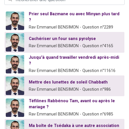
Ariel vient de donner son Maasser
Il reste 49 places pour étudier en groupe sur Zoom
Prier seul Bazmane ou avec Minyan plus tard
?
Nathaniel vient de donner son Maasser
Rav Emmanuel BENSIMON - Question n°2289
6 personnes viennent de faire un don pour 5 enfants déjà orphelins risquent de perdre leur maman
Cachériser un four sans pyrolyse
3 personnes viennent de nous rejoindre sur WhatsApp
Rav Emmanuel BENSIMON - Question n°4165
Jusqu'à quand travailler vendredi après-midi
?
Rav Emmanuel BENSIMON - Question n°11616
Mettre des lunettes de soleil Chabbath
Rav Emmanuel BENSIMON - Question n°986
Téfilines Rabbénou Tam, avant ou après le
mariage ?
Rav Emmanuel BENSIMON - Question n°6985
Ma boîte de Tsédaka à une autre association