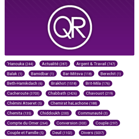
'Hanouka
Actualité
Argent & Travail
(244)
(287)
(747)
Balak
Bamidbar
Bar-Mitsva
Berechit
(1)
(1)
(118)
(1)
Beth-Hamikdach
Brakhot
Brit-Mila
(6)
(1518)
(176)
Cacheroute
Chabbath
Chavouot
(3703)
(2426)
(219)
Chémini Atseret
Chemirat haLachone
(5)
(188)
Chemita
Chiddoukh
Communauté
(135)
(200)
(3)
Compte du Omer
Conversion
Couple
(264)
(303)
(297)
Couple et Famille
Deuil
Divers
(5)
(1102)
(5037)