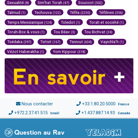
Sexualité
Sim'hat Torah
Souccot
(8)
(47)
(502)
Talmud
Techouva
Téfila
Téfilines
(1)
(122)
(2230)
(356)
Temps Messianique
Toledot
Torah et société
(124)
(1)
(1)
Torah-Box & vous
Tou Béav
Tou Bichvat
(1)
(3)
(24)
Tsédaka
Tsitsit
Tsniout
Vayichla'h
(397)
(167)
(634)
(1)
Vézot Haberakha
Yom Kippour
(1)
(318)
Nous contacter
+33.1.80.20.5000
France
+972.2.37.41.515
+1.437.887.14.93
Israël
Canada