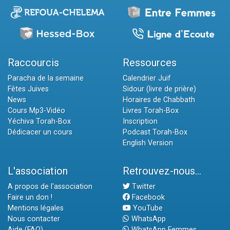
Raccourcis
Ressources
Paracha de la semaine
Calendrier Juif
Fêtes Juives
Sidour (livre de prière)
News
Horaires de Chabbath
Cours Mp3-Vidéo
Livres Torah-Box
Yéchiva Torah-Box
Inscription
Dédicacer un cours
Podcast Torah-Box
English Version
L'association
Retrouvez-nous...
A propos de l'association
Twitter
Faire un don !
Facebook
Mentions légales
YouTube
Nous contacter
WhatsApp
Aide (FAQ)
WhatsApp Femmes