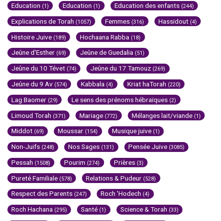
Education
Education
Education des enfants
(1)
(1)
(244)
Explications de Torah
Femmes
Hassidout
(1057)
(316)
(4)
Histoire Juive
Hochaana Rabba
(189)
(18)
Jeûne d'Esther
Jeûne de Guedalia
(69)
(51)
Jeûne du 10 Tévet
Jeûne du 17 Tamouz
(74)
(269)
Jeûne du 9 Av
Kabbala
Kriat haTorah
(574)
(4)
(220)
Lag Baomer
Le sens des prénoms hébraïques
(29)
(2)
Limoud Torah
Mariage
Mélanges lait/viande
(371)
(772)
(1)
Middot
Moussar
Musique juive
(69)
(154)
(1)
Non-Juifs
Nos Sages
Pensée Juive
(248)
(131)
(3085)
Pessah
Pourim
Prières
(1508)
(274)
(3)
Pureté Familiale
Relations & Pudeur
(578)
(528)
Respect des Parents
Roch 'Hodech
(247)
(4)
Roch Hachana
Santé
Science & Torah
(295)
(1)
(33)