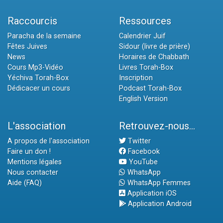
Raccourcis
Ressources
Paracha de la semaine
Calendrier Juif
Fêtes Juives
Sidour (livre de prière)
News
Horaires de Chabbath
Cours Mp3-Vidéo
Livres Torah-Box
Yéchiva Torah-Box
Inscription
Dédicacer un cours
Podcast Torah-Box
English Version
L'association
Retrouvez-nous...
A propos de l'association
Twitter
Faire un don !
Facebook
Mentions légales
YouTube
Nous contacter
WhatsApp
Aide (FAQ)
WhatsApp Femmes
Application iOS
Application Android