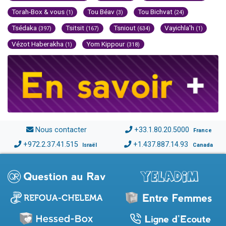
Torah-Box & vous
Tou Béav
Tou Bichvat
(1)
(3)
(24)
Tsédaka
Tsitsit
Tsniout
Vayichla'h
(397)
(167)
(634)
(1)
Vézot Haberakha
Yom Kippour
(1)
(318)
Nous contacter
+33.1.80.20.5000
France
+972.2.37.41.515
+1.437.887.14.93
Israël
Canada