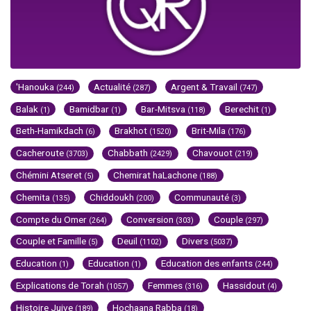
'Hanouka
Actualité
Argent & Travail
(244)
(287)
(747)
Balak
Bamidbar
Bar-Mitsva
Berechit
(1)
(1)
(118)
(1)
Beth-Hamikdach
Brakhot
Brit-Mila
(6)
(1520)
(176)
Cacheroute
Chabbath
Chavouot
(3703)
(2429)
(219)
Chémini Atseret
Chemirat haLachone
(5)
(188)
Chemita
Chiddoukh
Communauté
(135)
(200)
(3)
Compte du Omer
Conversion
Couple
(264)
(303)
(297)
Couple et Famille
Deuil
Divers
(5)
(1102)
(5037)
Education
Education
Education des enfants
(1)
(1)
(244)
Explications de Torah
Femmes
Hassidout
(1057)
(316)
(4)
Histoire Juive
Hochaana Rabba
(189)
(18)