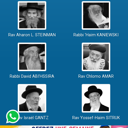
Rav Aharon L. STEINMAN
Rabbi 'Haïm KANIEWSKI
Rabbi David ABI'HSSIRA
Rav Chlomo AMAR
Rav Israël GANTZ
Rav Yossef-Haïm SITRUK