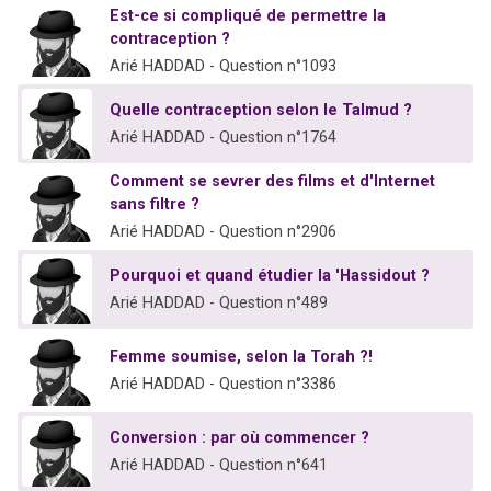
Est-ce si compliqué de permettre la
61 personnes viennent de demander une bénédiction
contraception ?
Il reste 49 places pour étudier en groupe sur Zoom
Arié HADDAD - Question n°1093
Ariel vient de donner son Maasser
Quelle contraception selon le Talmud ?
Nathaniel vient de donner son Maasser
Arié HADDAD - Question n°1764
4 personnes viennent de nous rejoindre sur WhatsApp
Comment se sevrer des films et d'Internet
sans filtre ?
Arié HADDAD - Question n°2906
Pourquoi et quand étudier la 'Hassidout ?
Arié HADDAD - Question n°489
Femme soumise, selon la Torah ?!
Arié HADDAD - Question n°3386
Conversion : par où commencer ?
Arié HADDAD - Question n°641