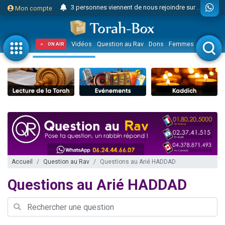
3 personnes viennent de nous rejoindre sur WhatsApp
Mon compte
Odaya vient de donner son Maasser
3 personnes viennent de faire un don pour 5 jours de vacances aux Orphelins
Vidéos
Question au Rav
Dons
Femmes
Enfants
ON AIR
3 personnes viennent de faire un don pour Diane, 80 ans, dans un appartement insalubre
2 personnes viennent de nous rejoindre sur WhatsApp
13 personnes viennent de demander une bénédiction
30 personnes viennent de faire un don pour Sauvez la jambe de Yohan
Il reste 49 places pour étudier en groupe sur Zoom
12 nouvelles musiques dans Torah-Box Music
3 personnes viennent de nous rejoindre sur WhatsApp
2 personnes viennent de nous rejoindre sur WhatsApp
Accueil
Question au Rav
Questions au Arié HADDAD
2 nouvelles musiques dans Torah-Box Music
Questions au Arié HADDAD
3 personnes viennent de nous rejoindre sur WhatsApp
8 personnes viennent de faire un don pour Tsédaka : pauvres d'Israel
Nouvelle émission radio : Visions de grandeur n°104 : Le Chabbath et le Birkat Hamazone à travers le temps