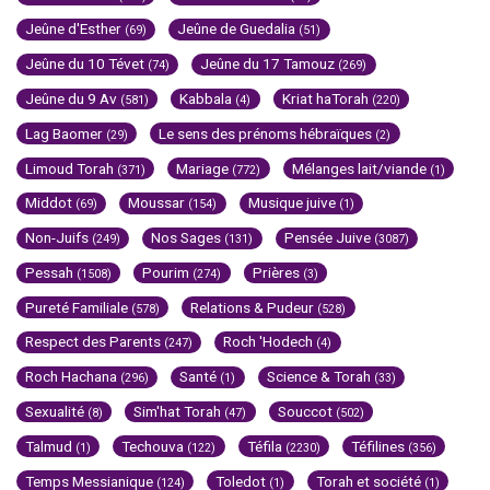
Jeûne d'Esther
Jeûne de Guedalia
(69)
(51)
Jeûne du 10 Tévet
Jeûne du 17 Tamouz
(74)
(269)
Jeûne du 9 Av
Kabbala
Kriat haTorah
(581)
(4)
(220)
Lag Baomer
Le sens des prénoms hébraïques
(29)
(2)
Limoud Torah
Mariage
Mélanges lait/viande
(371)
(772)
(1)
Middot
Moussar
Musique juive
(69)
(154)
(1)
Non-Juifs
Nos Sages
Pensée Juive
(249)
(131)
(3087)
Pessah
Pourim
Prières
(1508)
(274)
(3)
Pureté Familiale
Relations & Pudeur
(578)
(528)
Respect des Parents
Roch 'Hodech
(247)
(4)
Roch Hachana
Santé
Science & Torah
(296)
(1)
(33)
Sexualité
Sim'hat Torah
Souccot
(8)
(47)
(502)
Talmud
Techouva
Téfila
Téfilines
(1)
(122)
(2230)
(356)
Temps Messianique
Toledot
Torah et société
(124)
(1)
(1)